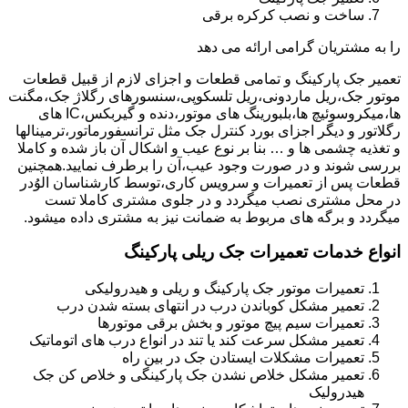
ساخت و نصب کرکره برقی
را به مشتریان گرامی ارائه می دهد
تعمیر جک پارکینگ و تمامی قطعات و اجزای لازم از قبیل قطعات
موتور جک،ریل ماردونی،ریل تلسکوپی،سنسورهای رگلاژ جک،مگنت
ها،میکروسوئیچ ها،بلبورینگ های موتور،دنده و گیربکس،IC های
رگلاتور و دیگر اجزای بورد کنترل جک مثل ترانسفورماتور،ترمینالها
و تغذیه چشمی ها و … بنا بر نوع عیب و اشکال آن باز شده و کاملا
بررسی شوند و در صورت وجود عیب،آن را برطرف نمایید.همچنین
قطعات پس از تعمیرات و سرویس کاری،توسط کارشناسان الوُدر
در محل مشتری نصب میگردد و در جلوی مشتری کاملا تست
میگردد و برگه های مربوط به ضمانت نیز به مشتری داده میشود.
انواع خدمات تعمیرات جک ریلی پارکینگ
تعمیرات موتور جک پارکینگ و ریلی و هیدرولیکی
تعمیر مشکل کوباندن درب در انتهای بسته شدن درب
تعمیرات سیم پیچ موتور و بخش برقی موتورها
تعمیر مشکل سرعت کند یا تند در انواع درب های اتوماتیک
تعمیرات مشکلات ایستادن جک در بین راه
تعمیر مشکل خلاص نشدن جک پارکینگی و خلاص کن جک
هیدرولیک