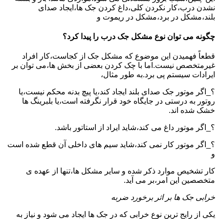
نشدن درب،کار نکردن کلی،داغ کردن جک ها،ایجاد صدای
بلند،مشکل در برد،مشکل در ریموت و
چگونه می توان نوع مشکل جک درب را پیدا کرد؟
قطعاً فهمیدن این موضوع که مشکل جک از کجاست،کار افراد
غیرمتخصص نیست.اما با چک کردن بعضی از بخش ها،می توان بر
ایرادات سیستم پی برد.به طور مثال،
؟_اگر موتور جک صدای بلند ایجاد کند،یا پیچ بدنه محکم نیست،یا
روتور به درستی در جایگاه خود قرار نگرفته است،یا بلبرینگ ها
خشک شده اند.
؟_اگر موتور داغ می کند،شاید ایراد از استاتور باشد.
؟_اگر موتور کار نمی کند،شاید سیم های داخلی آن قطع شده است
و
کار تشخیص موارد ذکر شده و سایر مشکل ها،تنها از عهده ی
متخصصین این امر،بر می آید.
خرابی جک ها بر اثر برخورد ضربه
یکی از رایج ترین نوع خرابی که در جک ها ایجاد می شود و نیاز به