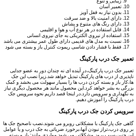
زیبایی و تنوع
تعمیر آسان
بدون نیاز به قفل آویز
دارای امنیت بالا و ضد سرقت
دارای رنگ های متنوع و بشاش
قابل استفاده در هر نوع آب و هوا و اقلیمی
استفاده از نیروی الکتریکی به جای نیروی انسانی
نسبت به مدل های قدیمی دارای طول عمر بیشتری می باشد
فقط با فشار دادن شاسی ریموت کنترل باز و بسته می شود
تعمیر جک درب پارکینگ
تعمیر جک درب پارکینگ،در آینده ای نه چندان دور به عضو جدایی
ناپذیری از درب های پارکینگ تبدیل خواهد شد.زیرا نصب این جک
ها،کار باز و بسته کردن درب ها را بسیار سهولت می بخشد و کمک
بزرگی به بشر خواهد کرد.این محصول مانند هر محصول دیگری نیاز
به نگهداری و سرویس دارد.در اینجا قصد داریم نحوه سرویس جک
درب پارکینگ را آموزش دهیم.
سرویس کردن جک درب پارکینگ
گاهی جک پارکینگ با مشکلاتی روبرو می شوند.نصب ناصحیح جک ها
بر روی درب،تراز نبودن آنها،برخورد ضرباتی به جک درب و یا عوامل
این چنین،سبب بروز مشکلاتی می شود.مواردی مانند: باز و بسته