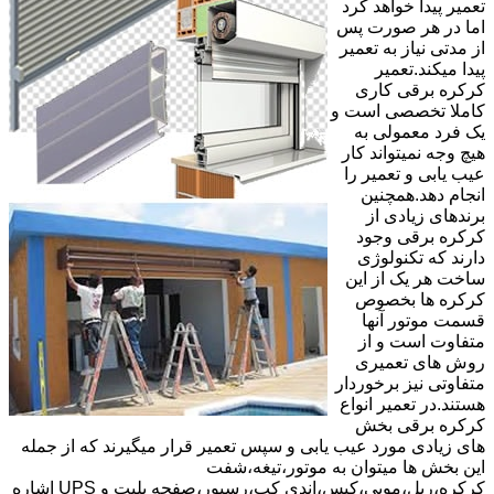
تعمیر پیدا خواهد کرد
اما در هر صورت پس
از مدتی نیاز به تعمیر
پیدا میکند.تعمیر
کرکره برقی کاری
کاملا تخصصی است و
یک فرد معمولی به
هیچ وجه نمیتواند کار
عیب یابی و تعمیر را
انجام دهد.همچنین
برندهای زیادی از
کرکره برقی وجود
دارند که تکنولوژی
ساخت هر یک از این
کرکره ها بخصوص
قسمت موتور آنها
متفاوت است و از
روش های تعمیری
متفاوتی نیز برخوردار
هستند.در تعمیر انواع
کرکره برقی بخش
های زیادی مورد عیب یابی و سپس تعمیر قرار میگیرند که از جمله
این بخش ها میتوان به موتور،تیغه،شفت
کرکره،ریل،مویی،کپس،اندی کپ،رسیور،صفحه پلیت و UPS اشاره