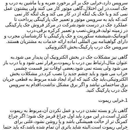
سرویس دارد،خرابی جک بر اثر برخورد ضربه و یا ماشین به درب و
جک است.در این اختلال،گاهی موتور کار می کنند ولی پیشتون عمل
نمی کند و یا جک یک لنگه از در کار می کند و یک لنگه کار نمی
کند،که باید به سرویس موتور و تعمیر جک پارکینگی پرداخت تا
عملکرد جک در درست شود.شرکت در مرکز فروش جک پارکینگی
در زمینه تولید،فروش،نصب و تعمیر کرکره برقی،درب
اتوماتیک،شیششه سکوریت و جک پارکینگی با کارشناسان مجرب و
دارای گواهینامه بین المللی آماده ارائه خدمات به مشتریان هستند.
سرویس جک درب پارکینگ،بخش الکترونیکی
گاهی نیز مشکلات جک در بخش الکترونیک آن پدیدار می شود.به
عنوان مثال،ارتباط بین درب با ریموت،برقرار نمی شود و یا درب باز
می شود ولی بسته نمی شود.بعضی اوقات نیز قسمت چشمی
خراب می شود و باید چشم جدید را نصب کرد.در مشکلات بخش
الکترونیکی،باید چک کنید که ایراد ایجاد شده مربوط به قطعی جریان
برق ساختمانی نباشد و اگر برق مشکل نداشت،اقدام به سرویس
جک درب پارکینگ کنید.
1.خرابی ریموت
گاهی باز و بسته نشدن درب و عمل نکردن آن،مربوط به ریموت
کنترل است.در این مورد باید اول چراغ قرمز چک شود؛ اگر چراغ
کمرنگ تر از حالت همیشگی باشد و یا روشن نشود،علتی برای
خرابی ریموت است.البته شاید باتری آن تمام شده باشد،که باید حتما