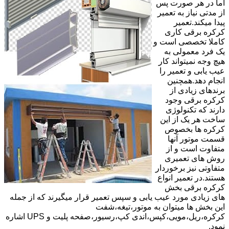
اما در هر صورت پس
از مدتی نیاز به تعمیر
پیدا میکند.تعمیر
کرکره برقی کاری
کاملا تخصصی است و
یک فرد معمولی به
هیچ وجه نمیتواند کار
عیب یابی و تعمیر را
انجام دهد.همچنین
برندهای زیادی از
کرکره برقی وجود
دارند که تکنولوژی
ساخت هر یک از این
کرکره ها بخصوص
قسمت موتور آنها
متفاوت است و از
روش های تعمیری
متفاوتی نیز برخوردار
هستند.در تعمیر انواع
کرکره برقی بخش
های زیادی مورد عیب یابی و سپس تعمیر قرار میگیرند که از جمله
این بخش ها میتوان به موتور،تیغه،شفت
کرکره،ریل،مویی،کپس،اندی کپ،رسیور،صفحه پلیت و UPS اشاره
نمود.