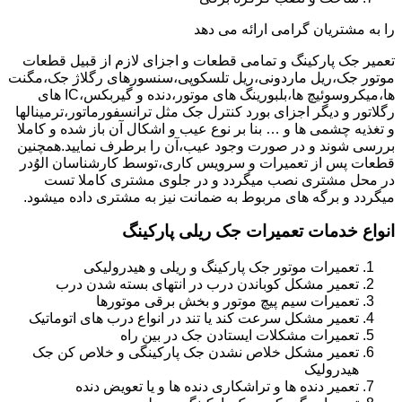
را به مشتریان گرامی ارائه می دهد
تعمیر جک پارکینگ و تمامی قطعات و اجزای لازم از قبیل قطعات
موتور جک،ریل ماردونی،ریل تلسکوپی،سنسورهای رگلاژ جک،مگنت
ها،میکروسوئیچ ها،بلبورینگ های موتور،دنده و گیربکس،IC های
رگلاتور و دیگر اجزای بورد کنترل جک مثل ترانسفورماتور،ترمینالها
و تغذیه چشمی ها و … بنا بر نوع عیب و اشکال آن باز شده و کاملا
بررسی شوند و در صورت وجود عیب،آن را برطرف نمایید.همچنین
قطعات پس از تعمیرات و سرویس کاری،توسط کارشناسان الوُدر
در محل مشتری نصب میگردد و در جلوی مشتری کاملا تست
میگردد و برگه های مربوط به ضمانت نیز به مشتری داده میشود.
انواع خدمات تعمیرات جک ریلی پارکینگ
تعمیرات موتور جک پارکینگ و ریلی و هیدرولیکی
تعمیر مشکل کوباندن درب در انتهای بسته شدن درب
تعمیرات سیم پیچ موتور و بخش برقی موتورها
تعمیر مشکل سرعت کند یا تند در انواع درب های اتوماتیک
تعمیرات مشکلات ایستادن جک در بین راه
تعمیر مشکل خلاص نشدن جک پارکینگی و خلاص کن جک
هیدرولیک
تعمیر دنده ها و تراشکاری دنده ها و یا تعویض دنده