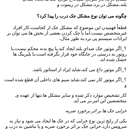
بلند،مشکل در برد،مشکل در ریموت و
چگونه می توان نوع مشکل جک درب را پیدا کرد؟
قطعاً فهمیدن این موضوع که مشکل جک از کجاست،کار افراد
غیرمتخصص نیست.اما با چک کردن بعضی از بخش ها،می توان بر
ایرادات سیستم پی برد.به طور مثال،
؟_اگر موتور جک صدای بلند ایجاد کند،یا پیچ بدنه محکم نیست،یا
روتور به درستی در جایگاه خود قرار نگرفته است،یا بلبرینگ ها
خشک شده اند.
؟_اگر موتور داغ می کند،شاید ایراد از استاتور باشد.
؟_اگر موتور کار نمی کند،شاید سیم های داخلی آن قطع شده است
و
کار تشخیص موارد ذکر شده و سایر مشکل ها،تنها از عهده ی
متخصصین این امر،بر می آید.
خرابی جک ها بر اثر برخورد ضربه
یکی از رایج ترین نوع خرابی که در جک ها ایجاد می شود و نیاز به
سرویس دارد،خرابی جک بر اثر برخورد ضربه و یا ماشین به درب و