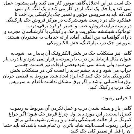
جک است.در این اختلال،گاهی موتور کار می کنند ولی پیشتون عمل
نمی کند و یا جک یک لنگه از در کار می کند و یک لنگه کار نمی
کند،که باید به سرویس موتور و تعمیر جک پارکینگی پرداخت تا
عملکرد جک در درست شود.شرکت در مرکز فروش جک پارکینگی
در زمینه تولید،فروش،نصب و تعمیر کرکره برقی،درب
اتوماتیک،شیششه سکوریت و جک پارکینگی با کارشناسان مجرب و
دارای گواهینامه بین المللی آماده ارائه خدمات به مشتریان هستند.
سرویس جک درب پارکینگ،بخش الکترونیکی
گاهی نیز مشکلات جک در بخش الکترونیک آن پدیدار می شود.به
عنوان مثال،ارتباط بین درب با ریموت،برقرار نمی شود و یا درب باز
می شود ولی بسته نمی شود.بعضی اوقات نیز قسمت چشمی
خراب می شود و باید چشم جدید را نصب کرد.در مشکلات بخش
الکترونیکی،باید چک کنید که ایراد ایجاد شده مربوط به قطعی جریان
برق ساختمانی نباشد و اگر برق مشکل نداشت،اقدام به سرویس
جک درب پارکینگ کنید.
1.خرابی ریموت
گاهی باز و بسته نشدن درب و عمل نکردن آن،مربوط به ریموت
کنترل است.در این مورد باید اول چراغ قرمز چک شود؛ اگر چراغ
کمرنگ تر از حالت همیشگی باشد و یا روشن نشود،علتی برای
خرابی ریموت است.البته شاید باتری آن تمام شده باشد،که باید حتما
آن را قبل از تعمیر کلی چک کنید.