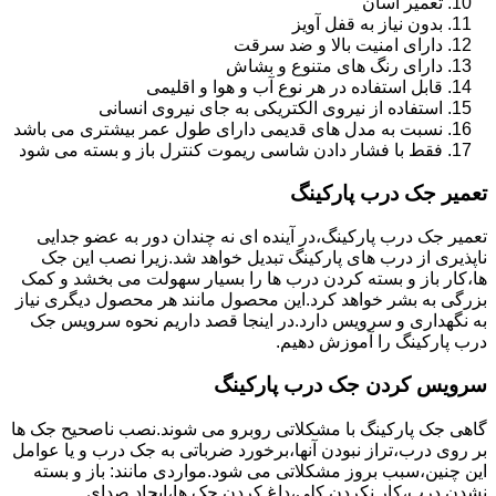
تعمیر آسان
بدون نیاز به قفل آویز
دارای امنیت بالا و ضد سرقت
دارای رنگ های متنوع و بشاش
قابل استفاده در هر نوع آب و هوا و اقلیمی
استفاده از نیروی الکتریکی به جای نیروی انسانی
نسبت به مدل های قدیمی دارای طول عمر بیشتری می باشد
فقط با فشار دادن شاسی ریموت کنترل باز و بسته می شود
تعمیر جک درب پارکینگ
تعمیر جک درب پارکینگ،در آینده ای نه چندان دور به عضو جدایی
ناپذیری از درب های پارکینگ تبدیل خواهد شد.زیرا نصب این جک
ها،کار باز و بسته کردن درب ها را بسیار سهولت می بخشد و کمک
بزرگی به بشر خواهد کرد.این محصول مانند هر محصول دیگری نیاز
به نگهداری و سرویس دارد.در اینجا قصد داریم نحوه سرویس جک
درب پارکینگ را آموزش دهیم.
سرویس کردن جک درب پارکینگ
گاهی جک پارکینگ با مشکلاتی روبرو می شوند.نصب ناصحیح جک ها
بر روی درب،تراز نبودن آنها،برخورد ضرباتی به جک درب و یا عوامل
این چنین،سبب بروز مشکلاتی می شود.مواردی مانند: باز و بسته
نشدن درب،کار نکردن کلی،داغ کردن جک ها،ایجاد صدای