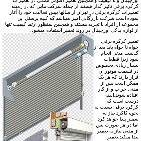
اورجینال و با کیفیت و همچنین تعمیر اصولی همگی در تعمیرات
کرکره برقی تاثیر گذار هستند.از جمله شرکت هایی که در زمینه
تعمیرات کرکره برقی در تهران از سالها پیش فعالیت خود را آغاز
نموده است شرکت بازرگانی امیر میباشد که کلیه پرسنل این
مجموعه از افراد با تجربه هستند و همچنین بمنظور ارتقا کیفیت تنها
از لوازم یدکی اورجینال در روند تعمیر استفاده میشود.
تعمیر کرکره برقی
خواه نا خواه باید بعد از
گذشت مدتی انجام
شود زیرا قطعات
بسیار زیادی بخصوص
در قسمت موتور آن
قرار دارند که هر یک
ممکن است پس از
مدتی خراب و از کار
افتاده شوند.البته
درست است که
کرکره برقی نسبت به
نحوه کاکرد نیاز به
تعمیر پیدا خواهد کرد
اما در هر صورت پس
از مدتی نیاز به تعمیر
پیدا میکند.تعمیر