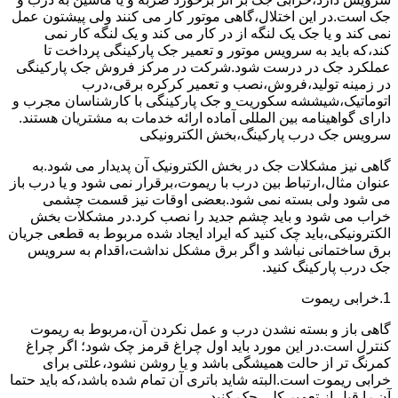
جک است.در این اختلال،گاهی موتور کار می کنند ولی پیشتون عمل
نمی کند و یا جک یک لنگه از در کار می کند و یک لنگه کار نمی
کند،که باید به سرویس موتور و تعمیر جک پارکینگی پرداخت تا
عملکرد جک در درست شود.شرکت در مرکز فروش جک پارکینگی
در زمینه تولید،فروش،نصب و تعمیر کرکره برقی،درب
اتوماتیک،شیششه سکوریت و جک پارکینگی با کارشناسان مجرب و
دارای گواهینامه بین المللی آماده ارائه خدمات به مشتریان هستند.
سرویس جک درب پارکینگ،بخش الکترونیکی
گاهی نیز مشکلات جک در بخش الکترونیک آن پدیدار می شود.به
عنوان مثال،ارتباط بین درب با ریموت،برقرار نمی شود و یا درب باز
می شود ولی بسته نمی شود.بعضی اوقات نیز قسمت چشمی
خراب می شود و باید چشم جدید را نصب کرد.در مشکلات بخش
الکترونیکی،باید چک کنید که ایراد ایجاد شده مربوط به قطعی جریان
برق ساختمانی نباشد و اگر برق مشکل نداشت،اقدام به سرویس
جک درب پارکینگ کنید.
1.خرابی ریموت
گاهی باز و بسته نشدن درب و عمل نکردن آن،مربوط به ریموت
کنترل است.در این مورد باید اول چراغ قرمز چک شود؛ اگر چراغ
کمرنگ تر از حالت همیشگی باشد و یا روشن نشود،علتی برای
خرابی ریموت است.البته شاید باتری آن تمام شده باشد،که باید حتما
آن را قبل از تعمیر کلی چک کنید.