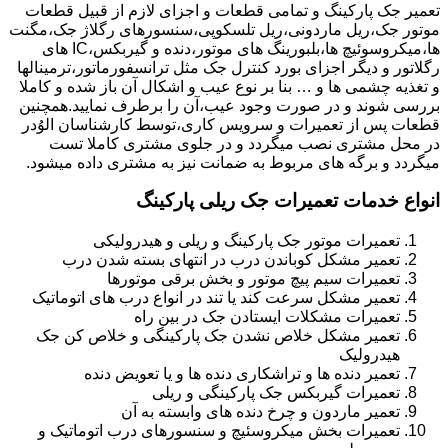
تعمیر جک پارکینگ و تمامی قطعات و اجزای لازم از قبیل قطعات
موتور جک،ریل ماردونی،ریل تلسکوپی،سنسورهای رگلاژ جک،مگنت
ها،میکروسوئیچ ها،بلبورینگ های موتور،دنده و گیربکس،IC های
رگلاتور و دیگر اجزای بورد کنترل جک مثل ترانسفورماتور،ترمینالها
و تغذیه چشمی ها و … بنا بر نوع عیب و اشکال آن باز شده و کاملا
بررسی شوند و در صورت وجود عیب،آن را برطرف نمایید.همچنین
قطعات پس از تعمیرات و سرویس کاری،توسط کارشناسان الوُدر
در محل مشتری نصب میگردد و در جلوی مشتری کاملا تست
میگردد و برگه های مربوط به ضمانت نیز به مشتری داده میشود.
انواع خدمات تعمیرات جک ریلی پارکینگ
تعمیرات موتور جک پارکینگ و ریلی و هیدرولیکی
تعمیر مشکل کوباندن درب در انتهای بسته شدن درب
تعمیرات سیم پیچ موتور و بخش برقی موتورها
تعمیر مشکل سرعت کند یا تند در انواع درب های اتوماتیک
تعمیرات مشکلات ایستادن جک در بین راه
تعمیر مشکل خلاص نشدن جک پارکینگی و خلاص کن جک
هیدرولیک
تعمیر دنده ها و تراشکاری دنده ها و یا تعویض دنده
تعمیرات گیربکس جک پارکینگی و ریلی
تعمیر ماردون و چرخ دنده های وابسته به آن
تعمیرات بخش میکروسئیچ و سنسورهای درب اتوماتیک و