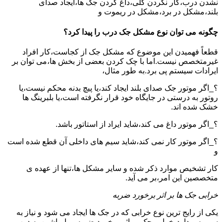
نشدن درب،کار نکردن کلی،داغ کردن جک ها،ایجاد صدای
بلند،مشکل در برد،مشکل در ریموت و
چگونه می توان نوع مشکل جک درب را پیدا کرد؟
قطعاً فهمیدن این موضوع که مشکل جک از کجاست،کار افراد
غیرمتخصص نیست.اما با چک کردن بعضی از بخش ها،می توان بر
ایرادات سیستم پی برد.به طور مثال،
؟_اگر موتور جک صدای بلند ایجاد کند،یا پیچ بدنه محکم نیست،یا
روتور به درستی در جایگاه خود قرار نگرفته است،یا بلبرینگ ها
خشک شده اند.
؟_اگر موتور داغ می کند،شاید ایراد از استاتور باشد.
؟_اگر موتور کار نمی کند،شاید سیم های داخلی آن قطع شده است
و
کار تشخیص موارد ذکر شده و سایر مشکل ها،تنها از عهده ی
متخصصین این امر،بر می آید.
خرابی جک ها بر اثر برخورد ضربه
یکی از رایج ترین نوع خرابی که در جک ها ایجاد می شود و نیاز به
سرویس دارد،خرابی جک بر اثر برخورد ضربه و یا ماشین به درب و