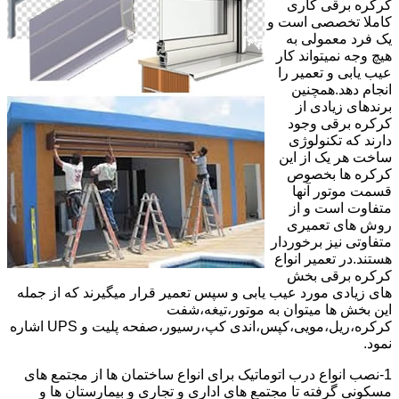
کرکره برقی کاری
کاملا تخصصی است و
یک فرد معمولی به
هیچ وجه نمیتواند کار
عیب یابی و تعمیر را
انجام دهد.همچنین
برندهای زیادی از
کرکره برقی وجود
دارند که تکنولوژی
ساخت هر یک از این
کرکره ها بخصوص
قسمت موتور آنها
متفاوت است و از
روش های تعمیری
متفاوتی نیز برخوردار
هستند.در تعمیر انواع
کرکره برقی بخش
های زیادی مورد عیب یابی و سپس تعمیر قرار میگیرند که از جمله
این بخش ها میتوان به موتور،تیغه،شفت
کرکره،ریل،مویی،کپس،اندی کپ،رسیور،صفحه پلیت و UPS اشاره
نمود.
1-نصب انواع درب اتوماتیک برای انواع ساختمان ها از مجتمع های
مسکونی گرفته تا مجتمع های اداری و تجاری و بیمارستان ها و