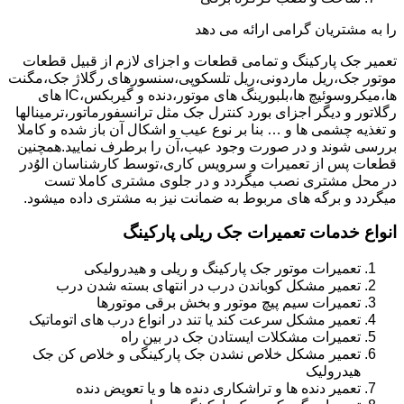
را به مشتریان گرامی ارائه می دهد
تعمیر جک پارکینگ و تمامی قطعات و اجزای لازم از قبیل قطعات
موتور جک،ریل ماردونی،ریل تلسکوپی،سنسورهای رگلاژ جک،مگنت
ها،میکروسوئیچ ها،بلبورینگ های موتور،دنده و گیربکس،IC های
رگلاتور و دیگر اجزای بورد کنترل جک مثل ترانسفورماتور،ترمینالها
و تغذیه چشمی ها و … بنا بر نوع عیب و اشکال آن باز شده و کاملا
بررسی شوند و در صورت وجود عیب،آن را برطرف نمایید.همچنین
قطعات پس از تعمیرات و سرویس کاری،توسط کارشناسان الوُدر
در محل مشتری نصب میگردد و در جلوی مشتری کاملا تست
میگردد و برگه های مربوط به ضمانت نیز به مشتری داده میشود.
انواع خدمات تعمیرات جک ریلی پارکینگ
تعمیرات موتور جک پارکینگ و ریلی و هیدرولیکی
تعمیر مشکل کوباندن درب در انتهای بسته شدن درب
تعمیرات سیم پیچ موتور و بخش برقی موتورها
تعمیر مشکل سرعت کند یا تند در انواع درب های اتوماتیک
تعمیرات مشکلات ایستادن جک در بین راه
تعمیر مشکل خلاص نشدن جک پارکینگی و خلاص کن جک
هیدرولیک
تعمیر دنده ها و تراشکاری دنده ها و یا تعویض دنده