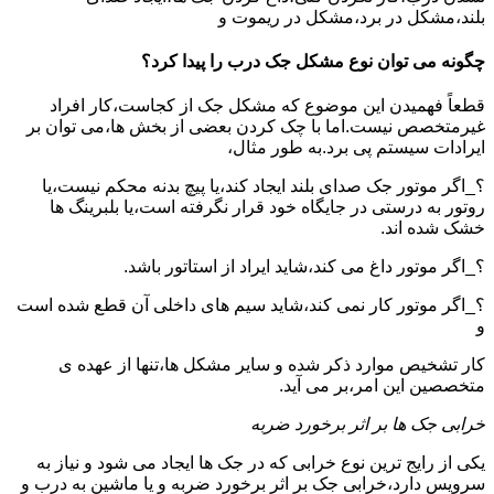
بلند،مشکل در برد،مشکل در ریموت و
چگونه می توان نوع مشکل جک درب را پیدا کرد؟
قطعاً فهمیدن این موضوع که مشکل جک از کجاست،کار افراد
غیرمتخصص نیست.اما با چک کردن بعضی از بخش ها،می توان بر
ایرادات سیستم پی برد.به طور مثال،
؟_اگر موتور جک صدای بلند ایجاد کند،یا پیچ بدنه محکم نیست،یا
روتور به درستی در جایگاه خود قرار نگرفته است،یا بلبرینگ ها
خشک شده اند.
؟_اگر موتور داغ می کند،شاید ایراد از استاتور باشد.
؟_اگر موتور کار نمی کند،شاید سیم های داخلی آن قطع شده است
و
کار تشخیص موارد ذکر شده و سایر مشکل ها،تنها از عهده ی
متخصصین این امر،بر می آید.
خرابی جک ها بر اثر برخورد ضربه
یکی از رایج ترین نوع خرابی که در جک ها ایجاد می شود و نیاز به
سرویس دارد،خرابی جک بر اثر برخورد ضربه و یا ماشین به درب و