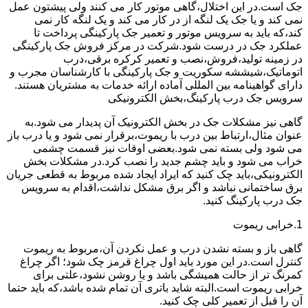
جک است.در این اختلال،گاهی موتور کار می کنند ولی پیشتون عمل
نمی کند و یا جک یک لنگه از در کار می کند و یک لنگه کار نمی
کند،که باید به سرویس موتور و تعمیر جک پارکینگی پرداخت تا
عملکرد جک در درست شود.شرکت در مرکز فروش جک پارکینگی
در زمینه تولید،فروش،نصب و تعمیر کرکره برقی،درب
اتوماتیک،شیششه سکوریت و جک پارکینگی با کارشناسان مجرب و
دارای گواهینامه بین المللی آماده ارائه خدمات به مشتریان هستند.
سرویس جک درب پارکینگ،بخش الکترونیکی
گاهی نیز مشکلات جک در بخش الکترونیک آن پدیدار می شود.به
عنوان مثال،ارتباط بین درب با ریموت،برقرار نمی شود و یا درب باز
می شود ولی بسته نمی شود.بعضی اوقات نیز قسمت چشمی
خراب می شود و باید چشم جدید را نصب کرد.در مشکلات بخش
الکترونیکی،باید چک کنید که ایراد ایجاد شده مربوط به قطعی جریان
برق ساختمانی نباشد و اگر برق مشکل نداشت،اقدام به سرویس
جک درب پارکینگ کنید.
1.خرابی ریموت
گاهی باز و بسته نشدن درب و عمل نکردن آن،مربوط به ریموت
کنترل است.در این مورد باید اول چراغ قرمز چک شود؛ اگر چراغ
کمرنگ تر از حالت همیشگی باشد و یا روشن نشود،علتی برای
خرابی ریموت است.البته شاید باتری آن تمام شده باشد،که باید حتما
آن را قبل از تعمیر کلی چک کنید.