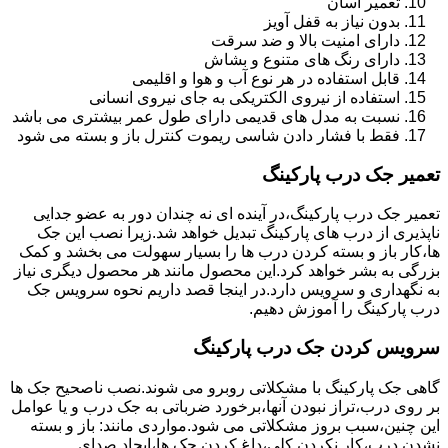
تعمیر آسان
بدون نیاز به قفل آویز
دارای امنیت بالا و ضد سرقت
دارای رنگ های متنوع و بشاش
قابل استفاده در هر نوع آب و هوا و اقلیمی
استفاده از نیروی الکتریکی به جای نیروی انسانی
نسبت به مدل های قدیمی دارای طول عمر بیشتری می باشد
فقط با فشار دادن شاسی ریموت کنترل باز و بسته می شود
تعمیر جک درب پارکینگ
تعمیر جک درب پارکینگ،در آینده ای نه چندان دور به عضو جدایی
ناپذیری از درب های پارکینگ تبدیل خواهد شد.زیرا نصب این جک
ها،کار باز و بسته کردن درب ها را بسیار سهولت می بخشد و کمک
بزرگی به بشر خواهد کرد.این محصول مانند هر محصول دیگری نیاز
به نگهداری و سرویس دارد.در اینجا قصد داریم نحوه سرویس جک
درب پارکینگ را آموزش دهیم.
سرویس کردن جک درب پارکینگ
گاهی جک پارکینگ با مشکلاتی روبرو می شوند.نصب ناصحیح جک ها
بر روی درب،تراز نبودن آنها،برخورد ضرباتی به جک درب و یا عوامل
این چنین،سبب بروز مشکلاتی می شود.مواردی مانند: باز و بسته
نشدن درب،کار نکردن کلی،داغ کردن جک ها،ایجاد صدای