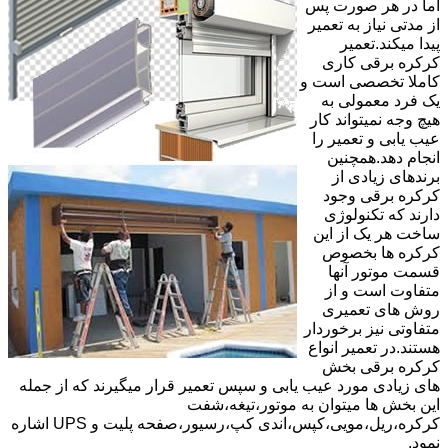
اما در هر صورت پس
از مدتی نیاز به تعمیر
پیدا میکند.تعمیر
کرکره برقی کاری
کاملا تخصصی است و
یک فرد معمولی به
هیچ وجه نمیتواند کار
عیب یابی و تعمیر را
انجام دهد.همچنین
برندهای زیادی از
کرکره برقی وجود
دارند که تکنولوژی
ساخت هر یک از این
کرکره ها بخصوص
قسمت موتور آنها
متفاوت است و از
روش های تعمیری
متفاوتی نیز برخوردار
هستند.در تعمیر انواع
کرکره برقی بخش
های زیادی مورد عیب یابی و سپس تعمیر قرار میگیرند که از جمله
این بخش ها میتوان به موتور،تیغه،شفت
کرکره،ریل،مویی،کپس،اندی کپ،رسیور،صفحه پلیت و UPS اشاره
نمود.