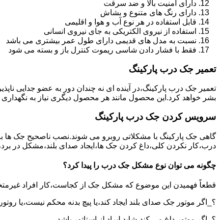
دارای امنیت بالا و ضد سرقت
دارای رنگ های متنوع و بشاش
قابل استفاده در هر نوع آب و هوا و اقلیمی
استفاده از نیروی الکتریکی به جای نیروی انسانی
نسبت به مدل های قدیمی دارای طول عمر بیشتری می باشد
فقط با فشار دادن شاسی ریموت کنترل باز و بسته می شود
تعمیر جک درب پارکینگ
تعمیر جک درب پارکینگ،در آینده ای نه چندان دور به عضو جدایی ناپذ
بشر خواهد کرد.این محصول مانند هر محصول دیگری نیاز به نگهداری 
سرویس کردن جک درب پارکینگ
گاهی جک پارکینگ با مشکلاتی روبرو می شوند.نصب ناصحیح جک ها بر 
درب،کار نکردن کلی،داغ کردن جک ها،ایجاد صدای بلند،مشکل در برد
چگونه می توان نوع مشکل جک درب را پیدا کرد؟
قطعاً فهمیدن این موضوع که مشکل جک از کجاست،کار افراد غیرمتخ
؟_اگر موتور جک صدای بلند ایجاد کند،یا پیچ بدنه محکم نیست،یا روتور
؟_اگر موتور داغ می کند،شاید ایراد از استاتور باشد.