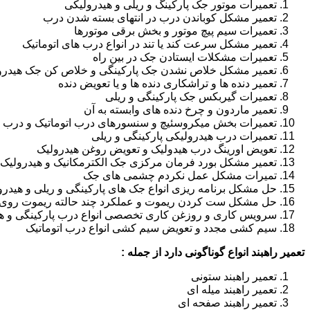
تعمیرات موتور جک پارکینگ و ریلی و هیدرولیکی
تعمیر مشکل کوباندن درب در انتهای بسته شدن درب
تعمیرات سیم پیچ موتور و بخش برقی موتورها
تعمیر مشکل سرعت کند یا تند در انواع درب های اتوماتیک
تعمیرات مشکلات ایستادن جک در بین راه
تعمیر مشکل خلاص نشدن جک پارکینگی و خلاص کن جک هیدرو
تعمیر دنده ها و تراشکاری دنده ها و یا تعویض دنده
تعمیرات گیربکس جک پارکینگی و ریلی
تعمیر ماردون و چرخ دنده های وابسته به آن
تعمیرات بخش میکروسئیچ و سنسورهای درب اتوماتیک و درب ر
تعمیرات درب هیدرولیکی پارکینگی و ریلی
تعویض اورینگ درب هیدولیک و تعویض روغن هیدرولیک
تعمیر مشکل بورد فرمان مرکزی جک الکترمکانیک و هیدرولیک
تمیرات مشکل عمل نکردم چشمی های جک
حل مشکل برنامه ریزی انواع جک های پارکینگی و ریلی و هیدرو
حل مشکل ست کردن ریموت و عملکرد چند حالته ریموت روی ا
سرویس کاری و روزغن کاری تخصصی انواع درب پارکینگی و هی
سیم کشی مجدد و تعویض سیم کشی انواع درب اتوماتیک
تعمیر راهبند انواع گوناگونی دارد از جمله :
تعمیر راهبند ستونی
تعمیر راهبند میله ای
تعمیر راهبند صفحه ای