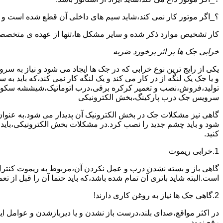
؟_اگر موتور کار نمی کند،شاید سیم های داخلی آن قطع شده است و
کار تشخیص موارد ذکر شده و سایر مشکل ها،تنها از عهده ی متخصصین
خرابی جک ها بر اثر برخورد ضربه
یکی از رایج ترین نوع خرابی که در جک ها ایجاد می شود و نیاز به س
و یا جک یک لنگه از در کار می کند و یک لنگه کار نمی کند،که بای
تولید،فروش،نصب و تعمیر کرکره برقی،درب اتوماتیک،شیششه سکوریت و
سرویس جک درب پارکینگ،بخش الکترونیکی
گاهی نیز مشکلات جک در بخش الکترونیک آن پدیدار می شود.به عنوا
شود و باید چشم جدید را نصب کرد.در مشکلات بخش الکترونیکی،باید
کنید.
1.خرابی ریموت
گاهی باز و بسته نشدن درب و عمل نکردن آن،مربوط به ریموت کنترل
است.البته شاید باتری آن تمام شده باشد،که باید حتما آن را قبل از تع
2.گاهی جک ها نیاز به روغن کاری دارند!
در اکثر مواقع،صدای بلند،درست باز نشدن و یا دیربازشدن و عوامل ای
رفع نمود.