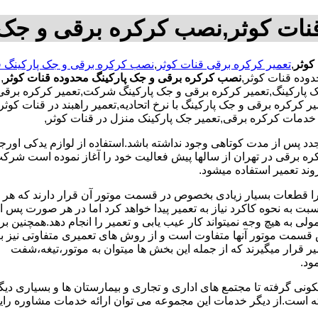
نات کوثر,نصب کرکره برقی و جک 
کوثر
,
تعمیر کرکره برقی قنات کوثر
,
نصب کرکره برقی و جک پارکینگ ق
وده قنات کوثر,
نصب کرکره برقی و جک پارکینگ محدوده قنات کوثر
,
ت
 پارکینگ,تعمیر کرکره برقی و جک پارکینگ شرکت,تعمیر کرکره برقی
ر کرکره برقی و جک پارکینگ با نرخ اتحادیه,تعمیر راهبند در قنات کوث
 خدمات کرکره برقی,تعمیر جک پارکینک منزل در قنات کوثر,
جدد پس از مدت کوتاهی وجود نداشته باشد.استفاده از لوازم یدکی اور
ه برقی در تهران از سالها پیش فعالیت خود را آغاز نموده است شرکت ب
وند تعمیر استفاده میشود.
 زیرا قطعات بسیار زیادی بخصوص در قسمت موتور آن قرار دارند که ه
 به نحوه کاکرد نیاز به تعمیر پیدا خواهد کرد اما در هر صورت پس از 
 به هیچ وجه نمیتواند کار عیب یابی و تعمیر را انجام دهد.همچنین بر
قسمت موتور آنها متفاوت است و از روش های تعمیری متفاوتی نیز بر
 قرار میگیرند که از جمله این بخش ها میتوان به موتور،تیغه،شفت
ونی گرفته تا مجتمع های اداری و تجاری و بیمارستان ها و بسیاری دیگر
ته است.از دیگر خدمات این مجموعه می توان ارائه خدمات مشاوره ر