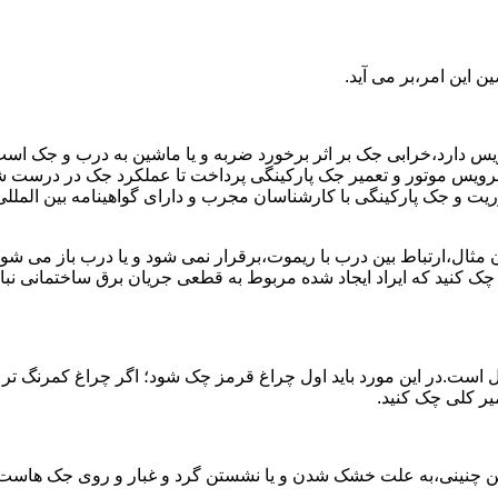
 این امر،بر می آید.
رویس دارد،خرابی جک بر اثر برخورد ضربه و یا ماشین به درب و جک اس
د به سرویس موتور و تعمیر جک پارکینگی پرداخت تا عملکرد جک در در
 جک پارکینگی با کارشناسان مجرب و دارای گواهینامه بین المللی آ
ن مثال،ارتباط بین درب با ریموت،برقرار نمی شود و یا درب باز م
 چک کنید که ایراد ایجاد شده مربوط به قطعی جریان برق ساختمانی 
 است.در این مورد باید اول چراغ قرمز چک شود؛ اگر چراغ کمرنگ تر
میر کلی چک کنید.
ن چنینی،به علت خشک شدن و یا نشستن گرد و غبار و روی جک هاست؛ که 