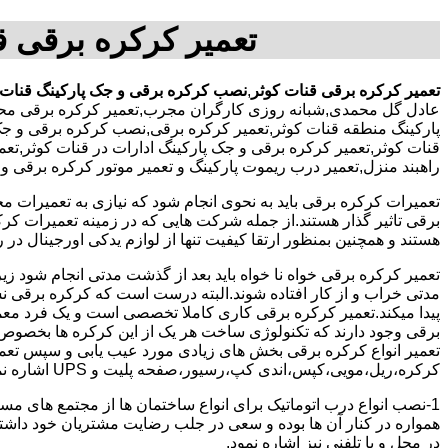
تعمیر کرکره برقی ق
تعمیر کرکره برقی قنات کوثر
,
نصب کرکره برقی و جک پارکینگ قنات 
عادل گل محمدی,شبانه روزی کارگران مجرب,تعمیر کرکره برقی محد
پارکینگ منطقه قنات کوثر,تعمیر کرکره برقی,نصب کرکره برقی و جک
قنات کوثر,تعمیر کرکره برقی و جک پارکینگ ادارات در قنات کوثر,تعمی
راهبند منزل,تعمیر درب ریموت پارکینگ و تعمیر موتور کرکره برقی و
تعمیرات کرکره برقی باید به نحوی انجام شود که نیازی به تعمیرات م
برقی تاثیر گذار هستند.از جمله شرکت هایی که در زمینه تعمیرات کرکر
هستند و همچنین بمنظور ارتقا کیفیت تنها از لوازم یدکی اورجینال در ر
تعمیر کرکره برقی خواه نا خواه باید بعد از گذشت مدتی انجام شود
مدتی خراب و از کار افتاده شوند.البته درست است که کرکره برقی نسبت
پیدا میکند.تعمیر کرکره برقی کاری کاملا تخصصی است و یک فرد معمولی
برقی وجود دارند که تکنولوژی ساخت هر یک از این کرکره ها بخصوص 
تعمیر انواع کرکره برقی بخش های زیادی مورد عیب یابی و سپس تعمیر
کرکره،ریل،مویی،کپس،اندی کپ،رسیور،صفحه پلیت و UPS اشاره نمود.
1-نصب انواع درب اتوماتیک برای انواع ساختمان ها از مجتمع های مسک
همواره در کنار آن ها بوده و سعی در جلب رضایت مشتریان خود داش
در محل و یا تلفنی نیز اشاره نمود.