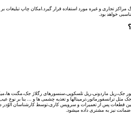
گ مراکز تجاری و غیره مورد استفاده قرار گیرد.امکان چاپ تبلیغات ب
ناسبی خواهد بود.
تور جک،ریل ماردونی،ریل تلسکوپی،سنسورهای رگلاژ جک،مگنت ها،میکر
ر اجزای بورد کنترل جک مثل ترانسفورماتور،ترمینالها و تغذیه چشمی ها و … بنا بر نو
نین قطعات پس از تعمیرات و سرویس کاری،توسط کارشناسان الوُدر
ضمانت نیز به مشتری داده میشود.