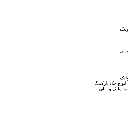
لیک
یلی
لیک
نواع جک پارکینگی
درولیک و ریلی