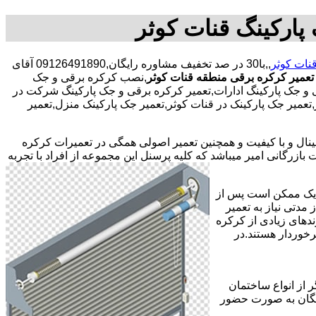
پارکینگ قنات کوثر
نات کوثر
,,با30 در صد تخفیف مشاوره رایگان,09126491890 آقای
عمیر کرکره برقی منطقه قنات کوثر
,نصب کرکره برقی و جک
 و جک پارکینگ ادارات,تعمیر کرکره برقی و جک پارکینگ شرکت در
ر,تعمیر جک پارکینک در قنات کوثر,تعمیر جک پارکینک منزل,تعمیر
جینال و با کیفیت و همچنین تعمیر اصولی همگی در تعمیرات کرکره
ازرگانی امیر میباشد که کلیه پرسنل این مجموعه از افراد با تجربه
ر یک ممکن است پس از
مدتی نیاز به تعمیر
ندهای زیادی از کرکره
خوردار هستند.در
 از انواع ساختمان
ایگان به صورت حضور