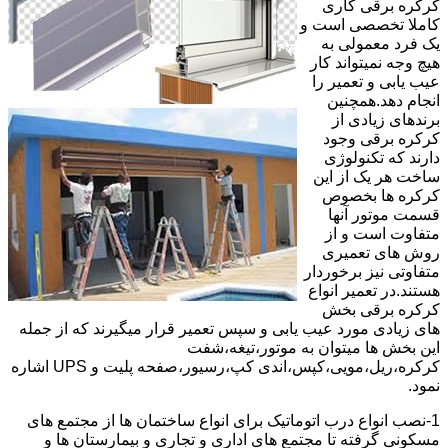
کرکره برقی کاری
کاملا تخصصی است و
یک فرد معمولی به
هیچ وجه نمیتواند کار
عیب یابی و تعمیر را
انجام دهد.همچنین
برندهای زیادی از
کرکره برقی وجود
دارند که تکنولوژی
ساخت هر یک از این
کرکره ها بخصوص
قسمت موتور آنها
متفاوت است و از
روش های تعمیری
متفاوتی نیز برخوردار
هستند.در تعمیر انواع
کرکره برقی بخش
های زیادی مورد عیب یابی و سپس تعمیر قرار میگیرند که از جمله
این بخش ها میتوان به موتور،تیغه،شفت
کرکره،ریل،مویی،کپس،اندی کپ،رسیور،صفحه پلیت و UPS اشاره
نمود.
1-نصب انواع درب اتوماتیک برای انواع ساختمان ها از مجتمع های
مسکونی گرفته تا مجتمع های اداری و تجاری و بیمارستان ها و