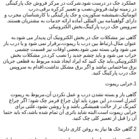
عملکرد جک در درست شود.شرکت در مرکز فروش جک پارکینگی
در زمینه تولید،فروش،نصب و تعمیر کرکره برقی،درب
اتوماتیک،شیششه سکوریت و جک پارکینگی با کارشناسان مجرب و
دارای گواهینامه بین المللی آماده ارائه خدمات به مشتریان هستند.
سرویس جک درب پارکینگ،بخش الکترونیکی
گاهی نیز مشکلات جک در بخش الکترونیک آن پدیدار می شود.به
عنوان مثال،ارتباط بین درب با ریموت،برقرار نمی شود و یا درب باز
می شود ولی بسته نمی شود.بعضی اوقات نیز قسمت چشمی
خراب می شود و باید چشم جدید را نصب کرد.در مشکلات بخش
الکترونیکی،باید چک کنید که ایراد ایجاد شده مربوط به قطعی جریان
برق ساختمانی نباشد و اگر برق مشکل نداشت،اقدام به سرویس
جک درب پارکینگ کنید.
1.خرابی ریموت
گاهی باز و بسته نشدن درب و عمل نکردن آن،مربوط به ریموت
کنترل است.در این مورد باید اول چراغ قرمز چک شود؛ اگر چراغ
کمرنگ تر از حالت همیشگی باشد و یا روشن نشود،علتی برای
خرابی ریموت است.البته شاید باتری آن تمام شده باشد،که باید حتما
آن را قبل از تعمیر کلی چک کنید.
2.گاهی جک ها نیاز به روغن کاری دارند!