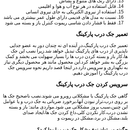
دارای رنگ های متنوع و بشاش
قابل استفاده در هر نوع آب و هوا و اقلیمی
استفاده از نیروی الکتریکی به جای نیروی انسانی
نسبت به مدل های قدیمی دارای طول عمر بیشتری می باشد
فقط با فشار دادن شاسی ریموت کنترل باز و بسته می شود
تعمیر جک درب پارکینگ
تعمیر جک درب پارکینگ،در آینده ای نه چندان دور به عضو جدایی
ناپذیری از درب های پارکینگ تبدیل خواهد شد.زیرا نصب این جک
ها،کار باز و بسته کردن درب ها را بسیار سهولت می بخشد و کمک
بزرگی به بشر خواهد کرد.این محصول مانند هر محصول دیگری نیاز
به نگهداری و سرویس دارد.در اینجا قصد داریم نحوه سرویس جک
درب پارکینگ را آموزش دهیم.
سرویس کردن جک درب پارکینگ
گاهی جک پارکینگ با مشکلاتی روبرو می شوند.نصب ناصحیح جک ها
بر روی درب،تراز نبودن آنها،برخورد ضرباتی به جک درب و یا عوامل
این چنین،سبب بروز مشکلاتی می شود.مواردی مانند: باز و بسته
نشدن درب،کار نکردن کلی،داغ کردن جک ها،ایجاد صدای
بلند،مشکل در برد،مشکل در ریموت و
چگونه می توان نوع مشکل جک درب را پیدا کرد؟