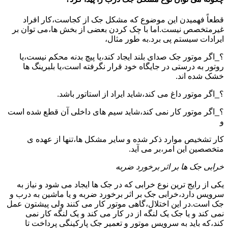
قطعاً فهمیدن این موضوع که مشکل جک از کجاست،کار افراد
غیرمتخصص نیست.اما با چک کردن بعضی از بخش ها،می توان بر
ایرادات سیستم پی برد.به طور مثال،
؟_اگر موتور جک صدای بلند ایجاد کند،یا پیچ بدنه محکم نیست،یا
روتور به درستی در جایگاه خود قرار نگرفته است،یا بلبرینگ ها
خشک شده اند.
؟_اگر موتور داغ می کند،شاید ایراد از استاتور باشد.
؟_اگر موتور کار نمی کند،شاید سیم های داخلی آن قطع شده است
و
کار تشخیص موارد ذکر شده و سایر مشکل ها،تنها از عهده ی
متخصصین این امر،بر می آید.
خرابی جک ها بر اثر برخورد ضربه
یکی از رایج ترین نوع خرابی که در جک ها ایجاد می شود و نیاز به
سرویس دارد،خرابی جک بر اثر برخورد ضربه و یا ماشین به درب و
جک است.در این اختلال،گاهی موتور کار می کنند ولی پیشتون عمل
نمی کند و یا جک یک لنگه از در کار می کند و یک لنگه کار نمی
کند،که باید به سرویس موتور و تعمیر جک پارکینگی پرداخت تا