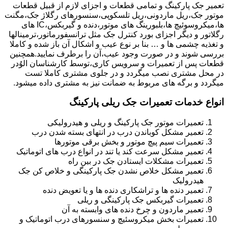
تعمیر جک پارکینگ و تمامی قطعات و اجزای لازم از قبیل قطعات
موتور جک،ریل ماردونی،ریل تلسکوپی،سنسورهای رگلاژ جک،مگنت
ها،میکروسوئیچ ها،بلبورینگ های موتور،دنده و گیربکس،IC های
رگلاتور و دیگر اجزای بورد کنترل جک مثل ترانسفورماتور،ترمینالها
و تغذیه چشمی ها و … بنا بر نوع عیب و اشکال آن باز شده و کاملا
بررسی شوند و در صورت وجود عیب،آن را برطرف نمایید.همچنین
قطعات پس از تعمیرات و سرویس کاری،توسط کارشناسان الوُدر
در محل مشتری نصب میگردد و در جلوی مشتری کاملا تست
میگردد و برگه های مربوط به ضمانت نیز به مشتری داده میشود.
انواع خدمات تعمیرات جک ریلی پارکینگ
تعمیرات موتور جک پارکینگ و ریلی و هیدرولیکی
تعمیر مشکل کوباندن درب در انتهای بسته شدن درب
تعمیرات سیم پیچ موتور و بخش برقی موتورها
تعمیر مشکل سرعت کند یا تند در انواع درب های اتوماتیک
تعمیرات مشکلات ایستادن جک در بین راه
تعمیر مشکل خلاص نشدن جک پارکینگی و خلاص کن جک
هیدرولیک
تعمیر دنده ها و تراشکاری دنده ها و یا تعویض دنده
تعمیرات گیربکس جک پارکینگی و ریلی
تعمیر ماردون و چرخ دنده های وابسته به آن
تعمیرات بخش میکروسئیچ و سنسورهای درب اتوماتیک و