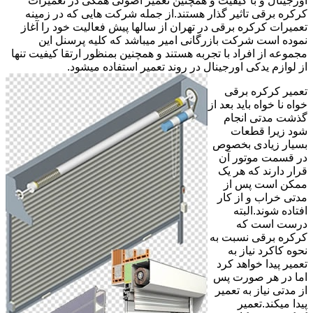
اورجینال و با کیفیت و همچنین تعمیر اصولی همگی در تعمیرات
کرکره برقی تاثیر گذار هستند.از جمله شرکت هایی که در زمینه
تعمیرات کرکره برقی در تهران از سالها پیش فعالیت خود را آغاز
نموده است شرکت بازرگانی امیر میباشد که کلیه پرسنل این
مجموعه از افراد با تجربه هستند و همچنین بمنظور ارتقا کیفیت تنها
از لوازم یدکی اورجینال در روند تعمیر استفاده میشود.
تعمیر کرکره برقی
خواه نا خواه باید بعد از
گذشت مدتی انجام
شود زیرا قطعات
بسیار زیادی بخصوص
در قسمت موتور آن
قرار دارند که هر یک
ممکن است پس از
مدتی خراب و از کار
افتاده شوند.البته
درست است که
کرکره برقی نسبت به
نحوه کاکرد نیاز به
تعمیر پیدا خواهد کرد
اما در هر صورت پس
از مدتی نیاز به تعمیر
پیدا میکند.تعمیر