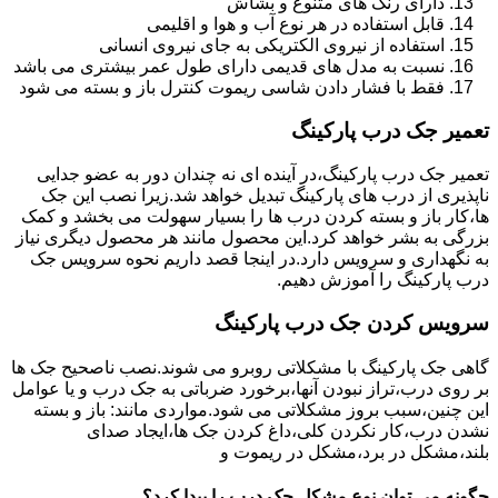
دارای رنگ های متنوع و بشاش
قابل استفاده در هر نوع آب و هوا و اقلیمی
استفاده از نیروی الکتریکی به جای نیروی انسانی
نسبت به مدل های قدیمی دارای طول عمر بیشتری می باشد
فقط با فشار دادن شاسی ریموت کنترل باز و بسته می شود
تعمیر جک درب پارکینگ
تعمیر جک درب پارکینگ،در آینده ای نه چندان دور به عضو جدایی
ناپذیری از درب های پارکینگ تبدیل خواهد شد.زیرا نصب این جک
ها،کار باز و بسته کردن درب ها را بسیار سهولت می بخشد و کمک
بزرگی به بشر خواهد کرد.این محصول مانند هر محصول دیگری نیاز
به نگهداری و سرویس دارد.در اینجا قصد داریم نحوه سرویس جک
درب پارکینگ را آموزش دهیم.
سرویس کردن جک درب پارکینگ
گاهی جک پارکینگ با مشکلاتی روبرو می شوند.نصب ناصحیح جک ها
بر روی درب،تراز نبودن آنها،برخورد ضرباتی به جک درب و یا عوامل
این چنین،سبب بروز مشکلاتی می شود.مواردی مانند: باز و بسته
نشدن درب،کار نکردن کلی،داغ کردن جک ها،ایجاد صدای
بلند،مشکل در برد،مشکل در ریموت و
چگونه می توان نوع مشکل جک درب را پیدا کرد؟