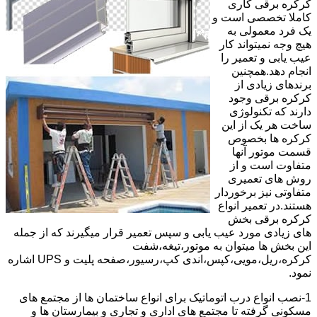
کرکره برقی کاری
کاملا تخصصی است و
یک فرد معمولی به
هیچ وجه نمیتواند کار
عیب یابی و تعمیر را
انجام دهد.همچنین
برندهای زیادی از
کرکره برقی وجود
دارند که تکنولوژی
ساخت هر یک از این
کرکره ها بخصوص
قسمت موتور آنها
متفاوت است و از
روش های تعمیری
متفاوتی نیز برخوردار
هستند.در تعمیر انواع
کرکره برقی بخش
های زیادی مورد عیب یابی و سپس تعمیر قرار میگیرند که از جمله
این بخش ها میتوان به موتور،تیغه،شفت
کرکره،ریل،مویی،کپس،اندی کپ،رسیور،صفحه پلیت و UPS اشاره
نمود.
1-نصب انواع درب اتوماتیک برای انواع ساختمان ها از مجتمع های
مسکونی گرفته تا مجتمع های اداری و تجاری و بیمارستان ها و