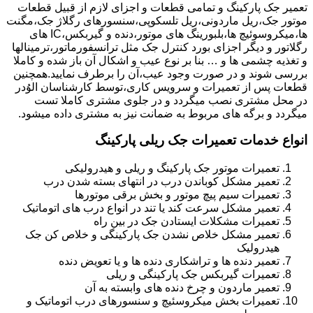
تعمیر جک پارکینگ و تمامی قطعات و اجزای لازم از قبیل قطعات
موتور جک،ریل ماردونی،ریل تلسکوپی،سنسورهای رگلاژ جک،مگنت
ها،میکروسوئیچ ها،بلبورینگ های موتور،دنده و گیربکس،IC های
رگلاتور و دیگر اجزای بورد کنترل جک مثل ترانسفورماتور،ترمینالها
و تغذیه چشمی ها و … بنا بر نوع عیب و اشکال آن باز شده و کاملا
بررسی شوند و در صورت وجود عیب،آن را برطرف نمایید.همچنین
قطعات پس از تعمیرات و سرویس کاری،توسط کارشناسان الوُدر
در محل مشتری نصب میگردد و در جلوی مشتری کاملا تست
میگردد و برگه های مربوط به ضمانت نیز به مشتری داده میشود.
انواع خدمات تعمیرات جک ریلی پارکینگ
تعمیرات موتور جک پارکینگ و ریلی و هیدرولیکی
تعمیر مشکل کوباندن درب در انتهای بسته شدن درب
تعمیرات سیم پیچ موتور و بخش برقی موتورها
تعمیر مشکل سرعت کند یا تند در انواع درب های اتوماتیک
تعمیرات مشکلات ایستادن جک در بین راه
تعمیر مشکل خلاص نشدن جک پارکینگی و خلاص کن جک
هیدرولیک
تعمیر دنده ها و تراشکاری دنده ها و یا تعویض دنده
تعمیرات گیربکس جک پارکینگی و ریلی
تعمیر ماردون و چرخ دنده های وابسته به آن
تعمیرات بخش میکروسئیچ و سنسورهای درب اتوماتیک و