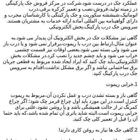
عملکرد جک در درست شود.شرکت در مرکز فروش جک پارکینگی
در زمینه تولید،فروش،نصب و تعمیر کرکره برقی،درب
اتوماتیک،شیششه سکوریت و جک پارکینگی با کارشناسان مجرب و
دارای گواهینامه بین المللی آماده ارائه خدمات به مشتریان هستند.
سرویس جک درب پارکینگ،بخش الکترونیکی
گاهی نیز مشکلات جک در بخش الکترونیک آن پدیدار می شود.به
عنوان مثال،ارتباط بین درب با ریموت،برقرار نمی شود و یا درب باز
می شود ولی بسته نمی شود.بعضی اوقات نیز قسمت چشمی
خراب می شود و باید چشم جدید را نصب کرد.در مشکلات بخش
الکترونیکی،باید چک کنید که ایراد ایجاد شده مربوط به قطعی جریان
برق ساختمانی نباشد و اگر برق مشکل نداشت،اقدام به سرویس
جک درب پارکینگ کنید.
1.خرابی ریموت
گاهی باز و بسته نشدن درب و عمل نکردن آن،مربوط به ریموت
کنترل است.در این مورد باید اول چراغ قرمز چک شود؛ اگر چراغ
کمرنگ تر از حالت همیشگی باشد و یا روشن نشود،علتی برای
خرابی ریموت است.البته شاید باتری آن تمام شده باشد،که باید حتما
آن را قبل از تعمیر کلی چک کنید.
2.گاهی جک ها نیاز به روغن کاری دارند!