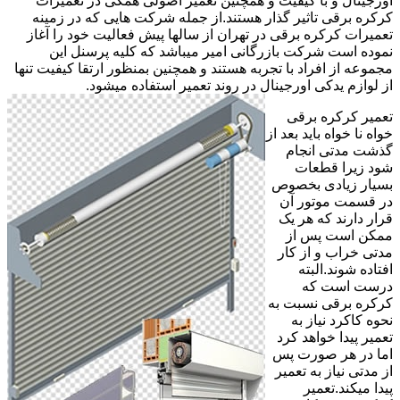
اورجینال و با کیفیت و همچنین تعمیر اصولی همگی در تعمیرات
کرکره برقی تاثیر گذار هستند.از جمله شرکت هایی که در زمینه
تعمیرات کرکره برقی در تهران از سالها پیش فعالیت خود را آغاز
نموده است شرکت بازرگانی امیر میباشد که کلیه پرسنل این
مجموعه از افراد با تجربه هستند و همچنین بمنظور ارتقا کیفیت تنها
از لوازم یدکی اورجینال در روند تعمیر استفاده میشود.
تعمیر کرکره برقی
خواه نا خواه باید بعد از
گذشت مدتی انجام
شود زیرا قطعات
بسیار زیادی بخصوص
در قسمت موتور آن
قرار دارند که هر یک
ممکن است پس از
مدتی خراب و از کار
افتاده شوند.البته
درست است که
کرکره برقی نسبت به
نحوه کاکرد نیاز به
تعمیر پیدا خواهد کرد
اما در هر صورت پس
از مدتی نیاز به تعمیر
پیدا میکند.تعمیر