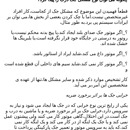
قطعاً فهمیدن این موضوع که مشکل جک از کجاست،کار افراد
غیرمتخصص نیست.اما با چک کردن بعضی از بخش ها،می توان بر
ایرادات سیستم پی برد.به طور مثال،
؟_اگر موتور جک صدای بلند ایجاد کند،یا پیچ بدنه محکم نیست،یا
روتور به درستی در جایگاه خود قرار نگرفته است،یا بلبرینگ ها
خشک شده اند.
؟_اگر موتور داغ می کند،شاید ایراد از استاتور باشد.
؟_اگر موتور کار نمی کند،شاید سیم های داخلی آن قطع شده است
و
کار تشخیص موارد ذکر شده و سایر مشکل ها،تنها از عهده ی
متخصصین این امر،بر می آید.
خرابی جک ها بر اثر برخورد ضربه
یکی از رایج ترین نوع خرابی که در جک ها ایجاد می شود و نیاز به
سرویس دارد،خرابی جک بر اثر برخورد ضربه و یا ماشین به درب و
جک است.در این اختلال،گاهی موتور کار می کنند ولی پیشتون عمل
نمی کند و یا جک یک لنگه از در کار می کند و یک لنگه کار نمی
کند،که باید به سرویس موتور و تعمیر جک پارکینگی پرداخت تا