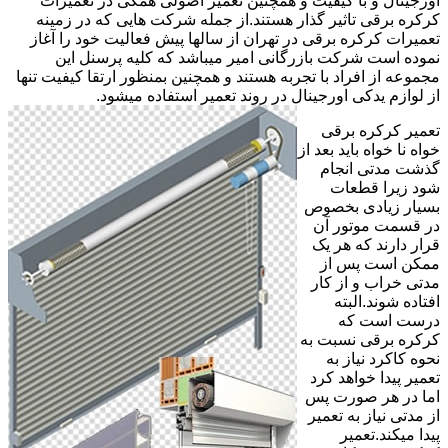
اورجینال و با کیفیت و همچنین تعمیر اصولی همگی در تعمیرات
کرکره برقی تاثیر گذار هستند.از جمله شرکت هایی که در زمینه
تعمیرات کرکره برقی در تهران از سالها پیش فعالیت خود را آغاز
نموده است شرکت بازرگانی امیر میباشد که کلیه پرسنل این
مجموعه از افراد با تجربه هستند و همچنین بمنظور ارتقا کیفیت تنها
از لوازم یدکی اورجینال در روند تعمیر استفاده میشود.
تعمیر کرکره برقی
خواه نا خواه باید بعد از
گذشت مدتی انجام
شود زیرا قطعات
بسیار زیادی بخصوص
در قسمت موتور آن
قرار دارند که هر یک
ممکن است پس از
مدتی خراب و از کار
افتاده شوند.البته
درست است که
کرکره برقی نسبت به
نحوه کاکرد نیاز به
تعمیر پیدا خواهد کرد
اما در هر صورت پس
از مدتی نیاز به تعمیر
پیدا میکند.تعمیر