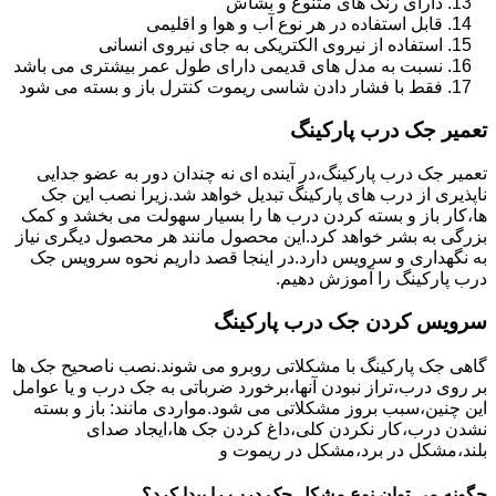
دارای رنگ های متنوع و بشاش
قابل استفاده در هر نوع آب و هوا و اقلیمی
استفاده از نیروی الکتریکی به جای نیروی انسانی
نسبت به مدل های قدیمی دارای طول عمر بیشتری می باشد
فقط با فشار دادن شاسی ریموت کنترل باز و بسته می شود
تعمیر جک درب پارکینگ
تعمیر جک درب پارکینگ،در آینده ای نه چندان دور به عضو جدایی
ناپذیری از درب های پارکینگ تبدیل خواهد شد.زیرا نصب این جک
ها،کار باز و بسته کردن درب ها را بسیار سهولت می بخشد و کمک
بزرگی به بشر خواهد کرد.این محصول مانند هر محصول دیگری نیاز
به نگهداری و سرویس دارد.در اینجا قصد داریم نحوه سرویس جک
درب پارکینگ را آموزش دهیم.
سرویس کردن جک درب پارکینگ
گاهی جک پارکینگ با مشکلاتی روبرو می شوند.نصب ناصحیح جک ها
بر روی درب،تراز نبودن آنها،برخورد ضرباتی به جک درب و یا عوامل
این چنین،سبب بروز مشکلاتی می شود.مواردی مانند: باز و بسته
نشدن درب،کار نکردن کلی،داغ کردن جک ها،ایجاد صدای
بلند،مشکل در برد،مشکل در ریموت و
چگونه می توان نوع مشکل جک درب را پیدا کرد؟