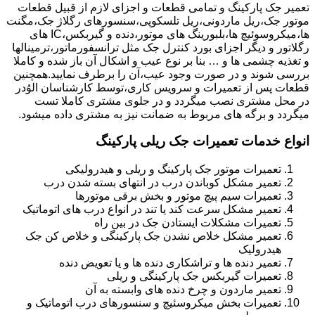
تعمیر جک پارکینگ و تمامی قطعات و اجزای لازم از قبیل قطعات
موتور جک،ریل ماردونی،ریل تلسکوپی،سنسورهای رگلاژ جک،مگنت
ها،میکروسوئیچ ها،بلبورینگ های موتور،دنده و گیربکس،IC های
رگلاتور و دیگر اجزای بورد کنترل جک مثل ترانسفورماتور،ترمینالها
و تغذیه چشمی ها و … بنا بر نوع عیب و اشکال آن باز شده و کاملا
بررسی شوند و در صورت وجود عیب،آن را برطرف نمایید.همچنین
قطعات پس از تعمیرات و سرویس کاری،توسط کارشناسان الوُدر
در محل مشتری نصب میگردد و در جلوی مشتری کاملا تست
میگردد و برگه های مربوط به ضمانت نیز به مشتری داده میشود.
انواع خدمات تعمیرات جک ریلی پارکینگ
تعمیرات موتور جک پارکینگ و ریلی و هیدرولیکی
تعمیر مشکل کوباندن درب در انتهای بسته شدن درب
تعمیرات سیم پیچ موتور و بخش برقی موتورها
تعمیر مشکل سرعت کند یا تند در انواع درب های اتوماتیک
تعمیرات مشکلات ایستادن جک در بین راه
تعمیر مشکل خلاص نشدن جک پارکینگی و خلاص کن جک
هیدرولیک
تعمیر دنده ها و تراشکاری دنده ها و یا تعویض دنده
تعمیرات گیربکس جک پارکینگی و ریلی
تعمیر ماردون و چرخ دنده های وابسته به آن
تعمیرات بخش میکروسئیچ و سنسورهای درب اتوماتیک و