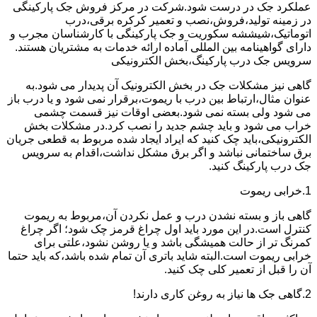
عملکرد جک در درست شود.شرکت در مرکز فروش جک پارکینگی
در زمینه تولید،فروش،نصب و تعمیر کرکره برقی،درب
اتوماتیک،شیششه سکوریت و جک پارکینگی با کارشناسان مجرب و
دارای گواهینامه بین المللی آماده ارائه خدمات به مشتریان هستند.
سرویس جک درب پارکینگ،بخش الکترونیکی
گاهی نیز مشکلات جک در بخش الکترونیک آن پدیدار می شود.به
عنوان مثال،ارتباط بین درب با ریموت،برقرار نمی شود و یا درب باز
می شود ولی بسته نمی شود.بعضی اوقات نیز قسمت چشمی
خراب می شود و باید چشم جدید را نصب کرد.در مشکلات بخش
الکترونیکی،باید چک کنید که ایراد ایجاد شده مربوط به قطعی جریان
برق ساختمانی نباشد و اگر برق مشکل نداشت،اقدام به سرویس
جک درب پارکینگ کنید.
1.خرابی ریموت
گاهی باز و بسته نشدن درب و عمل نکردن آن،مربوط به ریموت
کنترل است.در این مورد باید اول چراغ قرمز چک شود؛ اگر چراغ
کمرنگ تر از حالت همیشگی باشد و یا روشن نشود،علتی برای
خرابی ریموت است.البته شاید باتری آن تمام شده باشد،که باید حتما
آن را قبل از تعمیر کلی چک کنید.
2.گاهی جک ها نیاز به روغن کاری دارند!