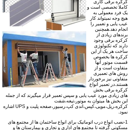
کرکره برقی کاری
کاملا تخصصی است و
یک فرد معمولی به
هیچ وجه نمیتواند کار
عیب یابی و تعمیر را
انجام دهد.همچنین
برندهای زیادی از
کرکره برقی وجود
دارند که تکنولوژی
ساخت هر یک از این
کرکره ها بخصوص
قسمت موتور آنها
متفاوت است و از
روش های تعمیری
متفاوتی نیز برخوردار
هستند.در تعمیر انواع
کرکره برقی بخش
های زیادی مورد عیب یابی و سپس تعمیر قرار میگیرند که از جمله
این بخش ها میتوان به موتور،تیغه،شفت
کرکره،ریل،مویی،کپس،اندی کپ،رسیور،صفحه پلیت و UPS اشاره
نمود.
1-نصب انواع درب اتوماتیک برای انواع ساختمان ها از مجتمع های
مسکونی گرفته تا مجتمع های اداری و تجاری و بیمارستان ها و