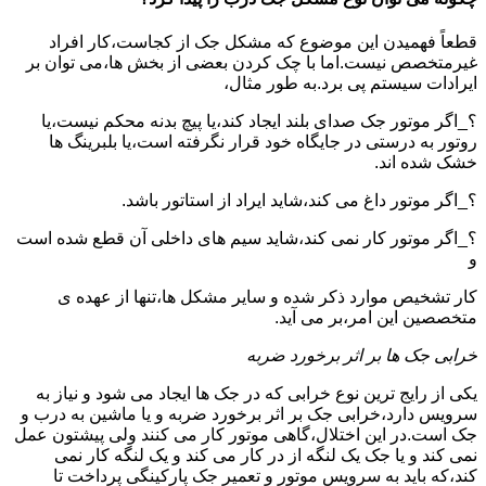
قطعاً فهمیدن این موضوع که مشکل جک از کجاست،کار افراد
غیرمتخصص نیست.اما با چک کردن بعضی از بخش ها،می توان بر
ایرادات سیستم پی برد.به طور مثال،
؟_اگر موتور جک صدای بلند ایجاد کند،یا پیچ بدنه محکم نیست،یا
روتور به درستی در جایگاه خود قرار نگرفته است،یا بلبرینگ ها
خشک شده اند.
؟_اگر موتور داغ می کند،شاید ایراد از استاتور باشد.
؟_اگر موتور کار نمی کند،شاید سیم های داخلی آن قطع شده است
و
کار تشخیص موارد ذکر شده و سایر مشکل ها،تنها از عهده ی
متخصصین این امر،بر می آید.
خرابی جک ها بر اثر برخورد ضربه
یکی از رایج ترین نوع خرابی که در جک ها ایجاد می شود و نیاز به
سرویس دارد،خرابی جک بر اثر برخورد ضربه و یا ماشین به درب و
جک است.در این اختلال،گاهی موتور کار می کنند ولی پیشتون عمل
نمی کند و یا جک یک لنگه از در کار می کند و یک لنگه کار نمی
کند،که باید به سرویس موتور و تعمیر جک پارکینگی پرداخت تا