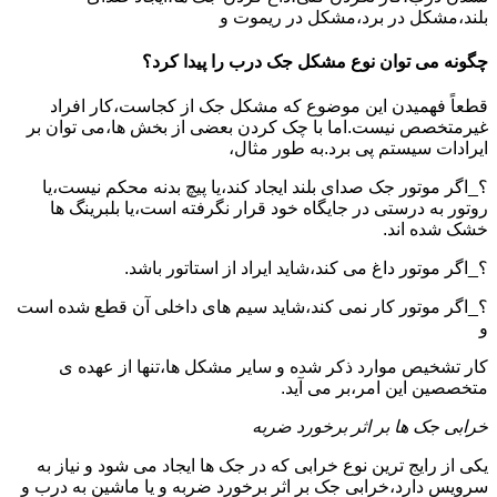
بلند،مشکل در برد،مشکل در ریموت و
چگونه می توان نوع مشکل جک درب را پیدا کرد؟
قطعاً فهمیدن این موضوع که مشکل جک از کجاست،کار افراد
غیرمتخصص نیست.اما با چک کردن بعضی از بخش ها،می توان بر
ایرادات سیستم پی برد.به طور مثال،
؟_اگر موتور جک صدای بلند ایجاد کند،یا پیچ بدنه محکم نیست،یا
روتور به درستی در جایگاه خود قرار نگرفته است،یا بلبرینگ ها
خشک شده اند.
؟_اگر موتور داغ می کند،شاید ایراد از استاتور باشد.
؟_اگر موتور کار نمی کند،شاید سیم های داخلی آن قطع شده است
و
کار تشخیص موارد ذکر شده و سایر مشکل ها،تنها از عهده ی
متخصصین این امر،بر می آید.
خرابی جک ها بر اثر برخورد ضربه
یکی از رایج ترین نوع خرابی که در جک ها ایجاد می شود و نیاز به
سرویس دارد،خرابی جک بر اثر برخورد ضربه و یا ماشین به درب و