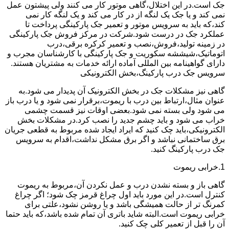
جک است.در این اختلال،گاهی موتور کار می کنند ولی پیشتون عمل
نمی کند و یا جک یک لنگه از در کار می کند و یک لنگه کار نمی
کند،که باید به سرویس موتور و تعمیر جک پارکینگی پرداخت تا
عملکرد جک در درست شود.شرکت در مرکز فروش جک پارکینگی
در زمینه تولید،فروش،نصب و تعمیر کرکره برقی،درب
اتوماتیک،شیششه سکوریت و جک پارکینگی با کارشناسان مجرب و
دارای گواهینامه بین المللی آماده ارائه خدمات به مشتریان هستند.
سرویس جک درب پارکینگ،بخش الکترونیکی
گاهی نیز مشکلات جک در بخش الکترونیک آن پدیدار می شود.به
عنوان مثال،ارتباط بین درب با ریموت،برقرار نمی شود و یا درب باز
می شود ولی بسته نمی شود.بعضی اوقات نیز قسمت چشمی
خراب می شود و باید چشم جدید را نصب کرد.در مشکلات بخش
الکترونیکی،باید چک کنید که ایراد ایجاد شده مربوط به قطعی جریان
برق ساختمانی نباشد و اگر برق مشکل نداشت،اقدام به سرویس
جک درب پارکینگ کنید.
1.خرابی ریموت
گاهی باز و بسته نشدن درب و عمل نکردن آن،مربوط به ریموت
کنترل است.در این مورد باید اول چراغ قرمز چک شود؛ اگر چراغ
کمرنگ تر از حالت همیشگی باشد و یا روشن نشود،علتی برای
خرابی ریموت است.البته شاید باتری آن تمام شده باشد،که باید حتما
آن را قبل از تعمیر کلی چک کنید.