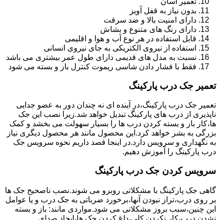
تعمیر آسان
بدون نیاز به قفل آویز
دارای امنیت بالا و ضد سرقت
دارای رنگ های متنوع و بشاش
قابل استفاده در هر نوع آب و هوا و اقلیمی
استفاده از نیروی الکتریکی به جای نیروی انسانی
نسبت به مدل های قدیمی دارای طول عمر بیشتری می باشد
فقط با فشار دادن شاسی ریموت کنترل باز و بسته می شود
تعمیر جک درب پارکینگ
تعمیر جک درب پارکینگ،در آینده ای نه چندان دور به عضو جدایی
ناپذیری از درب های پارکینگ تبدیل خواهد شد.زیرا نصب این جک
ها،کار باز و بسته کردن درب ها را بسیار سهولت می بخشد و کمک
بزرگی به بشر خواهد کرد.این محصول مانند هر محصول دیگری نیاز
به نگهداری و سرویس دارد.در اینجا قصد داریم نحوه سرویس جک
درب پارکینگ را آموزش دهیم.
سرویس کردن جک درب پارکینگ
گاهی جک پارکینگ با مشکلاتی روبرو می شوند.نصب ناصحیح جک ها
بر روی درب،تراز نبودن آنها،برخورد ضرباتی به جک درب و یا عوامل
این چنین،سبب بروز مشکلاتی می شود.مواردی مانند: باز و بسته
نشدن درب،کار نکردن کلی،داغ کردن جک ها،ایجاد صدای