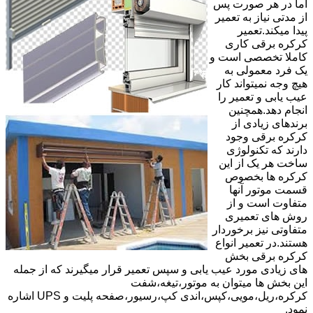
اما در هر صورت پس
از مدتی نیاز به تعمیر
پیدا میکند.تعمیر
کرکره برقی کاری
کاملا تخصصی است و
یک فرد معمولی به
هیچ وجه نمیتواند کار
عیب یابی و تعمیر را
انجام دهد.همچنین
برندهای زیادی از
کرکره برقی وجود
دارند که تکنولوژی
ساخت هر یک از این
کرکره ها بخصوص
قسمت موتور آنها
متفاوت است و از
روش های تعمیری
متفاوتی نیز برخوردار
هستند.در تعمیر انواع
کرکره برقی بخش
های زیادی مورد عیب یابی و سپس تعمیر قرار میگیرند که از جمله
این بخش ها میتوان به موتور،تیغه،شفت
کرکره،ریل،مویی،کپس،اندی کپ،رسیور،صفحه پلیت و UPS اشاره
نمود.