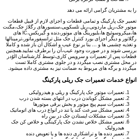
را به مشتریان گرامی ارائه می دهد
تعمیر جک پارکینگ و تمامی قطعات و اجزای لازم از قبیل قطعات
موتور جک،ریل ماردونی،ریل تلسکوپی،سنسورهای رگلاژ جک،مگنت
ها،میکروسوئیچ ها،بلبورینگ های موتور،دنده و گیربکس،IC های
رگلاتور و دیگر اجزای بورد کنترل جک مثل ترانسفورماتور،ترمینالها
و تغذیه چشمی ها و … بنا بر نوع عیب و اشکال آن باز شده و کاملا
بررسی شوند و در صورت وجود عیب،آن را برطرف نمایید.همچنین
قطعات پس از تعمیرات و سرویس کاری،توسط کارشناسان الوُدر
در محل مشتری نصب میگردد و در جلوی مشتری کاملا تست
میگردد و برگه های مربوط به ضمانت نیز به مشتری داده میشود.
انواع خدمات تعمیرات جک ریلی پارکینگ
تعمیرات موتور جک پارکینگ و ریلی و هیدرولیکی
تعمیر مشکل کوباندن درب در انتهای بسته شدن درب
تعمیرات سیم پیچ موتور و بخش برقی موتورها
تعمیر مشکل سرعت کند یا تند در انواع درب های اتوماتیک
تعمیرات مشکلات ایستادن جک در بین راه
تعمیر مشکل خلاص نشدن جک پارکینگی و خلاص کن جک
هیدرولیک
تعمیر دنده ها و تراشکاری دنده ها و یا تعویض دنده