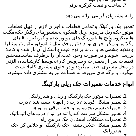
ساخت و نصب کرکره برقی
را به مشتریان گرامی ارائه می دهد
تعمیر جک پارکینگ و تمامی قطعات و اجزای لازم از قبیل قطعات
موتور جک،ریل ماردونی،ریل تلسکوپی،سنسورهای رگلاژ جک،مگنت
ها،میکروسوئیچ ها،بلبورینگ های موتور،دنده و گیربکس،IC های
رگلاتور و دیگر اجزای بورد کنترل جک مثل ترانسفورماتور،ترمینالها
و تغذیه چشمی ها و … بنا بر نوع عیب و اشکال آن باز شده و کاملا
بررسی شوند و در صورت وجود عیب،آن را برطرف نمایید.همچنین
قطعات پس از تعمیرات و سرویس کاری،توسط کارشناسان الوُدر
در محل مشتری نصب میگردد و در جلوی مشتری کاملا تست
میگردد و برگه های مربوط به ضمانت نیز به مشتری داده میشود.
انواع خدمات تعمیرات جک ریلی پارکینگ
تعمیرات موتور جک پارکینگ و ریلی و هیدرولیکی
تعمیر مشکل کوباندن درب در انتهای بسته شدن درب
تعمیرات سیم پیچ موتور و بخش برقی موتورها
تعمیر مشکل سرعت کند یا تند در انواع درب های اتوماتیک
تعمیرات مشکلات ایستادن جک در بین راه
تعمیر مشکل خلاص نشدن جک پارکینگی و خلاص کن جک
هیدرولیک