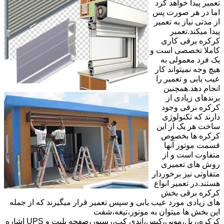
تعمیر پیدا خواهد کرد
اما در هر صورت پس
از مدتی نیاز به تعمیر
پیدا میکند.تعمیر
کرکره برقی کاری
کاملا تخصصی است و
یک فرد معمولی به
هیچ وجه نمیتواند کار
عیب یابی و تعمیر را
انجام دهد.همچنین
برندهای زیادی از
کرکره برقی وجود
دارند که تکنولوژی
ساخت هر یک از این
کرکره ها بخصوص
قسمت موتور آنها
متفاوت است و از
روش های تعمیری
متفاوتی نیز برخوردار
هستند.در تعمیر انواع
کرکره برقی بخش
های زیادی مورد عیب یابی و سپس تعمیر قرار میگیرند که از جمله
این بخش ها میتوان به موتور،تیغه،شفت
کرکره،ریل،مویی،کپس،اندی کپ،رسیور،صفحه پلیت و UPS اشاره