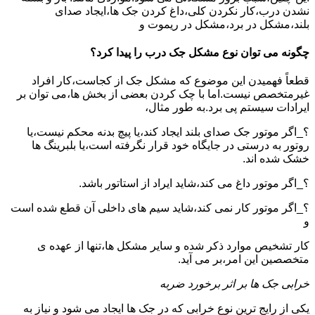
نشدن درب،کار نکردن کلی،داغ کردن جک ها،ایجاد صدای
بلند،مشکل در برد،مشکل در ریموت و
چگونه می توان نوع مشکل جک درب را پیدا کرد؟
قطعاً فهمیدن این موضوع که مشکل جک از کجاست،کار افراد
غیرمتخصص نیست.اما با چک کردن بعضی از بخش ها،می توان بر
ایرادات سیستم پی برد.به طور مثال،
؟_اگر موتور جک صدای بلند ایجاد کند،یا پیچ بدنه محکم نیست،یا
روتور به درستی در جایگاه خود قرار نگرفته است،یا بلبرینگ ها
خشک شده اند.
؟_اگر موتور داغ می کند،شاید ایراد از استاتور باشد.
؟_اگر موتور کار نمی کند،شاید سیم های داخلی آن قطع شده است
و
کار تشخیص موارد ذکر شده و سایر مشکل ها،تنها از عهده ی
متخصصین این امر،بر می آید.
خرابی جک ها بر اثر برخورد ضربه
یکی از رایج ترین نوع خرابی که در جک ها ایجاد می شود و نیاز به