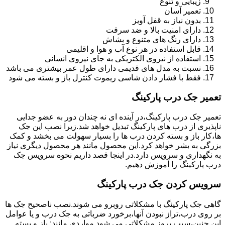
زیبایی و تنوع
تعمیر آسان
بدون نیاز به قفل آویز
دارای امنیت بالا و ضد سرقت
دارای رنگ های متنوع و بشاش
قابل استفاده در هر نوع آب و هوا و اقلیمی
استفاده از نیروی الکتریکی به جای نیروی انسانی
نسبت به مدل های قدیمی دارای طول عمر بیشتری می باشد
فقط با فشار دادن شاسی ریموت کنترل باز و بسته می شود
تعمیر جک درب پارکینگ
تعمیر جک درب پارکینگ،در آینده ای نه چندان دور به عضو جدایی
ناپذیری از درب های پارکینگ تبدیل خواهد شد.زیرا نصب این جک
ها،کار باز و بسته کردن درب ها را بسیار سهولت می بخشد و کمک
بزرگی به بشر خواهد کرد.این محصول مانند هر محصول دیگری نیاز
به نگهداری و سرویس دارد.در اینجا قصد داریم نحوه سرویس جک
درب پارکینگ را آموزش دهیم.
سرویس کردن جک درب پارکینگ
گاهی جک پارکینگ با مشکلاتی روبرو می شوند.نصب ناصحیح جک ها
بر روی درب،تراز نبودن آنها،برخورد ضرباتی به جک درب و یا عوامل
این چنین،سبب بروز مشکلاتی می شود.مواردی مانند: باز و بسته