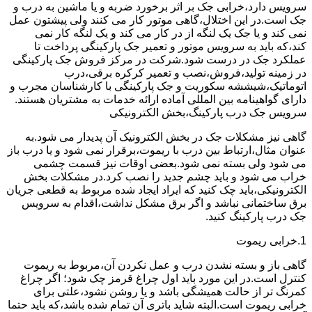
سرویس دارد،خرابی جک بر اثر برخورد ضربه و یا ماشین به درب و
جک است.در این اختلال،گاهی موتور کار می کنند ولی پیشتون عمل
نمی کند و یا جک یک لنگه از در کار می کند و یک لنگه کار نمی
کند،که باید به سرویس موتور و تعمیر جک پارکینگی پرداخت تا
عملکرد جک در درست شود.شرکت در مرکز فروش جک پارکینگی
در زمینه تولید،فروش،نصب و تعمیر کرکره برقی،درب
اتوماتیک،شیششه سکوریت و جک پارکینگی با کارشناسان مجرب و
دارای گواهینامه بین المللی آماده ارائه خدمات به مشتریان هستند.
سرویس جک درب پارکینگ،بخش الکترونیکی
گاهی نیز مشکلات جک در بخش الکترونیک آن پدیدار می شود.به
عنوان مثال،ارتباط بین درب با ریموت،برقرار نمی شود و یا درب باز
می شود ولی بسته نمی شود.بعضی اوقات نیز قسمت چشمی
خراب می شود و باید چشم جدید را نصب کرد.در مشکلات بخش
الکترونیکی،باید چک کنید که ایراد ایجاد شده مربوط به قطعی جریان
برق ساختمانی نباشد و اگر برق مشکل نداشت،اقدام به سرویس
جک درب پارکینگ کنید.
1.خرابی ریموت
گاهی باز و بسته نشدن درب و عمل نکردن آن،مربوط به ریموت
کنترل است.در این مورد باید اول چراغ قرمز چک شود؛ اگر چراغ
کمرنگ تر از حالت همیشگی باشد و یا روشن نشود،علتی برای
خرابی ریموت است.البته شاید باتری آن تمام شده باشد،که باید حتما