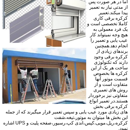
اما در هر صورت پس
از مدتی نیاز به تعمیر
پیدا میکند.تعمیر
کرکره برقی کاری
کاملا تخصصی است و
یک فرد معمولی به
هیچ وجه نمیتواند کار
عیب یابی و تعمیر را
انجام دهد.همچنین
برندهای زیادی از
کرکره برقی وجود
دارند که تکنولوژی
ساخت هر یک از این
کرکره ها بخصوص
قسمت موتور آنها
متفاوت است و از
روش های تعمیری
متفاوتی نیز برخوردار
هستند.در تعمیر انواع
کرکره برقی بخش
های زیادی مورد عیب یابی و سپس تعمیر قرار میگیرند که از جمله
این بخش ها میتوان به موتور،تیغه،شفت
کرکره،ریل،مویی،کپس،اندی کپ،رسیور،صفحه پلیت و UPS اشاره
نمود.