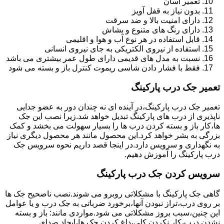
تعمیر آسان
بدون نیاز به قفل آویز
دارای امنیت بالا و ضد سرقت
دارای رنگ های متنوع و بشاش
قابل استفاده در هر نوع آب و هوا و اقلیمی
استفاده از نیروی الکتریکی به جای نیروی انسانی
نسبت به مدل های قدیمی دارای طول عمر بیشتری می باشد
فقط با فشار دادن شاسی ریموت کنترل باز و بسته می شود
تعمیر جک درب پارکینگ
تعمیر جک درب پارکینگ،در آینده ای نه چندان دور به عضو جدایی
ناپذیری از درب های پارکینگ تبدیل خواهد شد.زیرا نصب این جک
ها،کار باز و بسته کردن درب ها را بسیار سهولت می بخشد و کمک
بزرگی به بشر خواهد کرد.این محصول مانند هر محصول دیگری نیاز
به نگهداری و سرویس دارد.در اینجا قصد داریم نحوه سرویس جک
درب پارکینگ را آموزش دهیم.
سرویس کردن جک درب پارکینگ
گاهی جک پارکینگ با مشکلاتی روبرو می شوند.نصب ناصحیح جک ها
بر روی درب،تراز نبودن آنها،برخورد ضرباتی به جک درب و یا عوامل
این چنین،سبب بروز مشکلاتی می شود.مواردی مانند: باز و بسته
نشدن درب،کار نکردن کلی،داغ کردن جک ها،ایجاد صدای