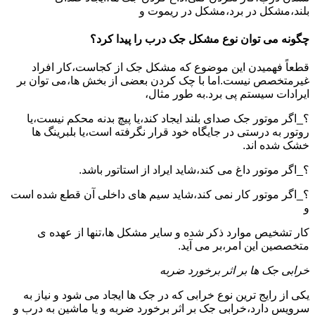
بلند،مشکل در برد،مشکل در ریموت و
چگونه می توان نوع مشکل جک درب را پیدا کرد؟
قطعاً فهمیدن این موضوع که مشکل جک از کجاست،کار افراد
غیرمتخصص نیست.اما با چک کردن بعضی از بخش ها،می توان بر
ایرادات سیستم پی برد.به طور مثال،
؟_اگر موتور جک صدای بلند ایجاد کند،یا پیچ بدنه محکم نیست،یا
روتور به درستی در جایگاه خود قرار نگرفته است،یا بلبرینگ ها
خشک شده اند.
؟_اگر موتور داغ می کند،شاید ایراد از استاتور باشد.
؟_اگر موتور کار نمی کند،شاید سیم های داخلی آن قطع شده است
و
کار تشخیص موارد ذکر شده و سایر مشکل ها،تنها از عهده ی
متخصصین این امر،بر می آید.
خرابی جک ها بر اثر برخورد ضربه
یکی از رایج ترین نوع خرابی که در جک ها ایجاد می شود و نیاز به
سرویس دارد،خرابی جک بر اثر برخورد ضربه و یا ماشین به درب و