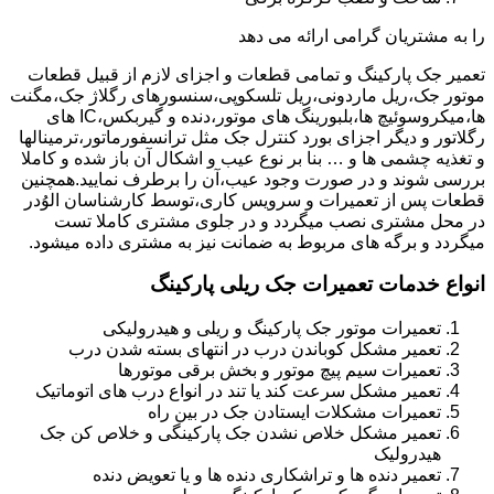
را به مشتریان گرامی ارائه می دهد
تعمیر جک پارکینگ و تمامی قطعات و اجزای لازم از قبیل قطعات
موتور جک،ریل ماردونی،ریل تلسکوپی،سنسورهای رگلاژ جک،مگنت
ها،میکروسوئیچ ها،بلبورینگ های موتور،دنده و گیربکس،IC های
رگلاتور و دیگر اجزای بورد کنترل جک مثل ترانسفورماتور،ترمینالها
و تغذیه چشمی ها و … بنا بر نوع عیب و اشکال آن باز شده و کاملا
بررسی شوند و در صورت وجود عیب،آن را برطرف نمایید.همچنین
قطعات پس از تعمیرات و سرویس کاری،توسط کارشناسان الوُدر
در محل مشتری نصب میگردد و در جلوی مشتری کاملا تست
میگردد و برگه های مربوط به ضمانت نیز به مشتری داده میشود.
انواع خدمات تعمیرات جک ریلی پارکینگ
تعمیرات موتور جک پارکینگ و ریلی و هیدرولیکی
تعمیر مشکل کوباندن درب در انتهای بسته شدن درب
تعمیرات سیم پیچ موتور و بخش برقی موتورها
تعمیر مشکل سرعت کند یا تند در انواع درب های اتوماتیک
تعمیرات مشکلات ایستادن جک در بین راه
تعمیر مشکل خلاص نشدن جک پارکینگی و خلاص کن جک
هیدرولیک
تعمیر دنده ها و تراشکاری دنده ها و یا تعویض دنده