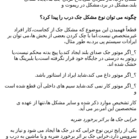
بلند،مشکل در برد،مشکل در ریموت و
چگونه می توان نوع مشکل جک درب را پیدا کرد؟
قطعاً فهمیدن این موضوع که مشکل جک از کجاست،کار افراد
غیرمتخصص نیست.اما با چک کردن بعضی از بخش ها،می توان بر
ایرادات سیستم پی برد.به طور مثال،
؟_اگر موتور جک صدای بلند ایجاد کند،یا پیچ بدنه محکم نیست،یا
روتور به درستی در جایگاه خود قرار نگرفته است،یا بلبرینگ ها
خشک شده اند.
؟_اگر موتور داغ می کند،شاید ایراد از استاتور باشد.
؟_اگر موتور کار نمی کند،شاید سیم های داخلی آن قطع شده است
و
کار تشخیص موارد ذکر شده و سایر مشکل ها،تنها از عهده ی
متخصصین این امر،بر می آید.
خرابی جک ها بر اثر برخورد ضربه
یکی از رایج ترین نوع خرابی که در جک ها ایجاد می شود و نیاز به
سرویس دارد،خرابی جک بر اثر برخورد ضربه و یا ماشین به درب و