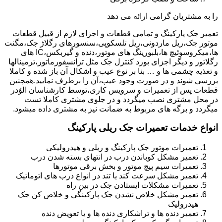
را به مشتریان گرامی ارائه می دهد
تعمیر جک پارکینگ و تمامی قطعات و اجزای لازم از قبیل قطعات
موتور جک،ریل ماردونی،ریل تلسکوپی،سنسورهای رگلاژ جک،مگنت
ها،میکروسوئیچ ها،بلبورینگ های موتور،دنده و گیربکس،IC های
رگلاتور و دیگر اجزای بورد کنترل جک مثل ترانسفورماتور،ترمینالها
و تغذیه چشمی ها و … بنا بر نوع عیب و اشکال آن باز شده و کاملا
بررسی شوند و در صورت وجود عیب،آن را برطرف نمایید.همچنین
قطعات پس از تعمیرات و سرویس کاری،توسط کارشناسان الوُدر
در محل مشتری نصب میگردد و در جلوی مشتری کاملا تست
میگردد و برگه های مربوط به ضمانت نیز به مشتری داده میشود.
انواع خدمات تعمیرات جک ریلی پارکینگ
تعمیرات موتور جک پارکینگ و ریلی و هیدرولیکی
تعمیر مشکل کوباندن درب در انتهای بسته شدن درب
تعمیرات سیم پیچ موتور و بخش برقی موتورها
تعمیر مشکل سرعت کند یا تند در انواع درب های اتوماتیک
تعمیرات مشکلات ایستادن جک در بین راه
تعمیر مشکل خلاص نشدن جک پارکینگی و خلاص کن جک
هیدرولیک
تعمیر دنده ها و تراشکاری دنده ها و یا تعویض دنده