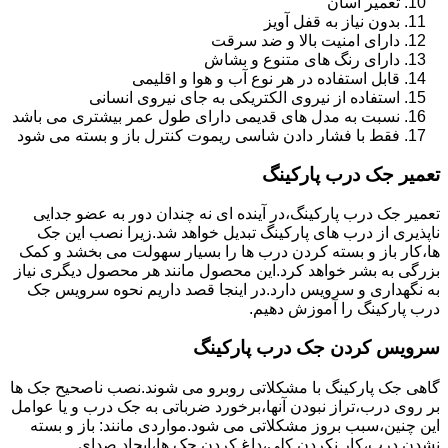
تعمیر آسان
بدون نیاز به قفل آویز
دارای امنیت بالا و ضد سرقت
دارای رنگ های متنوع و بشاش
قابل استفاده در هر نوع آب و هوا و اقلیمی
استفاده از نیروی الکتریکی به جای نیروی انسانی
نسبت به مدل های قدیمی دارای طول عمر بیشتری می باشد
فقط با فشار دادن شاسی ریموت کنترل باز و بسته می شود
تعمیر جک درب پارکینگ
تعمیر جک درب پارکینگ،در آینده ای نه چندان دور به عضو جدایی
ناپذیری از درب های پارکینگ تبدیل خواهد شد.زیرا نصب این جک
ها،کار باز و بسته کردن درب ها را بسیار سهولت می بخشد و کمک
بزرگی به بشر خواهد کرد.این محصول مانند هر محصول دیگری نیاز
به نگهداری و سرویس دارد.در اینجا قصد داریم نحوه سرویس جک
درب پارکینگ را آموزش دهیم.
سرویس کردن جک درب پارکینگ
گاهی جک پارکینگ با مشکلاتی روبرو می شوند.نصب ناصحیح جک ها
بر روی درب،تراز نبودن آنها،برخورد ضرباتی به جک درب و یا عوامل
این چنین،سبب بروز مشکلاتی می شود.مواردی مانند: باز و بسته
نشدن درب،کار نکردن کلی،داغ کردن جک ها،ایجاد صدای