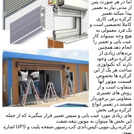
اما در هر صورت پس
از مدتی نیاز به تعمیر
پیدا میکند.تعمیر
کرکره برقی کاری
کاملا تخصصی است و
یک فرد معمولی به
هیچ وجه نمیتواند کار
عیب یابی و تعمیر را
انجام دهد.همچنین
برندهای زیادی از
کرکره برقی وجود
دارند که تکنولوژی
ساخت هر یک از این
کرکره ها بخصوص
قسمت موتور آنها
متفاوت است و از
روش های تعمیری
متفاوتی نیز برخوردار
هستند.در تعمیر انواع
کرکره برقی بخش
های زیادی مورد عیب یابی و سپس تعمیر قرار میگیرند که از جمله
این بخش ها میتوان به موتور،تیغه،شفت
کرکره،ریل،مویی،کپس،اندی کپ،رسیور،صفحه پلیت و UPS اشاره
نمود.