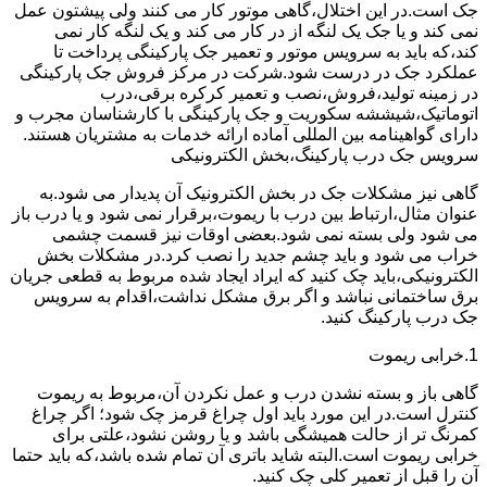
جک است.در این اختلال،گاهی موتور کار می کنند ولی پیشتون عمل
نمی کند و یا جک یک لنگه از در کار می کند و یک لنگه کار نمی
کند،که باید به سرویس موتور و تعمیر جک پارکینگی پرداخت تا
عملکرد جک در درست شود.شرکت در مرکز فروش جک پارکینگی
در زمینه تولید،فروش،نصب و تعمیر کرکره برقی،درب
اتوماتیک،شیششه سکوریت و جک پارکینگی با کارشناسان مجرب و
دارای گواهینامه بین المللی آماده ارائه خدمات به مشتریان هستند.
سرویس جک درب پارکینگ،بخش الکترونیکی
گاهی نیز مشکلات جک در بخش الکترونیک آن پدیدار می شود.به
عنوان مثال،ارتباط بین درب با ریموت،برقرار نمی شود و یا درب باز
می شود ولی بسته نمی شود.بعضی اوقات نیز قسمت چشمی
خراب می شود و باید چشم جدید را نصب کرد.در مشکلات بخش
الکترونیکی،باید چک کنید که ایراد ایجاد شده مربوط به قطعی جریان
برق ساختمانی نباشد و اگر برق مشکل نداشت،اقدام به سرویس
جک درب پارکینگ کنید.
1.خرابی ریموت
گاهی باز و بسته نشدن درب و عمل نکردن آن،مربوط به ریموت
کنترل است.در این مورد باید اول چراغ قرمز چک شود؛ اگر چراغ
کمرنگ تر از حالت همیشگی باشد و یا روشن نشود،علتی برای
خرابی ریموت است.البته شاید باتری آن تمام شده باشد،که باید حتما
آن را قبل از تعمیر کلی چک کنید.