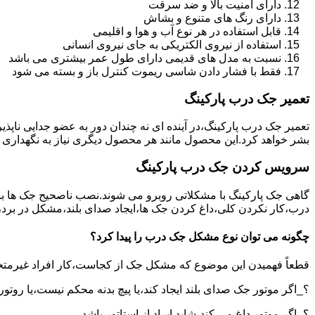
دارای امنیت بالا و ضد سرقت
دارای رنگ های متنوع و بشاش
قابل استفاده در هر نوع آب و هوا و اقلیمی
استفاده از نیروی الکتریکی به جای نیروی انسانی
نسبت به مدل های قدیمی دارای طول عمر بیشتری می باشد
فقط با فشار دادن شاسی ریموت کنترل باز و بسته می شود
تعمیر جک درب پارکینگ
تعمیر جک درب پارکینگ،در آینده ای نه چندان دور به عضو جدایی ناپذ
بشر خواهد کرد.این محصول مانند هر محصول دیگری نیاز به نگهداری 
سرویس کردن جک درب پارکینگ
گاهی جک پارکینگ با مشکلاتی روبرو می شوند.نصب ناصحیح جک ها بر 
درب،کار نکردن کلی،داغ کردن جک ها،ایجاد صدای بلند،مشکل در برد
چگونه می توان نوع مشکل جک درب را پیدا کرد؟
قطعاً فهمیدن این موضوع که مشکل جک از کجاست،کار افراد غیرمتخ
؟_اگر موتور جک صدای بلند ایجاد کند،یا پیچ بدنه محکم نیست،یا روتور
؟_اگر موتور داغ می کند،شاید ایراد از استاتور باشد.