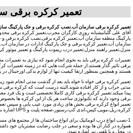
تعمیر کرکره برقی س
تعمیر کرکره برقی سازمان آب
,
نصب کرکره برقی و جک پارکینگ ساز
آقای علی گلبانیشبانه روزی کارگران مجرب,تعمیر کرکره برقی محدو
پارکینگ منطقه سازمان آب,تعمیر کرکره برقی,نصب کرکره برقی و جک
سازمان آب,تعمیر کرکره برقی و جک پارکینگ ادارات در سازمان آب,تعم
منزل,تعمیر راهبند منزل,تعمیر درب ریموت پارکینگ و تعمیر موتور 
تعمیرات کرکره برقی باید به نحوی انجام شود که نیازی به تعمیرات م
برقی تاثیر گذار هستند.از جمله شرکت هایی که در زمینه تعمیرات کرکر
هستند و همچنین بمنظور ارتقا کیفیت تنها از لوازم یدکی اورجینال در ر
تعمیر کرکره برقی خواه نا خواه باید بعد از گذشت مدتی انجام شود
مدتی خراب و از کار افتاده شوند.البته درست است که کرکره برقی نسبت
پیدا میکند.تعمیر کرکره برقی کاری کاملا تخصصی است و یک فرد معمولی
برقی وجود دارند که تکنولوژی ساخت هر یک از این کرکره ها بخصوص 
تعمیر انواع کرکره برقی بخش های زیادی مورد عیب یابی و سپس تعمیر
کرکره،ریل،مویی،کپس،اندی کپ،رسیور،صفحه پلیت و UPS اشاره نمود.
1-نصب انواع درب اتوماتیک برای انواع ساختمان ها از مجتمع های مسک
همواره در کنار آن ها بوده و سعی در جلب رضایت مشتریان خود داش
در محل و یا تلفنی نیز اشاره نمود.