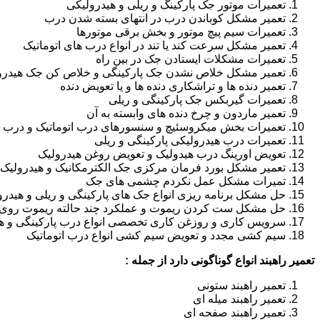
تعمیرات موتور جک پارکینگ و ریلی و هیدرولیکی
تعمیر مشکل کوباندن درب در انتهای بسته شدن درب
تعمیرات سیم پیچ موتور و بخش برقی موتورها
تعمیر مشکل سرعت کند یا تند در انواع درب های اتوماتیک
تعمیرات مشکلات ایستادن جک در بین راه
تعمیر مشکل خلاص نشدن جک پارکینگی و خلاص کن جک هیدرو
تعمیر دنده ها و تراشکاری دنده ها و یا تعویض دنده
تعمیرات گیربکس جک پارکینگی و ریلی
تعمیر ماردون و چرخ دنده های وابسته به آن
تعمیرات بخش میکروسئیچ و سنسورهای درب اتوماتیک و درب ر
تعمیرات درب هیدرولیکی پارکینگی و ریلی
تعویض اورینگ درب هیدولیک و تعویض روغن هیدرولیک
تعمیر مشکل بورد فرمان مرکزی جک الکترمکانیک و هیدرولیک
تمیرات مشکل عمل نکردم چشمی های جک
حل مشکل برنامه ریزی انواع جک های پارکینگی و ریلی و هیدرو
حل مشکل ست کردن ریموت و عملکرد چند حالته ریموت روی ا
سرویس کاری و روزغن کاری تخصصی انواع درب پارکینگی و هی
سیم کشی مجدد و تعویض سیم کشی انواع درب اتوماتیک
تعمیر راهبند انواع گوناگونی دارد از جمله :
تعمیر راهبند ستونی
تعمیر راهبند میله ای
تعمیر راهبند صفحه ای