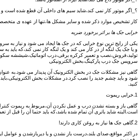
؟_اگر موتور کار نمی کند،شاید سیم های داخلی آن قطع شده است و
کار تشخیص موارد ذکر شده و سایر مشکل ها،تنها از عهده ی متخصصین
خرابی جک ها بر اثر برخورد ضربه
یکی از رایج ترین نوع خرابی که در جک ها ایجاد می شود و نیاز به س
و یا جک یک لنگه از در کار می کند و یک لنگه کار نمی کند،که بای
تولید،فروش،نصب و تعمیر کرکره برقی،درب اتوماتیک،شیششه سکوریت و
سرویس جک درب پارکینگ،بخش الکترونیکی
گاهی نیز مشکلات جک در بخش الکترونیک آن پدیدار می شود.به عنوا
شود و باید چشم جدید را نصب کرد.در مشکلات بخش الکترونیکی،باید
کنید.
1.خرابی ریموت
گاهی باز و بسته نشدن درب و عمل نکردن آن،مربوط به ریموت کنترل
است.البته شاید باتری آن تمام شده باشد،که باید حتما آن را قبل از تع
2.گاهی جک ها نیاز به روغن کاری دارند!
در اکثر مواقع،صدای بلند،درست باز نشدن و یا دیربازشدن و عوامل ای
رفع نمود.