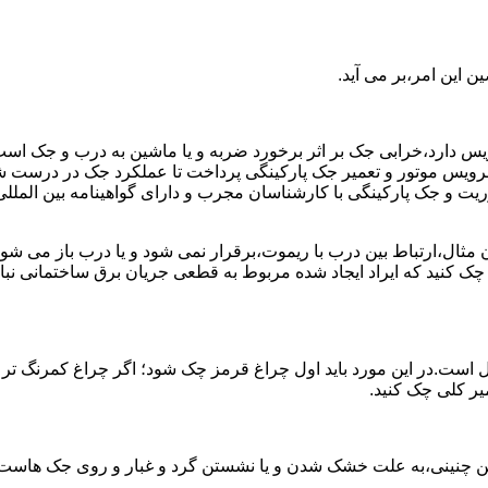
 این امر،بر می آید.
رویس دارد،خرابی جک بر اثر برخورد ضربه و یا ماشین به درب و جک اس
د به سرویس موتور و تعمیر جک پارکینگی پرداخت تا عملکرد جک در در
 جک پارکینگی با کارشناسان مجرب و دارای گواهینامه بین المللی آ
ن مثال،ارتباط بین درب با ریموت،برقرار نمی شود و یا درب باز م
 چک کنید که ایراد ایجاد شده مربوط به قطعی جریان برق ساختمانی 
 است.در این مورد باید اول چراغ قرمز چک شود؛ اگر چراغ کمرنگ تر
میر کلی چک کنید.
ن چنینی،به علت خشک شدن و یا نشستن گرد و غبار و روی جک هاست؛ که 