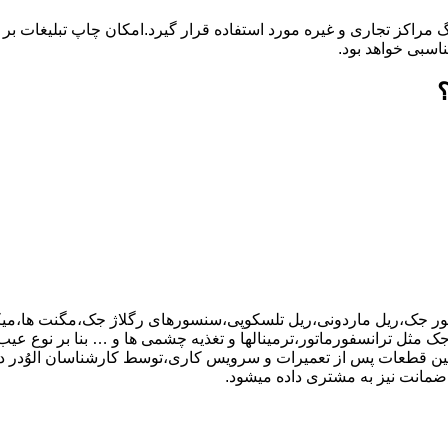
گ مراکز تجاری و غیره مورد استفاده قرار گیرد.امکان چاپ تبلیغات ب
ناسبی خواهد بود.
تور جک،ریل ماردونی،ریل تلسکوپی،سنسورهای رگلاژ جک،مگنت ها،میکر
ر اجزای بورد کنترل جک مثل ترانسفورماتور،ترمینالها و تغذیه چشمی ها و … بنا بر نو
نین قطعات پس از تعمیرات و سرویس کاری،توسط کارشناسان الوُدر
ضمانت نیز به مشتری داده میشود.