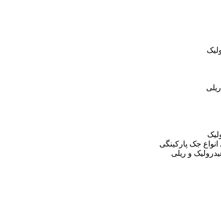
لیک
یلی
لیک
نواع جک پارکینگی
درولیک و ریلی