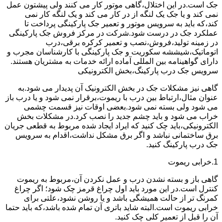
جک است.در این اختلال،گاهی موتور کار می کنند ولی پیشتون عمل
نمی کند و یا جک یک لنگه از در کار می کند و یک لنگه کار نمی
کند،که باید به سرویس موتور و تعمیر جک پارکینگی پرداخت تا
عملکرد جک در درست شود.شرکت در مرکز فروش جک پارکینگی
در زمینه تولید،فروش،نصب و تعمیر کرکره برقی،درب
اتوماتیک،شیششه سکوریت و جک پارکینگی با کارشناسان مجرب و
دارای گواهینامه بین المللی آماده ارائه خدمات به مشتریان هستند.
سرویس جک درب پارکینگ،بخش الکترونیکی
گاهی نیز مشکلات جک در بخش الکترونیک آن پدیدار می شود.به
عنوان مثال،ارتباط بین درب با ریموت،برقرار نمی شود و یا درب باز
می شود ولی بسته نمی شود.بعضی اوقات نیز قسمت چشمی
خراب می شود و باید چشم جدید را نصب کرد.در مشکلات بخش
الکترونیکی،باید چک کنید که ایراد ایجاد شده مربوط به قطعی جریان
برق ساختمانی نباشد و اگر برق مشکل نداشت،اقدام به سرویس
جک درب پارکینگ کنید.
1.خرابی ریموت
گاهی باز و بسته نشدن درب و عمل نکردن آن،مربوط به ریموت
کنترل است.در این مورد باید اول چراغ قرمز چک شود؛ اگر چراغ
کمرنگ تر از حالت همیشگی باشد و یا روشن نشود،علتی برای
خرابی ریموت است.البته شاید باتری آن تمام شده باشد،که باید حتما
آن را قبل از تعمیر کلی چک کنید.