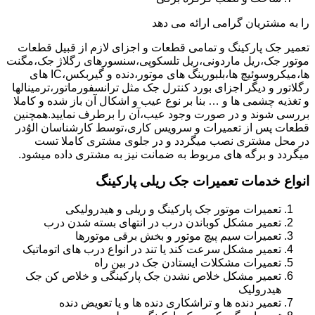
را به مشتریان گرامی ارائه می دهد
تعمیر جک پارکینگ و تمامی قطعات و اجزای لازم از قبیل قطعات
موتور جک،ریل ماردونی،ریل تلسکوپی،سنسورهای رگلاژ جک،مگنت
ها،میکروسوئیچ ها،بلبورینگ های موتور،دنده و گیربکس،IC های
رگلاتور و دیگر اجزای بورد کنترل جک مثل ترانسفورماتور،ترمینالها
و تغذیه چشمی ها و … بنا بر نوع عیب و اشکال آن باز شده و کاملا
بررسی شوند و در صورت وجود عیب،آن را برطرف نمایید.همچنین
قطعات پس از تعمیرات و سرویس کاری،توسط کارشناسان الوُدر
در محل مشتری نصب میگردد و در جلوی مشتری کاملا تست
میگردد و برگه های مربوط به ضمانت نیز به مشتری داده میشود.
انواع خدمات تعمیرات جک ریلی پارکینگ
تعمیرات موتور جک پارکینگ و ریلی و هیدرولیکی
تعمیر مشکل کوباندن درب در انتهای بسته شدن درب
تعمیرات سیم پیچ موتور و بخش برقی موتورها
تعمیر مشکل سرعت کند یا تند در انواع درب های اتوماتیک
تعمیرات مشکلات ایستادن جک در بین راه
تعمیر مشکل خلاص نشدن جک پارکینگی و خلاص کن جک
هیدرولیک
تعمیر دنده ها و تراشکاری دنده ها و یا تعویض دنده