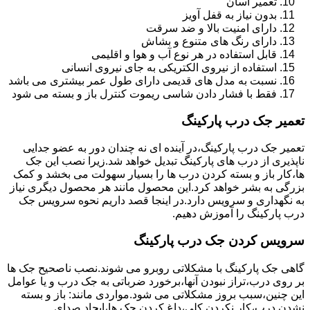
تعمیر آسان
بدون نیاز به قفل آویز
دارای امنیت بالا و ضد سرقت
دارای رنگ های متنوع و بشاش
قابل استفاده در هر نوع آب و هوا و اقلیمی
استفاده از نیروی الکتریکی به جای نیروی انسانی
نسبت به مدل های قدیمی دارای طول عمر بیشتری می باشد
فقط با فشار دادن شاسی ریموت کنترل باز و بسته می شود
تعمیر جک درب پارکینگ
تعمیر جک درب پارکینگ،در آینده ای نه چندان دور به عضو جدایی
ناپذیری از درب های پارکینگ تبدیل خواهد شد.زیرا نصب این جک
ها،کار باز و بسته کردن درب ها را بسیار سهولت می بخشد و کمک
بزرگی به بشر خواهد کرد.این محصول مانند هر محصول دیگری نیاز
به نگهداری و سرویس دارد.در اینجا قصد داریم نحوه سرویس جک
درب پارکینگ را آموزش دهیم.
سرویس کردن جک درب پارکینگ
گاهی جک پارکینگ با مشکلاتی روبرو می شوند.نصب ناصحیح جک ها
بر روی درب،تراز نبودن آنها،برخورد ضرباتی به جک درب و یا عوامل
این چنین،سبب بروز مشکلاتی می شود.مواردی مانند: باز و بسته
نشدن درب،کار نکردن کلی،داغ کردن جک ها،ایجاد صدای