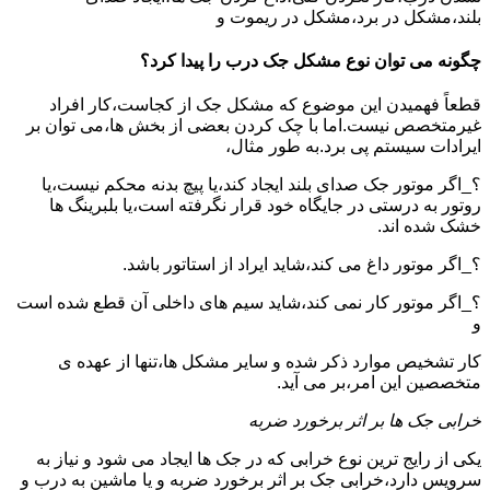
بلند،مشکل در برد،مشکل در ریموت و
چگونه می توان نوع مشکل جک درب را پیدا کرد؟
قطعاً فهمیدن این موضوع که مشکل جک از کجاست،کار افراد
غیرمتخصص نیست.اما با چک کردن بعضی از بخش ها،می توان بر
ایرادات سیستم پی برد.به طور مثال،
؟_اگر موتور جک صدای بلند ایجاد کند،یا پیچ بدنه محکم نیست،یا
روتور به درستی در جایگاه خود قرار نگرفته است،یا بلبرینگ ها
خشک شده اند.
؟_اگر موتور داغ می کند،شاید ایراد از استاتور باشد.
؟_اگر موتور کار نمی کند،شاید سیم های داخلی آن قطع شده است
و
کار تشخیص موارد ذکر شده و سایر مشکل ها،تنها از عهده ی
متخصصین این امر،بر می آید.
خرابی جک ها بر اثر برخورد ضربه
یکی از رایج ترین نوع خرابی که در جک ها ایجاد می شود و نیاز به
سرویس دارد،خرابی جک بر اثر برخورد ضربه و یا ماشین به درب و