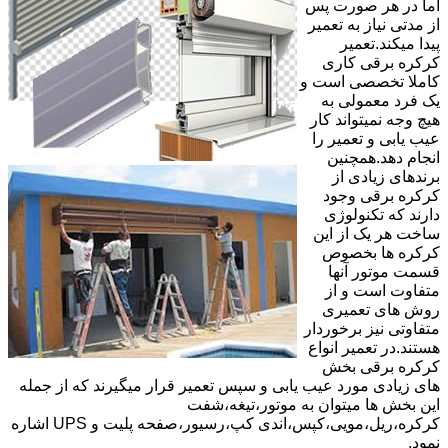
اما در هر صورت پس
از مدتی نیاز به تعمیر
پیدا میکند.تعمیر
کرکره برقی کاری
کاملا تخصصی است و
یک فرد معمولی به
هیچ وجه نمیتواند کار
عیب یابی و تعمیر را
انجام دهد.همچنین
برندهای زیادی از
کرکره برقی وجود
دارند که تکنولوژی
ساخت هر یک از این
کرکره ها بخصوص
قسمت موتور آنها
متفاوت است و از
روش های تعمیری
متفاوتی نیز برخوردار
هستند.در تعمیر انواع
کرکره برقی بخش
های زیادی مورد عیب یابی و سپس تعمیر قرار میگیرند که از جمله
این بخش ها میتوان به موتور،تیغه،شفت
کرکره،ریل،مویی،کپس،اندی کپ،رسیور،صفحه پلیت و UPS اشاره
نمود.