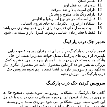
تعمیر آسان
بدون نیاز به قفل آویز
دارای امنیت بالا و ضد سرقت
دارای رنگ های متنوع و بشاش
قابل استفاده در هر نوع آب و هوا و اقلیمی
استفاده از نیروی الکتریکی به جای نیروی انسانی
نسبت به مدل های قدیمی دارای طول عمر بیشتری می باشد
فقط با فشار دادن شاسی ریموت کنترل باز و بسته می شود
تعمیر جک درب پارکینگ
تعمیر جک درب پارکینگ،در آینده ای نه چندان دور به عضو جدایی
ناپذیری از درب های پارکینگ تبدیل خواهد شد.زیرا نصب این جک
ها،کار باز و بسته کردن درب ها را بسیار سهولت می بخشد و کمک
بزرگی به بشر خواهد کرد.این محصول مانند هر محصول دیگری نیاز
به نگهداری و سرویس دارد.در اینجا قصد داریم نحوه سرویس جک
درب پارکینگ را آموزش دهیم.
سرویس کردن جک درب پارکینگ
گاهی جک پارکینگ با مشکلاتی روبرو می شوند.نصب ناصحیح جک ها
بر روی درب،تراز نبودن آنها،برخورد ضرباتی به جک درب و یا عوامل
این چنین،سبب بروز مشکلاتی می شود.مواردی مانند: باز و بسته
نشدن درب،کار نکردن کلی،داغ کردن جک ها،ایجاد صدای