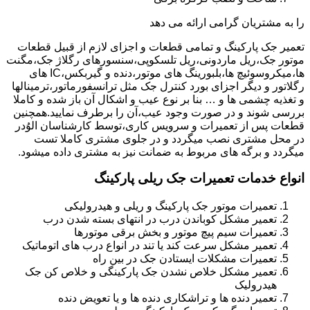
را به مشتریان گرامی ارائه می دهد
تعمیر جک پارکینگ و تمامی قطعات و اجزای لازم از قبیل قطعات
موتور جک،ریل ماردونی،ریل تلسکوپی،سنسورهای رگلاژ جک،مگنت
ها،میکروسوئیچ ها،بلبورینگ های موتور،دنده و گیربکس،IC های
رگلاتور و دیگر اجزای بورد کنترل جک مثل ترانسفورماتور،ترمینالها
و تغذیه چشمی ها و … بنا بر نوع عیب و اشکال آن باز شده و کاملا
بررسی شوند و در صورت وجود عیب،آن را برطرف نمایید.همچنین
قطعات پس از تعمیرات و سرویس کاری،توسط کارشناسان الوُدر
در محل مشتری نصب میگردد و در جلوی مشتری کاملا تست
میگردد و برگه های مربوط به ضمانت نیز به مشتری داده میشود.
انواع خدمات تعمیرات جک ریلی پارکینگ
تعمیرات موتور جک پارکینگ و ریلی و هیدرولیکی
تعمیر مشکل کوباندن درب در انتهای بسته شدن درب
تعمیرات سیم پیچ موتور و بخش برقی موتورها
تعمیر مشکل سرعت کند یا تند در انواع درب های اتوماتیک
تعمیرات مشکلات ایستادن جک در بین راه
تعمیر مشکل خلاص نشدن جک پارکینگی و خلاص کن جک
هیدرولیک
تعمیر دنده ها و تراشکاری دنده ها و یا تعویض دنده