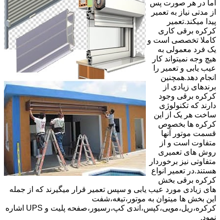
اما در هر صورت پس
از مدتی نیاز به تعمیر
پیدا میکند.تعمیر
کرکره برقی کاری
کاملا تخصصی است و
یک فرد معمولی به
هیچ وجه نمیتواند کار
عیب یابی و تعمیر را
انجام دهد.همچنین
برندهای زیادی از
کرکره برقی وجود
دارند که تکنولوژی
ساخت هر یک از این
کرکره ها بخصوص
قسمت موتور آنها
متفاوت است و از
روش های تعمیری
متفاوتی نیز برخوردار
هستند.در تعمیر انواع
کرکره برقی بخش
های زیادی مورد عیب یابی و سپس تعمیر قرار میگیرند که از جمله
این بخش ها میتوان به موتور،تیغه،شفت
کرکره،ریل،مویی،کپس،اندی کپ،رسیور،صفحه پلیت و UPS اشاره
نمود.