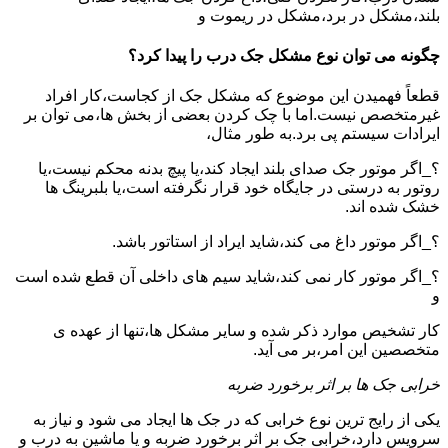
بلند،مشکل در برد،مشکل در ریموت و
چگونه می توان نوع مشکل جک درب را پیدا کرد؟
قطعاً فهمیدن این موضوع که مشکل جک از کجاست،کار افراد
غیرمتخصص نیست.اما با چک کردن بعضی از بخش ها،می توان بر
ایرادات سیستم پی برد.به طور مثال،
؟_اگر موتور جک صدای بلند ایجاد کند،یا پیچ بدنه محکم نیست،یا
روتور به درستی در جایگاه خود قرار نگرفته است،یا بلبرینگ ها
خشک شده اند.
؟_اگر موتور داغ می کند،شاید ایراد از استاتور باشد.
؟_اگر موتور کار نمی کند،شاید سیم های داخلی آن قطع شده است
و
کار تشخیص موارد ذکر شده و سایر مشکل ها،تنها از عهده ی
متخصصین این امر،بر می آید.
خرابی جک ها بر اثر برخورد ضربه
یکی از رایج ترین نوع خرابی که در جک ها ایجاد می شود و نیاز به
سرویس دارد،خرابی جک بر اثر برخورد ضربه و یا ماشین به درب و