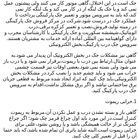
جک است.در این اختلال،گاهی موتور کار می کنند ولی پیشتون عمل
نمی کند و یا جک یک لنگه از در کار می کند و یک لنگه کار نمی
کند،که باید به سرویس موتور و تعمیر جک پارکینگی پرداخت تا
عملکرد جک در درست شود.شرکت در مرکز فروش جک پارکینگی
در زمینه تولید،فروش،نصب و تعمیر کرکره برقی،درب
اتوماتیک،شیششه سکوریت و جک پارکینگی با کارشناسان مجرب و
دارای گواهینامه بین المللی آماده ارائه خدمات به مشتریان هستند.
سرویس جک درب پارکینگ،بخش الکترونیکی
گاهی نیز مشکلات جک در بخش الکترونیک آن پدیدار می شود.به
عنوان مثال،ارتباط بین درب با ریموت،برقرار نمی شود و یا درب باز
می شود ولی بسته نمی شود.بعضی اوقات نیز قسمت چشمی
خراب می شود و باید چشم جدید را نصب کرد.در مشکلات بخش
الکترونیکی،باید چک کنید که ایراد ایجاد شده مربوط به قطعی جریان
برق ساختمانی نباشد و اگر برق مشکل نداشت،اقدام به سرویس
جک درب پارکینگ کنید.
1.خرابی ریموت
گاهی باز و بسته نشدن درب و عمل نکردن آن،مربوط به ریموت
کنترل است.در این مورد باید اول چراغ قرمز چک شود؛ اگر چراغ
کمرنگ تر از حالت همیشگی باشد و یا روشن نشود،علتی برای
خرابی ریموت است.البته شاید باتری آن تمام شده باشد،که باید حتما
آن را قبل از تعمیر کلی چک کنید.