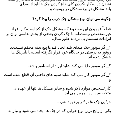
نشدن درب،کار نکردن کلی،داغ کردن جک ها،ایجاد صدای
بلند،مشکل در برد،مشکل در ریموت و
چگونه می توان نوع مشکل جک درب را پیدا کرد؟
قطعاً فهمیدن این موضوع که مشکل جک از کجاست،کار افراد
غیرمتخصص نیست.اما با چک کردن بعضی از بخش ها،می توان بر
ایرادات سیستم پی برد.به طور مثال،
؟_اگر موتور جک صدای بلند ایجاد کند،یا پیچ بدنه محکم نیست،یا
روتور به درستی در جایگاه خود قرار نگرفته است،یا بلبرینگ ها
خشک شده اند.
؟_اگر موتور داغ می کند،شاید ایراد از استاتور باشد.
؟_اگر موتور کار نمی کند،شاید سیم های داخلی آن قطع شده است
و
کار تشخیص موارد ذکر شده و سایر مشکل ها،تنها از عهده ی
متخصصین این امر،بر می آید.
خرابی جک ها بر اثر برخورد ضربه
یکی از رایج ترین نوع خرابی که در جک ها ایجاد می شود و نیاز به