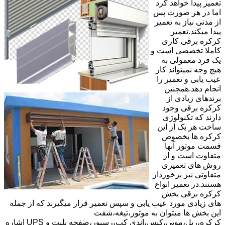
تعمیر پیدا خواهد کرد
اما در هر صورت پس
از مدتی نیاز به تعمیر
پیدا میکند.تعمیر
کرکره برقی کاری
کاملا تخصصی است و
یک فرد معمولی به
هیچ وجه نمیتواند کار
عیب یابی و تعمیر را
انجام دهد.همچنین
برندهای زیادی از
کرکره برقی وجود
دارند که تکنولوژی
ساخت هر یک از این
کرکره ها بخصوص
قسمت موتور آنها
متفاوت است و از
روش های تعمیری
متفاوتی نیز برخوردار
هستند.در تعمیر انواع
کرکره برقی بخش
های زیادی مورد عیب یابی و سپس تعمیر قرار میگیرند که از جمله
این بخش ها میتوان به موتور،تیغه،شفت
کرکره،ریل،مویی،کپس،اندی کپ،رسیور،صفحه پلیت و UPS اشاره