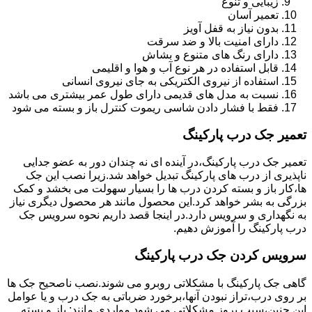
زیبایی و تنوع
تعمیر آسان
بدون نیاز به قفل آویز
دارای امنیت بالا و ضد سرقت
دارای رنگ های متنوع و بشاش
قابل استفاده در هر نوع آب و هوا و اقلیمی
استفاده از نیروی الکتریکی به جای نیروی انسانی
نسبت به مدل های قدیمی دارای طول عمر بیشتری می باشد
فقط با فشار دادن شاسی ریموت کنترل باز و بسته می شود
تعمیر جک درب پارکینگ
تعمیر جک درب پارکینگ،در آینده ای نه چندان دور به عضو جدایی
ناپذیری از درب های پارکینگ تبدیل خواهد شد.زیرا نصب این جک
ها،کار باز و بسته کردن درب ها را بسیار سهولت می بخشد و کمک
بزرگی به بشر خواهد کرد.این محصول مانند هر محصول دیگری نیاز
به نگهداری و سرویس دارد.در اینجا قصد داریم نحوه سرویس جک
درب پارکینگ را آموزش دهیم.
سرویس کردن جک درب پارکینگ
گاهی جک پارکینگ با مشکلاتی روبرو می شوند.نصب ناصحیح جک ها
بر روی درب،تراز نبودن آنها،برخورد ضرباتی به جک درب و یا عوامل
این چنین،سبب بروز مشکلاتی می شود.مواردی مانند: باز و بسته