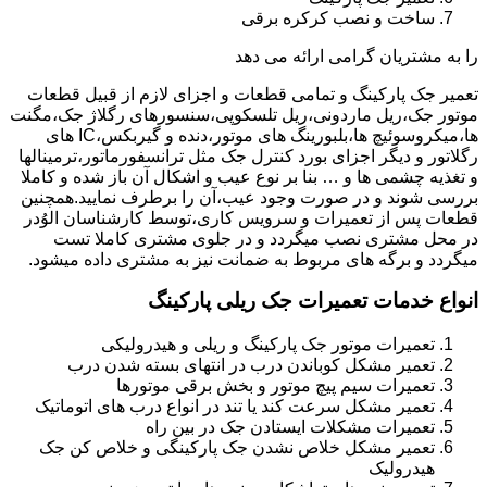
ساخت و نصب کرکره برقی
را به مشتریان گرامی ارائه می دهد
تعمیر جک پارکینگ و تمامی قطعات و اجزای لازم از قبیل قطعات
موتور جک،ریل ماردونی،ریل تلسکوپی،سنسورهای رگلاژ جک،مگنت
ها،میکروسوئیچ ها،بلبورینگ های موتور،دنده و گیربکس،IC های
رگلاتور و دیگر اجزای بورد کنترل جک مثل ترانسفورماتور،ترمینالها
و تغذیه چشمی ها و … بنا بر نوع عیب و اشکال آن باز شده و کاملا
بررسی شوند و در صورت وجود عیب،آن را برطرف نمایید.همچنین
قطعات پس از تعمیرات و سرویس کاری،توسط کارشناسان الوُدر
در محل مشتری نصب میگردد و در جلوی مشتری کاملا تست
میگردد و برگه های مربوط به ضمانت نیز به مشتری داده میشود.
انواع خدمات تعمیرات جک ریلی پارکینگ
تعمیرات موتور جک پارکینگ و ریلی و هیدرولیکی
تعمیر مشکل کوباندن درب در انتهای بسته شدن درب
تعمیرات سیم پیچ موتور و بخش برقی موتورها
تعمیر مشکل سرعت کند یا تند در انواع درب های اتوماتیک
تعمیرات مشکلات ایستادن جک در بین راه
تعمیر مشکل خلاص نشدن جک پارکینگی و خلاص کن جک
هیدرولیک