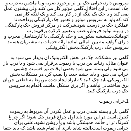
سرویس دارد،خرابی جک بر اثر برخورد ضربه و یا ماشین به درب و
جک است.در این اختلال،گاهی موتور کار می کنند ولی پیشتون عمل
نمی کند و یا جک یک لنگه از در کار می کند و یک لنگه کار نمی
کند،که باید به سرویس موتور و تعمیر جک پارکینگی پرداخت تا
عملکرد جک در درست شود.شرکت در مرکز فروش جک پارکینگی
در زمینه تولید،فروش،نصب و تعمیر کرکره برقی،درب
اتوماتیک،شیششه سکوریت و جک پارکینگی با کارشناسان مجرب و
دارای گواهینامه بین المللی آماده ارائه خدمات به مشتریان هستند.
سرویس جک درب پارکینگ،بخش الکترونیکی
گاهی نیز مشکلات جک در بخش الکترونیک آن پدیدار می شود.به
عنوان مثال،ارتباط بین درب با ریموت،برقرار نمی شود و یا درب باز
می شود ولی بسته نمی شود.بعضی اوقات نیز قسمت چشمی
خراب می شود و باید چشم جدید را نصب کرد.در مشکلات بخش
الکترونیکی،باید چک کنید که ایراد ایجاد شده مربوط به قطعی جریان
برق ساختمانی نباشد و اگر برق مشکل نداشت،اقدام به سرویس
جک درب پارکینگ کنید.
1.خرابی ریموت
گاهی باز و بسته نشدن درب و عمل نکردن آن،مربوط به ریموت
کنترل است.در این مورد باید اول چراغ قرمز چک شود؛ اگر چراغ
کمرنگ تر از حالت همیشگی باشد و یا روشن نشود،علتی برای
خرابی ریموت است.البته شاید باتری آن تمام شده باشد،که باید حتما