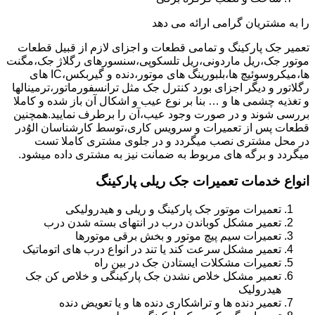
را به مشتریان گرامی ارائه می دهد
تعمیر جک پارکینگ و تمامی قطعات و اجزای لازم از قبیل قطعات
موتور جک،ریل ماردونی،ریل تلسکوپی،سنسورهای رگلاژ جک،مگنت
ها،میکروسوئیچ ها،بلبورینگ های موتور،دنده و گیربکس،IC های
رگلاتور و دیگر اجزای بورد کنترل جک مثل ترانسفورماتور،ترمینالها
و تغذیه چشمی ها و … بنا بر نوع عیب و اشکال آن باز شده و کاملا
بررسی شوند و در صورت وجود عیب،آن را برطرف نمایید.همچنین
قطعات پس از تعمیرات و سرویس کاری،توسط کارشناسان الوُدر
در محل مشتری نصب میگردد و در جلوی مشتری کاملا تست
میگردد و برگه های مربوط به ضمانت نیز به مشتری داده میشود.
انواع خدمات تعمیرات جک ریلی پارکینگ
تعمیرات موتور جک پارکینگ و ریلی و هیدرولیکی
تعمیر مشکل کوباندن درب در انتهای بسته شدن درب
تعمیرات سیم پیچ موتور و بخش برقی موتورها
تعمیر مشکل سرعت کند یا تند در انواع درب های اتوماتیک
تعمیرات مشکلات ایستادن جک در بین راه
تعمیر مشکل خلاص نشدن جک پارکینگی و خلاص کن جک
هیدرولیک
تعمیر دنده ها و تراشکاری دنده ها و یا تعویض دنده