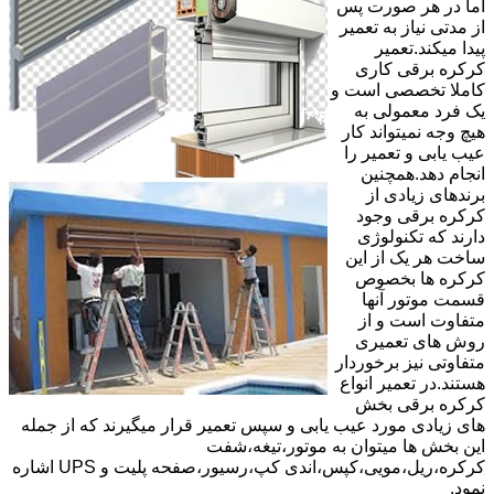
اما در هر صورت پس
از مدتی نیاز به تعمیر
پیدا میکند.تعمیر
کرکره برقی کاری
کاملا تخصصی است و
یک فرد معمولی به
هیچ وجه نمیتواند کار
عیب یابی و تعمیر را
انجام دهد.همچنین
برندهای زیادی از
کرکره برقی وجود
دارند که تکنولوژی
ساخت هر یک از این
کرکره ها بخصوص
قسمت موتور آنها
متفاوت است و از
روش های تعمیری
متفاوتی نیز برخوردار
هستند.در تعمیر انواع
کرکره برقی بخش
های زیادی مورد عیب یابی و سپس تعمیر قرار میگیرند که از جمله
این بخش ها میتوان به موتور،تیغه،شفت
کرکره،ریل،مویی،کپس،اندی کپ،رسیور،صفحه پلیت و UPS اشاره
نمود.