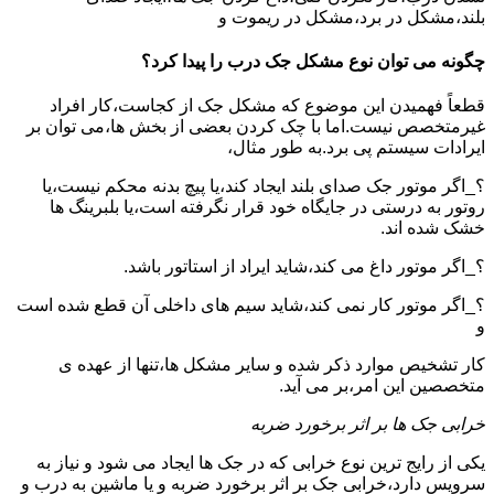
بلند،مشکل در برد،مشکل در ریموت و
چگونه می توان نوع مشکل جک درب را پیدا کرد؟
قطعاً فهمیدن این موضوع که مشکل جک از کجاست،کار افراد
غیرمتخصص نیست.اما با چک کردن بعضی از بخش ها،می توان بر
ایرادات سیستم پی برد.به طور مثال،
؟_اگر موتور جک صدای بلند ایجاد کند،یا پیچ بدنه محکم نیست،یا
روتور به درستی در جایگاه خود قرار نگرفته است،یا بلبرینگ ها
خشک شده اند.
؟_اگر موتور داغ می کند،شاید ایراد از استاتور باشد.
؟_اگر موتور کار نمی کند،شاید سیم های داخلی آن قطع شده است
و
کار تشخیص موارد ذکر شده و سایر مشکل ها،تنها از عهده ی
متخصصین این امر،بر می آید.
خرابی جک ها بر اثر برخورد ضربه
یکی از رایج ترین نوع خرابی که در جک ها ایجاد می شود و نیاز به
سرویس دارد،خرابی جک بر اثر برخورد ضربه و یا ماشین به درب و