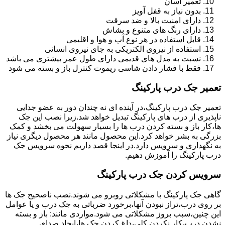
تعمیر آسان
بدون نیاز به قفل آویز
دارای امنیت بالا و ضد سرقت
دارای رنگ های متنوع و بشاش
قابل استفاده در هر نوع آب و هوا و اقلیمی
استفاده از نیروی الکتریکی به جای نیروی انسانی
نسبت به مدل های قدیمی دارای طول عمر بیشتری می باشد
فقط با فشار دادن شاسی ریموت کنترل باز و بسته می شود
تعمیر جک درب پارکینگ
تعمیر جک درب پارکینگ،در آینده ای نه چندان دور به عضو جدایی
ناپذیری از درب های پارکینگ تبدیل خواهد شد.زیرا نصب این جک
ها،کار باز و بسته کردن درب ها را بسیار سهولت می بخشد و کمک
بزرگی به بشر خواهد کرد.این محصول مانند هر محصول دیگری نیاز
به نگهداری و سرویس دارد.در اینجا قصد داریم نحوه سرویس جک
درب پارکینگ را آموزش دهیم.
سرویس کردن جک درب پارکینگ
گاهی جک پارکینگ با مشکلاتی روبرو می شوند.نصب ناصحیح جک ها
بر روی درب،تراز نبودن آنها،برخورد ضرباتی به جک درب و یا عوامل
این چنین،سبب بروز مشکلاتی می شود.مواردی مانند: باز و بسته
نشدن درب،کار نکردن کلی،داغ کردن جک ها،ایجاد صدای