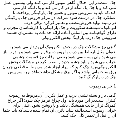
جک است.در این اختلال،گاهی موتور کار می کنند ولی پیشتون عمل
نمی کند و یا جک یک لنگه از در کار می کند و یک لنگه کار نمی
کند،که باید به سرویس موتور و تعمیر جک پارکینگی پرداخت تا
عملکرد جک در درست شود.شرکت در مرکز فروش جک پارکینگی
در زمینه تولید،فروش،نصب و تعمیر کرکره برقی،درب
اتوماتیک،شیششه سکوریت و جک پارکینگی با کارشناسان مجرب و
دارای گواهینامه بین المللی آماده ارائه خدمات به مشتریان هستند.
سرویس جک درب پارکینگ،بخش الکترونیکی
گاهی نیز مشکلات جک در بخش الکترونیک آن پدیدار می شود.به
عنوان مثال،ارتباط بین درب با ریموت،برقرار نمی شود و یا درب باز
می شود ولی بسته نمی شود.بعضی اوقات نیز قسمت چشمی
خراب می شود و باید چشم جدید را نصب کرد.در مشکلات بخش
الکترونیکی،باید چک کنید که ایراد ایجاد شده مربوط به قطعی جریان
برق ساختمانی نباشد و اگر برق مشکل نداشت،اقدام به سرویس
جک درب پارکینگ کنید.
1.خرابی ریموت
گاهی باز و بسته نشدن درب و عمل نکردن آن،مربوط به ریموت
کنترل است.در این مورد باید اول چراغ قرمز چک شود؛ اگر چراغ
کمرنگ تر از حالت همیشگی باشد و یا روشن نشود،علتی برای
خرابی ریموت است.البته شاید باتری آن تمام شده باشد،که باید حتما
آن را قبل از تعمیر کلی چک کنید.