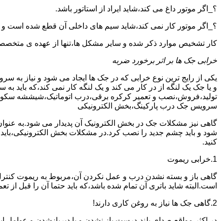
؟_اگر موتور داغ می کند،شاید ایراد از استاتور باشد.
؟_اگر موتور کار نمی کند،شاید سیم های داخلی آن قطع شده است و
کار تشخیص موارد ذکر شده و سایر مشکل ها،تنها از عهده ی متخصصین
خرابی جک ها بر اثر برخورد ضربه
یکی از رایج ترین نوع خرابی که در جک ها ایجاد می شود و نیاز به س
و یا جک یک لنگه از در کار می کند و یک لنگه کار نمی کند،که بای
تولید،فروش،نصب و تعمیر کرکره برقی،درب اتوماتیک،شیششه سکوریت و
سرویس جک درب پارکینگ،بخش الکترونیکی
گاهی نیز مشکلات جک در بخش الکترونیک آن پدیدار می شود.به عنوا
شود و باید چشم جدید را نصب کرد.در مشکلات بخش الکترونیکی،باید
کنید.
1.خرابی ریموت
گاهی باز و بسته نشدن درب و عمل نکردن آن،مربوط به ریموت کنترل
است.البته شاید باتری آن تمام شده باشد،که باید حتما آن را قبل از تع
2.گاهی جک ها نیاز به روغن کاری دارند!
در اکثر مواقع،صدای بلند،درست باز نشدن و یا دیربازشدن و عوامل ای