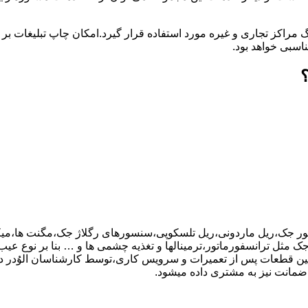
گ مراکز تجاری و غیره مورد استفاده قرار گیرد.امکان چاپ تبلیغات ب
ناسبی خواهد بود.
تور جک،ریل ماردونی،ریل تلسکوپی،سنسورهای رگلاژ جک،مگنت ها،میکر
ر اجزای بورد کنترل جک مثل ترانسفورماتور،ترمینالها و تغذیه چشمی ها و … بنا بر نو
نین قطعات پس از تعمیرات و سرویس کاری،توسط کارشناسان الوُدر
ضمانت نیز به مشتری داده میشود.