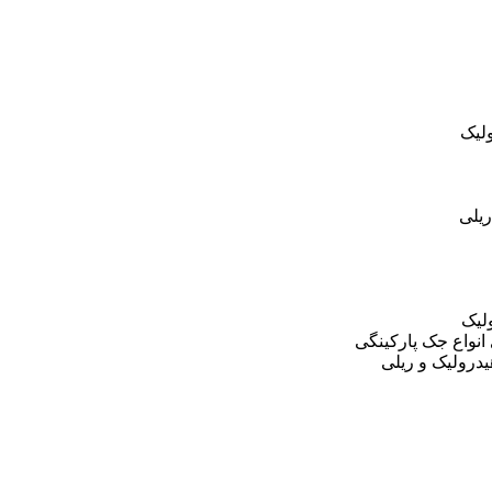
لیک
یلی
لیک
نواع جک پارکینگی
درولیک و ریلی