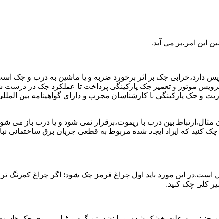
 این امر،بر می آید.
رویس دارد،خرابی جک بر اثر برخورد ضربه و یا ماشین به درب و جک اس
د به سرویس موتور و تعمیر جک پارکینگی پرداخت تا عملکرد جک در در
 جک پارکینگی با کارشناسان مجرب و دارای گواهینامه بین المللی آ
ن مثال،ارتباط بین درب با ریموت،برقرار نمی شود و یا درب باز م
 چک کنید که ایراد ایجاد شده مربوط به قطعی جریان برق ساختمانی 
 است.در این مورد باید اول چراغ قرمز چک شود؛ اگر چراغ کمرنگ تر
میر کلی چک کنید.
ن چنینی،به علت خشک شدن و یا نشستن گرد و غبار و روی جک هاست؛ که 