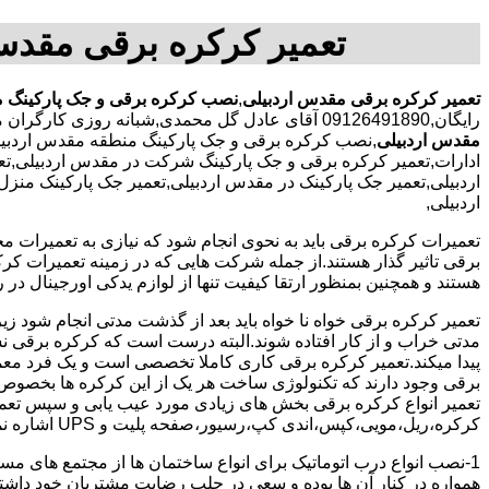
تعمیر کرکره برقی مقدس
تعمیر کرکره برقی مقدس اردبیلی
,
نصب کرکره برقی و جک پارکینگ م
رایگان,09126491890 آقای عادل گل محمدی,شبانه روزی کارگران مجرب,تعمیر کرکره برقی محدوده مقدس اردبیلی,
مقدس اردبیلی
,نصب کرکره برقی و جک پارکینگ منطقه مقدس اردبیل
ادارات,تعمیر کرکره برقی و جک پارکینگ شرکت در مقدس اردبیلی,تعمی
اردبیلی,تعمیر جک پارکینک در مقدس اردبیلی,تعمیر جک پارکینک منز
اردبیلی,
تعمیرات کرکره برقی باید به نحوی انجام شود که نیازی به تعمیرات م
برقی تاثیر گذار هستند.از جمله شرکت هایی که در زمینه تعمیرات کرکر
هستند و همچنین بمنظور ارتقا کیفیت تنها از لوازم یدکی اورجینال در ر
تعمیر کرکره برقی خواه نا خواه باید بعد از گذشت مدتی انجام شود
مدتی خراب و از کار افتاده شوند.البته درست است که کرکره برقی نسبت
پیدا میکند.تعمیر کرکره برقی کاری کاملا تخصصی است و یک فرد معمولی
برقی وجود دارند که تکنولوژی ساخت هر یک از این کرکره ها بخصوص 
تعمیر انواع کرکره برقی بخش های زیادی مورد عیب یابی و سپس تعمیر
کرکره،ریل،مویی،کپس،اندی کپ،رسیور،صفحه پلیت و UPS اشاره نمود.
1-نصب انواع درب اتوماتیک برای انواع ساختمان ها از مجتمع های مسک
همواره در کنار آن ها بوده و سعی در جلب رضایت مشتریان خود داش