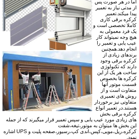
اما در هر صورت پس
از مدتی نیاز به تعمیر
پیدا میکند.تعمیر
کرکره برقی کاری
کاملا تخصصی است و
یک فرد معمولی به
هیچ وجه نمیتواند کار
عیب یابی و تعمیر را
انجام دهد.همچنین
برندهای زیادی از
کرکره برقی وجود
دارند که تکنولوژی
ساخت هر یک از این
کرکره ها بخصوص
قسمت موتور آنها
متفاوت است و از
روش های تعمیری
متفاوتی نیز برخوردار
هستند.در تعمیر انواع
کرکره برقی بخش
های زیادی مورد عیب یابی و سپس تعمیر قرار میگیرند که از جمله
این بخش ها میتوان به موتور،تیغه،شفت
کرکره،ریل،مویی،کپس،اندی کپ،رسیور،صفحه پلیت و UPS اشاره
نمود.