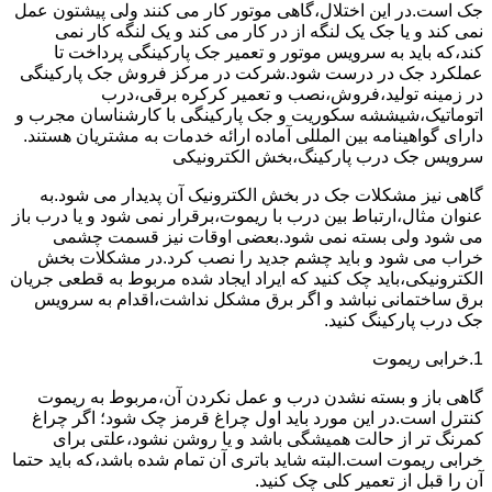
جک است.در این اختلال،گاهی موتور کار می کنند ولی پیشتون عمل
نمی کند و یا جک یک لنگه از در کار می کند و یک لنگه کار نمی
کند،که باید به سرویس موتور و تعمیر جک پارکینگی پرداخت تا
عملکرد جک در درست شود.شرکت در مرکز فروش جک پارکینگی
در زمینه تولید،فروش،نصب و تعمیر کرکره برقی،درب
اتوماتیک،شیششه سکوریت و جک پارکینگی با کارشناسان مجرب و
دارای گواهینامه بین المللی آماده ارائه خدمات به مشتریان هستند.
سرویس جک درب پارکینگ،بخش الکترونیکی
گاهی نیز مشکلات جک در بخش الکترونیک آن پدیدار می شود.به
عنوان مثال،ارتباط بین درب با ریموت،برقرار نمی شود و یا درب باز
می شود ولی بسته نمی شود.بعضی اوقات نیز قسمت چشمی
خراب می شود و باید چشم جدید را نصب کرد.در مشکلات بخش
الکترونیکی،باید چک کنید که ایراد ایجاد شده مربوط به قطعی جریان
برق ساختمانی نباشد و اگر برق مشکل نداشت،اقدام به سرویس
جک درب پارکینگ کنید.
1.خرابی ریموت
گاهی باز و بسته نشدن درب و عمل نکردن آن،مربوط به ریموت
کنترل است.در این مورد باید اول چراغ قرمز چک شود؛ اگر چراغ
کمرنگ تر از حالت همیشگی باشد و یا روشن نشود،علتی برای
خرابی ریموت است.البته شاید باتری آن تمام شده باشد،که باید حتما
آن را قبل از تعمیر کلی چک کنید.