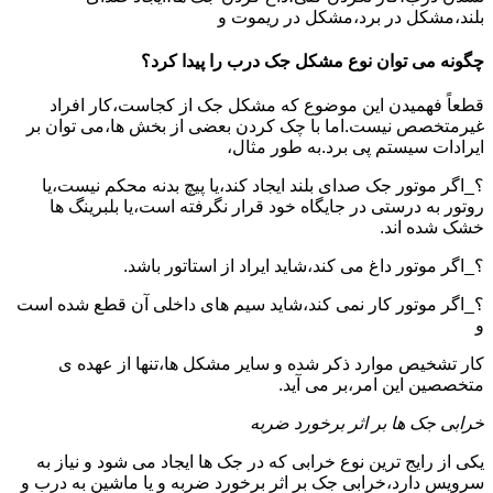
بلند،مشکل در برد،مشکل در ریموت و
چگونه می توان نوع مشکل جک درب را پیدا کرد؟
قطعاً فهمیدن این موضوع که مشکل جک از کجاست،کار افراد
غیرمتخصص نیست.اما با چک کردن بعضی از بخش ها،می توان بر
ایرادات سیستم پی برد.به طور مثال،
؟_اگر موتور جک صدای بلند ایجاد کند،یا پیچ بدنه محکم نیست،یا
روتور به درستی در جایگاه خود قرار نگرفته است،یا بلبرینگ ها
خشک شده اند.
؟_اگر موتور داغ می کند،شاید ایراد از استاتور باشد.
؟_اگر موتور کار نمی کند،شاید سیم های داخلی آن قطع شده است
و
کار تشخیص موارد ذکر شده و سایر مشکل ها،تنها از عهده ی
متخصصین این امر،بر می آید.
خرابی جک ها بر اثر برخورد ضربه
یکی از رایج ترین نوع خرابی که در جک ها ایجاد می شود و نیاز به
سرویس دارد،خرابی جک بر اثر برخورد ضربه و یا ماشین به درب و