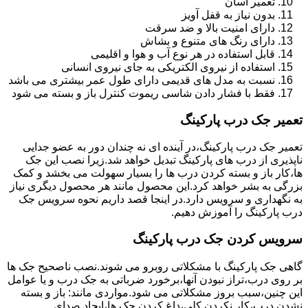
تعمیر آسان
بدون نیاز به قفل آویز
دارای امنیت بالا و ضد سرقت
دارای رنگ های متنوع و بشاش
قابل استفاده در هر نوع آب و هوا و اقلیمی
استفاده از نیروی الکتریکی به جای نیروی انسانی
نسبت به مدل های قدیمی دارای طول عمر بیشتری می باشد
فقط با فشار دادن شاسی ریموت کنترل باز و بسته می شود
تعمیر جک درب پارکینگ
تعمیر جک درب پارکینگ،در آینده ای نه چندان دور به عضو جدایی
ناپذیری از درب های پارکینگ تبدیل خواهد شد.زیرا نصب این جک
ها،کار باز و بسته کردن درب ها را بسیار سهولت می بخشد و کمک
بزرگی به بشر خواهد کرد.این محصول مانند هر محصول دیگری نیاز
به نگهداری و سرویس دارد.در اینجا قصد داریم نحوه سرویس جک
درب پارکینگ را آموزش دهیم.
سرویس کردن جک درب پارکینگ
گاهی جک پارکینگ با مشکلاتی روبرو می شوند.نصب ناصحیح جک ها
بر روی درب،تراز نبودن آنها،برخورد ضرباتی به جک درب و یا عوامل
این چنین،سبب بروز مشکلاتی می شود.مواردی مانند: باز و بسته
نشدن درب،کار نکردن کلی،داغ کردن جک ها،ایجاد صدای