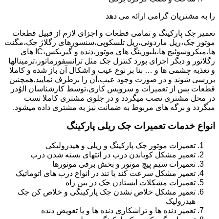
را به مشتریان گرامی ارائه می دهد
تعمیر جک پارکینگ و تمامی قطعات و اجزای لازم از قبیل قطعات
موتور جک،ریل ماردونی،ریل تلسکوپی،سنسورهای رگلاژ جک،مگنت
ها،میکروسوئیچ ها،بلبورینگ های موتور،دنده و گیربکس،IC های
رگلاتور و دیگر اجزای بورد کنترل جک مثل ترانسفورماتور،ترمینالها
و تغذیه چشمی ها و … بنا بر نوع عیب و اشکال آن باز شده و کاملا
بررسی شوند و در صورت وجود عیب،آن را برطرف نمایید.همچنین
قطعات پس از تعمیرات و سرویس کاری،توسط کارشناسان الوُدر
در محل مشتری نصب میگردد و در جلوی مشتری کاملا تست
میگردد و برگه های مربوط به ضمانت نیز به مشتری داده میشود.
انواع خدمات تعمیرات جک ریلی پارکینگ
تعمیرات موتور جک پارکینگ و ریلی و هیدرولیکی
تعمیر مشکل کوباندن درب در انتهای بسته شدن درب
تعمیرات سیم پیچ موتور و بخش برقی موتورها
تعمیر مشکل سرعت کند یا تند در انواع درب های اتوماتیک
تعمیرات مشکلات ایستادن جک در بین راه
تعمیر مشکل خلاص نشدن جک پارکینگی و خلاص کن جک
هیدرولیک
تعمیر دنده ها و تراشکاری دنده ها و یا تعویض دنده