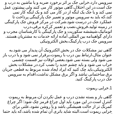
سرویس دارد،خرابی جک بر اثر برخورد ضربه و یا ماشین به درب و
جک است.در این اختلال،گاهی موتور کار می کنند ولی پیشتون عمل
نمی کند و یا جک یک لنگه از در کار می کند و یک لنگه کار نمی
کند،که باید به سرویس موتور و تعمیر جک پارکینگی پرداخت تا
عملکرد جک در درست شود.شرکت در مرکز فروش جک پارکینگی
در زمینه تولید،فروش،نصب و تعمیر کرکره برقی،درب
اتوماتیک،شیششه سکوریت و جک پارکینگی با کارشناسان مجرب و
دارای گواهینامه بین المللی آماده ارائه خدمات به مشتریان هستند.
سرویس جک درب پارکینگ،بخش الکترونیکی
گاهی نیز مشکلات جک در بخش الکترونیک آن پدیدار می شود.به
عنوان مثال،ارتباط بین درب با ریموت،برقرار نمی شود و یا درب باز
می شود ولی بسته نمی شود.بعضی اوقات نیز قسمت چشمی
خراب می شود و باید چشم جدید را نصب کرد.در مشکلات بخش
الکترونیکی،باید چک کنید که ایراد ایجاد شده مربوط به قطعی جریان
برق ساختمانی نباشد و اگر برق مشکل نداشت،اقدام به سرویس
جک درب پارکینگ کنید.
1.خرابی ریموت
گاهی باز و بسته نشدن درب و عمل نکردن آن،مربوط به ریموت
کنترل است.در این مورد باید اول چراغ قرمز چک شود؛ اگر چراغ
کمرنگ تر از حالت همیشگی باشد و یا روشن نشود،علتی برای
خرابی ریموت است.البته شاید باتری آن تمام شده باشد،که باید حتما