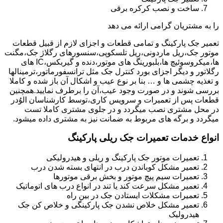
ساخت و نصب کرکره برقی
را به مشتریان گرامی ارائه می دهد
تعمیر جک پارکینگ و تمامی قطعات و اجزای لازم از قبیل قطعات
موتور جک،ریل ماردونی،ریل تلسکوپی،سنسورهای رگلاژ جک،مگنت
ها،میکروسوئیچ ها،بلبورینگ های موتور،دنده و گیربکس،IC های
رگلاتور و دیگر اجزای بورد کنترل جک مثل ترانسفورماتور،ترمینالها
و تغذیه چشمی ها و … بنا بر نوع عیب و اشکال آن باز شده و کاملا
بررسی شوند و در صورت وجود عیب،آن را برطرف نمایید.همچنین
قطعات پس از تعمیرات و سرویس کاری،توسط کارشناسان الوُدر
در محل مشتری نصب میگردد و در جلوی مشتری کاملا تست
میگردد و برگه های مربوط به ضمانت نیز به مشتری داده میشود.
انواع خدمات تعمیرات جک ریلی پارکینگ
تعمیرات موتور جک پارکینگ و ریلی و هیدرولیکی
تعمیر مشکل کوباندن درب در انتهای بسته شدن درب
تعمیرات سیم پیچ موتور و بخش برقی موتورها
تعمیر مشکل سرعت کند یا تند در انواع درب های اتوماتیک
تعمیرات مشکلات ایستادن جک در بین راه
تعمیر مشکل خلاص نشدن جک پارکینگی و خلاص کن جک
هیدرولیک