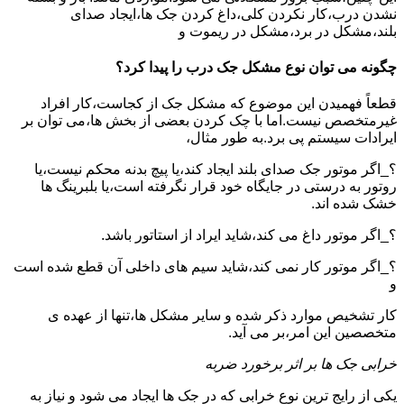
نشدن درب،کار نکردن کلی،داغ کردن جک ها،ایجاد صدای
بلند،مشکل در برد،مشکل در ریموت و
چگونه می توان نوع مشکل جک درب را پیدا کرد؟
قطعاً فهمیدن این موضوع که مشکل جک از کجاست،کار افراد
غیرمتخصص نیست.اما با چک کردن بعضی از بخش ها،می توان بر
ایرادات سیستم پی برد.به طور مثال،
؟_اگر موتور جک صدای بلند ایجاد کند،یا پیچ بدنه محکم نیست،یا
روتور به درستی در جایگاه خود قرار نگرفته است،یا بلبرینگ ها
خشک شده اند.
؟_اگر موتور داغ می کند،شاید ایراد از استاتور باشد.
؟_اگر موتور کار نمی کند،شاید سیم های داخلی آن قطع شده است
و
کار تشخیص موارد ذکر شده و سایر مشکل ها،تنها از عهده ی
متخصصین این امر،بر می آید.
خرابی جک ها بر اثر برخورد ضربه
یکی از رایج ترین نوع خرابی که در جک ها ایجاد می شود و نیاز به