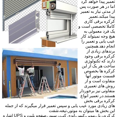
تعمیر پیدا خواهد کرد
اما در هر صورت پس
از مدتی نیاز به تعمیر
پیدا میکند.تعمیر
کرکره برقی کاری
کاملا تخصصی است و
یک فرد معمولی به
هیچ وجه نمیتواند کار
عیب یابی و تعمیر را
انجام دهد.همچنین
برندهای زیادی از
کرکره برقی وجود
دارند که تکنولوژی
ساخت هر یک از این
کرکره ها بخصوص
قسمت موتور آنها
متفاوت است و از
روش های تعمیری
متفاوتی نیز برخوردار
هستند.در تعمیر انواع
کرکره برقی بخش
های زیادی مورد عیب یابی و سپس تعمیر قرار میگیرند که از جمله
این بخش ها میتوان به موتور،تیغه،شفت
کرکره،ریل،مویی،کپس،اندی کپ،رسیور،صفحه پلیت و UPS اشاره