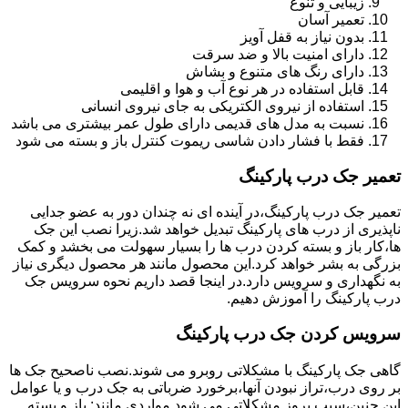
زیبایی و تنوع
تعمیر آسان
بدون نیاز به قفل آویز
دارای امنیت بالا و ضد سرقت
دارای رنگ های متنوع و بشاش
قابل استفاده در هر نوع آب و هوا و اقلیمی
استفاده از نیروی الکتریکی به جای نیروی انسانی
نسبت به مدل های قدیمی دارای طول عمر بیشتری می باشد
فقط با فشار دادن شاسی ریموت کنترل باز و بسته می شود
تعمیر جک درب پارکینگ
تعمیر جک درب پارکینگ،در آینده ای نه چندان دور به عضو جدایی
ناپذیری از درب های پارکینگ تبدیل خواهد شد.زیرا نصب این جک
ها،کار باز و بسته کردن درب ها را بسیار سهولت می بخشد و کمک
بزرگی به بشر خواهد کرد.این محصول مانند هر محصول دیگری نیاز
به نگهداری و سرویس دارد.در اینجا قصد داریم نحوه سرویس جک
درب پارکینگ را آموزش دهیم.
سرویس کردن جک درب پارکینگ
گاهی جک پارکینگ با مشکلاتی روبرو می شوند.نصب ناصحیح جک ها
بر روی درب،تراز نبودن آنها،برخورد ضرباتی به جک درب و یا عوامل
این چنین،سبب بروز مشکلاتی می شود.مواردی مانند: باز و بسته