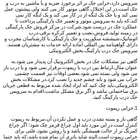
سرویس دارد،خرابی جک بر اثر برخورد ضربه و یا ماشین به درب و
جک است.در این اختلال،گاهی موتور کار می کنند ولی پیشتون عمل
نمی کند و یا جک یک لنگه از در کار می کند و یک لنگه کار نمی
کند،که باید به سرویس موتور و تعمیر جک پارکینگی پرداخت تا
عملکرد جک در درست شود.شرکت در مرکز فروش جک پارکینگی
در زمینه تولید،فروش،نصب و تعمیر کرکره برقی،درب
اتوماتیک،شیششه سکوریت و جک پارکینگی با کارشناسان مجرب و
دارای گواهینامه بین المللی آماده ارائه خدمات به مشتریان هستند.
سرویس جک درب پارکینگ،بخش الکترونیکی
گاهی نیز مشکلات جک در بخش الکترونیک آن پدیدار می شود.به
عنوان مثال،ارتباط بین درب با ریموت،برقرار نمی شود و یا درب باز
می شود ولی بسته نمی شود.بعضی اوقات نیز قسمت چشمی
خراب می شود و باید چشم جدید را نصب کرد.در مشکلات بخش
الکترونیکی،باید چک کنید که ایراد ایجاد شده مربوط به قطعی جریان
برق ساختمانی نباشد و اگر برق مشکل نداشت،اقدام به سرویس
جک درب پارکینگ کنید.
1.خرابی ریموت
گاهی باز و بسته نشدن درب و عمل نکردن آن،مربوط به ریموت
کنترل است.در این مورد باید اول چراغ قرمز چک شود؛ اگر چراغ
کمرنگ تر از حالت همیشگی باشد و یا روشن نشود،علتی برای
خرابی ریموت است.البته شاید باتری آن تمام شده باشد،که باید حتما