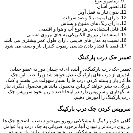
زیبایی و تنوع
تعمیر آسان
بدون نیاز به قفل آویز
دارای امنیت بالا و ضد سرقت
دارای رنگ های متنوع و بشاش
قابل استفاده در هر نوع آب و هوا و اقلیمی
استفاده از نیروی الکتریکی به جای نیروی انسانی
نسبت به مدل های قدیمی دارای طول عمر بیشتری می باشد
فقط با فشار دادن شاسی ریموت کنترل باز و بسته می شود
تعمیر جک درب پارکینگ
تعمیر جک درب پارکینگ،در آینده ای نه چندان دور به عضو جدایی
ناپذیری از درب های پارکینگ تبدیل خواهد شد.زیرا نصب این جک
ها،کار باز و بسته کردن درب ها را بسیار سهولت می بخشد و کمک
بزرگی به بشر خواهد کرد.این محصول مانند هر محصول دیگری نیاز
به نگهداری و سرویس دارد.در اینجا قصد داریم نحوه سرویس جک
درب پارکینگ را آموزش دهیم.
سرویس کردن جک درب پارکینگ
گاهی جک پارکینگ با مشکلاتی روبرو می شوند.نصب ناصحیح جک ها
بر روی درب،تراز نبودن آنها،برخورد ضرباتی به جک درب و یا عوامل
این چنین،سبب بروز مشکلاتی می شود.مواردی مانند: باز و بسته