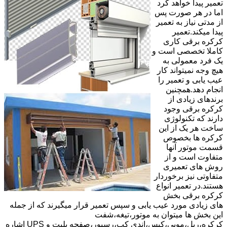
تعمیر پیدا خواهد کرد
اما در هر صورت پس
از مدتی نیاز به تعمیر
پیدا میکند.تعمیر
کرکره برقی کاری
کاملا تخصصی است و
یک فرد معمولی به
هیچ وجه نمیتواند کار
عیب یابی و تعمیر را
انجام دهد.همچنین
برندهای زیادی از
کرکره برقی وجود
دارند که تکنولوژی
ساخت هر یک از این
کرکره ها بخصوص
قسمت موتور آنها
متفاوت است و از
روش های تعمیری
متفاوتی نیز برخوردار
هستند.در تعمیر انواع
کرکره برقی بخش
های زیادی مورد عیب یابی و سپس تعمیر قرار میگیرند که از جمله
این بخش ها میتوان به موتور،تیغه،شفت
کرکره،ریل،مویی،کپس،اندی کپ،رسیور،صفحه پلیت و UPS اشاره