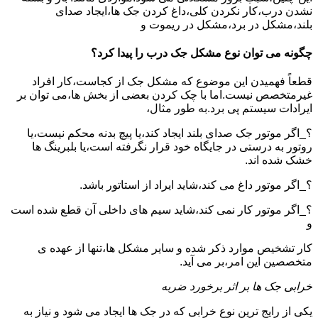
نشدن درب،کار نکردن کلی،داغ کردن جک ها،ایجاد صدای
بلند،مشکل در برد،مشکل در ریموت و
چگونه می توان نوع مشکل جک درب را پیدا کرد؟
قطعاً فهمیدن این موضوع که مشکل جک از کجاست،کار افراد
غیرمتخصص نیست.اما با چک کردن بعضی از بخش ها،می توان بر
ایرادات سیستم پی برد.به طور مثال،
؟_اگر موتور جک صدای بلند ایجاد کند،یا پیچ بدنه محکم نیست،یا
روتور به درستی در جایگاه خود قرار نگرفته است،یا بلبرینگ ها
خشک شده اند.
؟_اگر موتور داغ می کند،شاید ایراد از استاتور باشد.
؟_اگر موتور کار نمی کند،شاید سیم های داخلی آن قطع شده است
و
کار تشخیص موارد ذکر شده و سایر مشکل ها،تنها از عهده ی
متخصصین این امر،بر می آید.
خرابی جک ها بر اثر برخورد ضربه
یکی از رایج ترین نوع خرابی که در جک ها ایجاد می شود و نیاز به