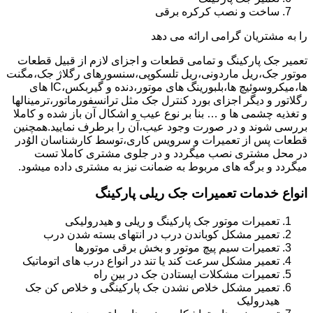
ساخت و نصب کرکره برقی
را به مشتریان گرامی ارائه می دهد
تعمیر جک پارکینگ و تمامی قطعات و اجزای لازم از قبیل قطعات
موتور جک،ریل ماردونی،ریل تلسکوپی،سنسورهای رگلاژ جک،مگنت
ها،میکروسوئیچ ها،بلبورینگ های موتور،دنده و گیربکس،IC های
رگلاتور و دیگر اجزای بورد کنترل جک مثل ترانسفورماتور،ترمینالها
و تغذیه چشمی ها و … بنا بر نوع عیب و اشکال آن باز شده و کاملا
بررسی شوند و در صورت وجود عیب،آن را برطرف نمایید.همچنین
قطعات پس از تعمیرات و سرویس کاری،توسط کارشناسان الوُدر
در محل مشتری نصب میگردد و در جلوی مشتری کاملا تست
میگردد و برگه های مربوط به ضمانت نیز به مشتری داده میشود.
انواع خدمات تعمیرات جک ریلی پارکینگ
تعمیرات موتور جک پارکینگ و ریلی و هیدرولیکی
تعمیر مشکل کوباندن درب در انتهای بسته شدن درب
تعمیرات سیم پیچ موتور و بخش برقی موتورها
تعمیر مشکل سرعت کند یا تند در انواع درب های اتوماتیک
تعمیرات مشکلات ایستادن جک در بین راه
تعمیر مشکل خلاص نشدن جک پارکینگی و خلاص کن جک
هیدرولیک