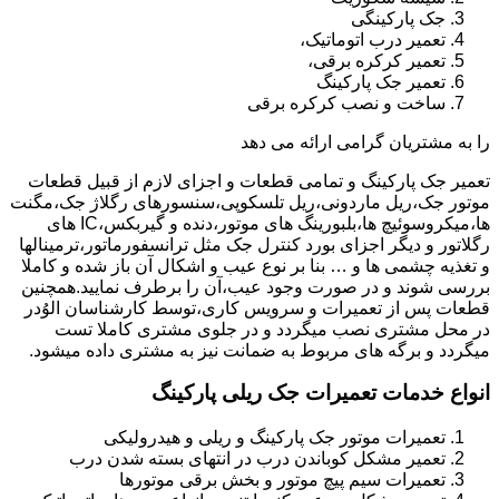
جک پارکینگی
تعمیر درب اتوماتیک،
تعمیر کرکره برقی،
تعمیر جک پارکینگ
ساخت و نصب کرکره برقی
را به مشتریان گرامی ارائه می دهد
تعمیر جک پارکینگ و تمامی قطعات و اجزای لازم از قبیل قطعات
موتور جک،ریل ماردونی،ریل تلسکوپی،سنسورهای رگلاژ جک،مگنت
ها،میکروسوئیچ ها،بلبورینگ های موتور،دنده و گیربکس،IC های
رگلاتور و دیگر اجزای بورد کنترل جک مثل ترانسفورماتور،ترمینالها
و تغذیه چشمی ها و … بنا بر نوع عیب و اشکال آن باز شده و کاملا
بررسی شوند و در صورت وجود عیب،آن را برطرف نمایید.همچنین
قطعات پس از تعمیرات و سرویس کاری،توسط کارشناسان الوُدر
در محل مشتری نصب میگردد و در جلوی مشتری کاملا تست
میگردد و برگه های مربوط به ضمانت نیز به مشتری داده میشود.
انواع خدمات تعمیرات جک ریلی پارکینگ
تعمیرات موتور جک پارکینگ و ریلی و هیدرولیکی
تعمیر مشکل کوباندن درب در انتهای بسته شدن درب
تعمیرات سیم پیچ موتور و بخش برقی موتورها