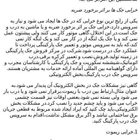
خرابی جک ها بر اثر برخورد ضربه
یکی از رایج ترین نوع خرابی که در جک ها ایجاد می شود و نیاز به
سرویس دارد،خرابی جک بر اثر برخورد ضربه و یا ماشین به درب و
جک است.در این اختلال،گاهی موتور کار می کنند ولی پیشتون عمل
نمی کند و یا جک یک لنگه از در کار می کند و یک لنگه کار نمی
کند،که باید به سرویس موتور و تعمیر جک پارکینگی پرداخت تا
عملکرد جک در درست شود.شرکت در مرکز فروش جک پارکینگی
در زمینه تولید،فروش،نصب و تعمیر کرکره برقی،درب
اتوماتیک،شیششه سکوریت و جک پارکینگی با کارشناسان مجرب و
دارای گواهینامه بین المللی آماده ارائه خدمات به مشتریان هستند.
سرویس جک درب پارکینگ،بخش الکترونیکی
گاهی نیز مشکلات جک در بخش الکترونیک آن پدیدار می شود.به
عنوان مثال،ارتباط بین درب با ریموت،برقرار نمی شود و یا درب باز
می شود ولی بسته نمی شود.بعضی اوقات نیز قسمت چشمی
خراب می شود و باید چشم جدید را نصب کرد.در مشکلات بخش
الکترونیکی،باید چک کنید که ایراد ایجاد شده مربوط به قطعی جریان
برق ساختمانی نباشد و اگر برق مشکل نداشت،اقدام به سرویس
جک درب پارکینگ کنید.
1.خرابی ریموت