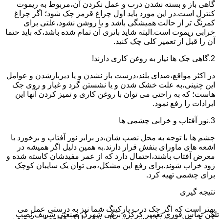
گاهی باز و بسته نشدن درب و عمل نکردن آن،مربوط به ریموت
کنترل است.در این مورد باید اول چراغ قرمز چک شود؛ اگر چراغ
کمرنگ تر از حالت همیشگی باشد و یا روشن نشود،علتی برای
خرابی ریموت است.البته شاید باتری آن تمام شده باشد،که باید حتما
آن را قبل از تعمیر کلی چک کنید.
2.گاهی جک ها نیاز به روغن کاری دارند!
در اکثر مواقع،صدای بلند،درست باز نشدن و یا دیربازشدن و عوامل
این چنینی،به علت خشک شدن و یا نشستن گرد و غبار و روی جک
هاست؛ که به راحتی می توان با روغن کاری و تمیز کردن آنها این
ایرادات را رفع نمود.
3.نور آفتاب و خرابی چشمی ها
چشم ها با توجه به محل نصب شان،در برابر نور آفتاب و برخورد با
اشعه های ماورای بنفش قرار دارند.به همین دلیل اگر همیشه در
معرض آفتاب باشند،احتمال دارد که از عمر مفیدشان کاسته شده و
زود خراب شوند.برای رفع این مشکل،می توان یک سایبان کوچک
برای چشمی تهیه کرد.
نتیجه گیری
بهتر است که اگر جک درب پارکینگ شما نیز به درستی عمل می
تلفن تماس فوری
تعمیر کرکره برقی شهرک صنعتی شریف,نصب
کند،هر چند مدت یکبار سرویس کلی شود تا اگر قطعه ایی ضعیف