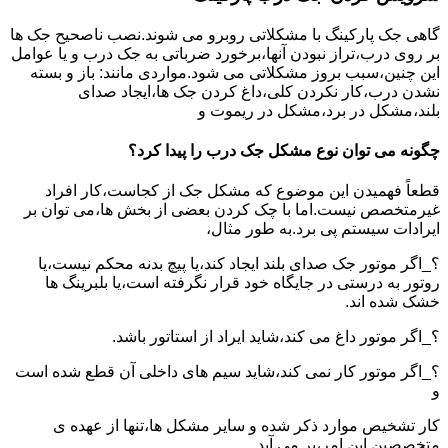
گاهی جک پارکینگ با مشکلاتی روبرو می شوند.نصب ناصحیح جک ها
بر روی درب،تراز نبودن آنها،برخورد ضرباتی به جک درب و یا عوامل
این چنین،سبب بروز مشکلاتی می شود.مواردی مانند: باز و بسته
نشدن درب،کار نکردن کلی،داغ کردن جک ها،ایجاد صدای
بلند،مشکل در برد،مشکل در ریموت و
چگونه می توان نوع مشکل جک درب را پیدا کرد؟
قطعاً فهمیدن این موضوع که مشکل جک از کجاست،کار افراد
غیرمتخصص نیست.اما با چک کردن بعضی از بخش ها،می توان بر
ایرادات سیستم پی برد.به طور مثال،
؟_اگر موتور جک صدای بلند ایجاد کند،یا پیچ بدنه محکم نیست،یا
روتور به درستی در جایگاه خود قرار نگرفته است،یا بلبرینگ ها
خشک شده اند.
؟_اگر موتور داغ می کند،شاید ایراد از استاتور باشد.
؟_اگر موتور کار نمی کند،شاید سیم های داخلی آن قطع شده است
و
کار تشخیص موارد ذکر شده و سایر مشکل ها،تنها از عهده ی
متخصصین این امر،بر می آید.