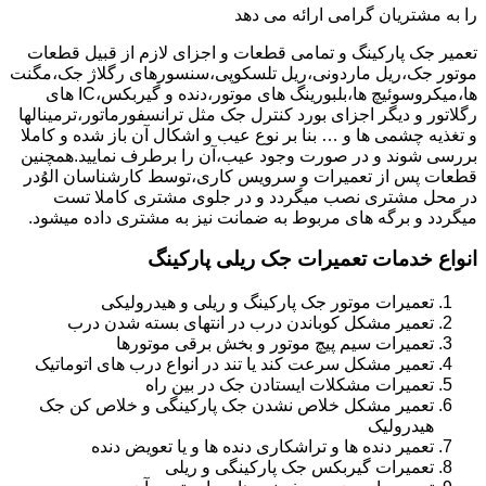
را به مشتریان گرامی ارائه می دهد
تعمیر جک پارکینگ و تمامی قطعات و اجزای لازم از قبیل قطعات
موتور جک،ریل ماردونی،ریل تلسکوپی،سنسورهای رگلاژ جک،مگنت
ها،میکروسوئیچ ها،بلبورینگ های موتور،دنده و گیربکس،IC های
رگلاتور و دیگر اجزای بورد کنترل جک مثل ترانسفورماتور،ترمینالها
و تغذیه چشمی ها و … بنا بر نوع عیب و اشکال آن باز شده و کاملا
بررسی شوند و در صورت وجود عیب،آن را برطرف نمایید.همچنین
قطعات پس از تعمیرات و سرویس کاری،توسط کارشناسان الوُدر
در محل مشتری نصب میگردد و در جلوی مشتری کاملا تست
میگردد و برگه های مربوط به ضمانت نیز به مشتری داده میشود.
انواع خدمات تعمیرات جک ریلی پارکینگ
تعمیرات موتور جک پارکینگ و ریلی و هیدرولیکی
تعمیر مشکل کوباندن درب در انتهای بسته شدن درب
تعمیرات سیم پیچ موتور و بخش برقی موتورها
تعمیر مشکل سرعت کند یا تند در انواع درب های اتوماتیک
تعمیرات مشکلات ایستادن جک در بین راه
تعمیر مشکل خلاص نشدن جک پارکینگی و خلاص کن جک
هیدرولیک
تعمیر دنده ها و تراشکاری دنده ها و یا تعویض دنده
تعمیرات گیربکس جک پارکینگی و ریلی