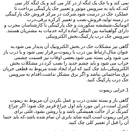
نمی کند و یا جک یک لنگه از در کار می کند و یک لنگه کار نمی
کند،که باید به سرویس موتور و تعمیر جک پارکینگی پرداخت تا
عملکرد جک در درست شود.شرکت در مرکز فروش جک پارکینگی
در زمینه تولید،فروش،نصب و تعمیر کرکره برقی،درب
اتوماتیک،شیششه سکوریت و جک پارکینگی با کارشناسان مجرب و
دارای گواهینامه بین المللی آماده ارائه خدمات به مشتریان هستند.
سرویس جک درب پارکینگ،بخش الکترونیکی
گاهی نیز مشکلات جک در بخش الکترونیک آن پدیدار می شود.به
عنوان مثال،ارتباط بین درب با ریموت،برقرار نمی شود و یا درب باز
می شود ولی بسته نمی شود.بعضی اوقات نیز قسمت چشمی
خراب می شود و باید چشم جدید را نصب کرد.در مشکلات بخش
الکترونیکی،باید چک کنید که ایراد ایجاد شده مربوط به قطعی جریان
برق ساختمانی نباشد و اگر برق مشکل نداشت،اقدام به سرویس
جک درب پارکینگ کنید.
1.خرابی ریموت
گاهی باز و بسته نشدن درب و عمل نکردن آن،مربوط به ریموت
کنترل است.در این مورد باید اول چراغ قرمز چک شود؛ اگر چراغ
کمرنگ تر از حالت همیشگی باشد و یا روشن نشود،علتی برای
خرابی ریموت است.البته شاید باتری آن تمام شده باشد،که باید حتما
آن را قبل از تعمیر کلی چک کنید.