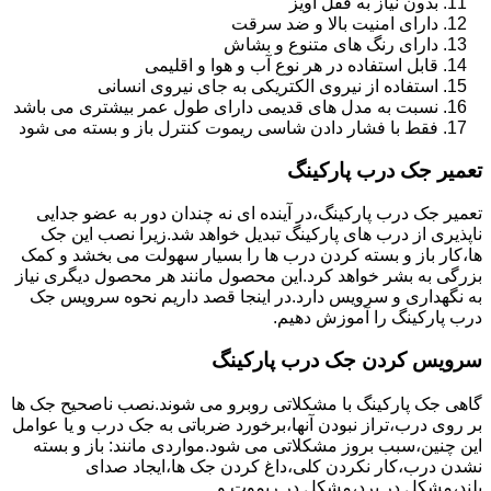
بدون نیاز به قفل آویز
دارای امنیت بالا و ضد سرقت
دارای رنگ های متنوع و بشاش
قابل استفاده در هر نوع آب و هوا و اقلیمی
استفاده از نیروی الکتریکی به جای نیروی انسانی
نسبت به مدل های قدیمی دارای طول عمر بیشتری می باشد
فقط با فشار دادن شاسی ریموت کنترل باز و بسته می شود
تعمیر جک درب پارکینگ
تعمیر جک درب پارکینگ،در آینده ای نه چندان دور به عضو جدایی
ناپذیری از درب های پارکینگ تبدیل خواهد شد.زیرا نصب این جک
ها،کار باز و بسته کردن درب ها را بسیار سهولت می بخشد و کمک
بزرگی به بشر خواهد کرد.این محصول مانند هر محصول دیگری نیاز
به نگهداری و سرویس دارد.در اینجا قصد داریم نحوه سرویس جک
درب پارکینگ را آموزش دهیم.
سرویس کردن جک درب پارکینگ
گاهی جک پارکینگ با مشکلاتی روبرو می شوند.نصب ناصحیح جک ها
بر روی درب،تراز نبودن آنها،برخورد ضرباتی به جک درب و یا عوامل
این چنین،سبب بروز مشکلاتی می شود.مواردی مانند: باز و بسته
نشدن درب،کار نکردن کلی،داغ کردن جک ها،ایجاد صدای
بلند،مشکل در برد،مشکل در ریموت و