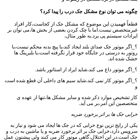
چگونه می توان نوع مشکل جک درب را پیدا کرد؟
قطعاً فهمیدن این موضوع که مشکل جک از کجاست،کار افراد
غیرمتخصص نیست.اما با چک کردن بعضی از بخش ها،می توان بر
ایرادات سیستم پی برد.به طور مثال،
؟_اگر موتور جک صدای بلند ایجاد کند،یا پیچ بدنه محکم نیست،یا
روتور به درستی در جایگاه خود قرار نگرفته است،یا بلبرینگ ها
خشک شده اند.
؟_اگر موتور داغ می کند،شاید ایراد از استاتور باشد.
؟_اگر موتور کار نمی کند،شاید سیم های داخلی آن قطع شده است
و
کار تشخیص موارد ذکر شده و سایر مشکل ها،تنها از عهده ی
متخصصین این امر،بر می آید.
خرابی جک ها بر اثر برخورد ضربه
یکی از رایج ترین نوع خرابی که در جک ها ایجاد می شود و نیاز به
سرویس دارد،خرابی جک بر اثر برخورد ضربه و یا ماشین به درب و
جک است.در این اختلال،گاهی موتور کار می کنند ولی پیشتون عمل