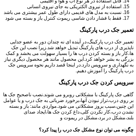
قابل استفاده در هر نوع آب و هوا و اقلیمی
استفاده از نیروی الکتریکی به جای نیروی انسانی
نسبت به مدل های قدیمی دارای طول عمر بیشتری می باشد
فقط با فشار دادن شاسی ریموت کنترل باز و بسته می شود
تعمیر جک درب پارکینگ
تعمیر جک درب پارکینگ،در آینده ای نه چندان دور به عضو جدایی
ناپذیری از درب های پارکینگ تبدیل خواهد شد.زیرا نصب این جک
ها،کار باز و بسته کردن درب ها را بسیار سهولت می بخشد و کمک
بزرگی به بشر خواهد کرد.این محصول مانند هر محصول دیگری نیاز
به نگهداری و سرویس دارد.در اینجا قصد داریم نحوه سرویس جک
درب پارکینگ را آموزش دهیم.
سرویس کردن جک درب پارکینگ
گاهی جک پارکینگ با مشکلاتی روبرو می شوند.نصب ناصحیح جک ها
بر روی درب،تراز نبودن آنها،برخورد ضرباتی به جک درب و یا عوامل
این چنین،سبب بروز مشکلاتی می شود.مواردی مانند: باز و بسته
نشدن درب،کار نکردن کلی،داغ کردن جک ها،ایجاد صدای
بلند،مشکل در برد،مشکل در ریموت و
چگونه می توان نوع مشکل جک درب را پیدا کرد؟