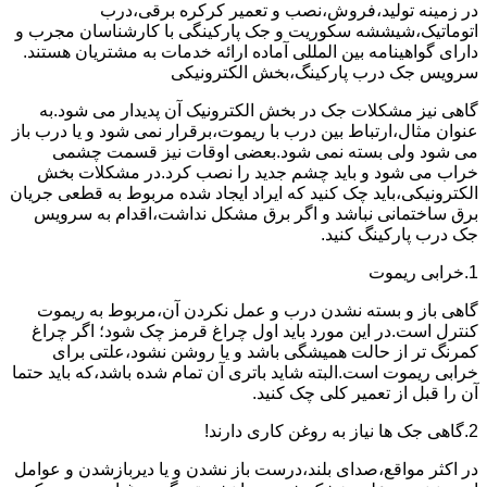
در زمینه تولید،فروش،نصب و تعمیر کرکره برقی،درب
اتوماتیک،شیششه سکوریت و جک پارکینگی با کارشناسان مجرب و
دارای گواهینامه بین المللی آماده ارائه خدمات به مشتریان هستند.
سرویس جک درب پارکینگ،بخش الکترونیکی
گاهی نیز مشکلات جک در بخش الکترونیک آن پدیدار می شود.به
عنوان مثال،ارتباط بین درب با ریموت،برقرار نمی شود و یا درب باز
می شود ولی بسته نمی شود.بعضی اوقات نیز قسمت چشمی
خراب می شود و باید چشم جدید را نصب کرد.در مشکلات بخش
الکترونیکی،باید چک کنید که ایراد ایجاد شده مربوط به قطعی جریان
برق ساختمانی نباشد و اگر برق مشکل نداشت،اقدام به سرویس
جک درب پارکینگ کنید.
1.خرابی ریموت
گاهی باز و بسته نشدن درب و عمل نکردن آن،مربوط به ریموت
کنترل است.در این مورد باید اول چراغ قرمز چک شود؛ اگر چراغ
کمرنگ تر از حالت همیشگی باشد و یا روشن نشود،علتی برای
خرابی ریموت است.البته شاید باتری آن تمام شده باشد،که باید حتما
آن را قبل از تعمیر کلی چک کنید.
2.گاهی جک ها نیاز به روغن کاری دارند!
در اکثر مواقع،صدای بلند،درست باز نشدن و یا دیربازشدن و عوامل