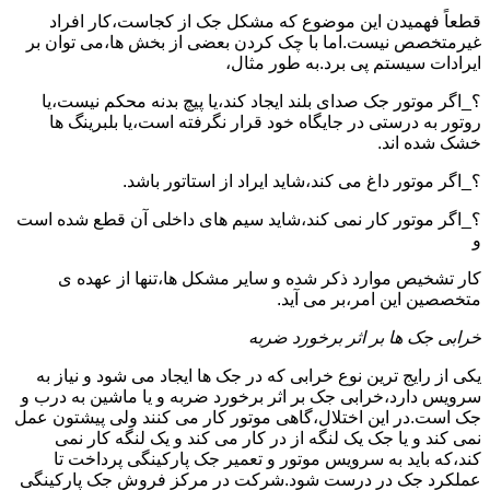
قطعاً فهمیدن این موضوع که مشکل جک از کجاست،کار افراد
غیرمتخصص نیست.اما با چک کردن بعضی از بخش ها،می توان بر
ایرادات سیستم پی برد.به طور مثال،
؟_اگر موتور جک صدای بلند ایجاد کند،یا پیچ بدنه محکم نیست،یا
روتور به درستی در جایگاه خود قرار نگرفته است،یا بلبرینگ ها
خشک شده اند.
؟_اگر موتور داغ می کند،شاید ایراد از استاتور باشد.
؟_اگر موتور کار نمی کند،شاید سیم های داخلی آن قطع شده است
و
کار تشخیص موارد ذکر شده و سایر مشکل ها،تنها از عهده ی
متخصصین این امر،بر می آید.
خرابی جک ها بر اثر برخورد ضربه
یکی از رایج ترین نوع خرابی که در جک ها ایجاد می شود و نیاز به
سرویس دارد،خرابی جک بر اثر برخورد ضربه و یا ماشین به درب و
جک است.در این اختلال،گاهی موتور کار می کنند ولی پیشتون عمل
نمی کند و یا جک یک لنگه از در کار می کند و یک لنگه کار نمی
کند،که باید به سرویس موتور و تعمیر جک پارکینگی پرداخت تا
عملکرد جک در درست شود.شرکت در مرکز فروش جک پارکینگی