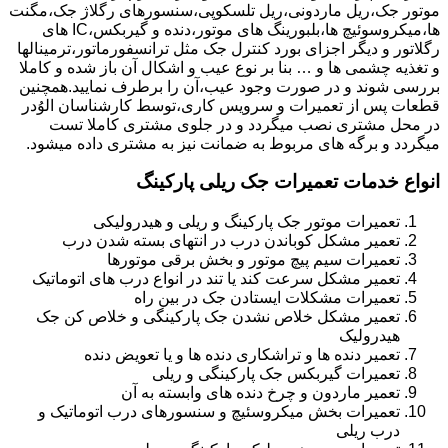
موتور جک،ریل ماردونی،ریل تلسکوپی،سنسورهای رگلاژ جک،مگنت
ها،میکروسوئیچ ها،بلبورینگ های موتور،دنده و گیربکس،IC های
رگلاتور و دیگر اجزای بورد کنترل جک مثل ترانسفورماتور،ترمینالها
و تغذیه چشمی ها و … بنا بر نوع عیب و اشکال آن باز شده و کاملا
بررسی شوند و در صورت وجود عیب،آن را برطرف نمایید.همچنین
قطعات پس از تعمیرات و سرویس کاری،توسط کارشناسان الوُدر
در محل مشتری نصب میگردد و در جلوی مشتری کاملا تست
میگردد و برگه های مربوط به ضمانت نیز به مشتری داده میشود.
انواع خدمات تعمیرات جک ریلی پارکینگ
تعمیرات موتور جک پارکینگ و ریلی و هیدرولیکی
تعمیر مشکل کوباندن درب در انتهای بسته شدن درب
تعمیرات سیم پیچ موتور و بخش برقی موتورها
تعمیر مشکل سرعت کند یا تند در انواع درب های اتوماتیک
تعمیرات مشکلات ایستادن جک در بین راه
تعمیر مشکل خلاص نشدن جک پارکینگی و خلاص کن جک
هیدرولیک
تعمیر دنده ها و تراشکاری دنده ها و یا تعویض دنده
تعمیرات گیربکس جک پارکینگی و ریلی
تعمیر ماردون و چرخ دنده های وابسته به آن
تعمیرات بخش میکروسئیچ و سنسورهای درب اتوماتیک و
درب ریلی