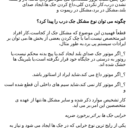
نشدن درب،کار نکردن کلی،داغ کردن جک ها،ایجاد صدای
بلند،مشکل در برد،مشکل در ریموت و
چگونه می توان نوع مشکل جک درب را پیدا کرد؟
قطعاً فهمیدن این موضوع که مشکل جک از کجاست،کار افراد
غیرمتخصص نیست.اما با چک کردن بعضی از بخش ها،می توان بر
ایرادات سیستم پی برد.به طور مثال،
؟_اگر موتور جک صدای بلند ایجاد کند،یا پیچ بدنه محکم نیست،یا
روتور به درستی در جایگاه خود قرار نگرفته است،یا بلبرینگ ها
خشک شده اند.
؟_اگر موتور داغ می کند،شاید ایراد از استاتور باشد.
؟_اگر موتور کار نمی کند،شاید سیم های داخلی آن قطع شده است
و
کار تشخیص موارد ذکر شده و سایر مشکل ها،تنها از عهده ی
متخصصین این امر،بر می آید.
خرابی جک ها بر اثر برخورد ضربه
یکی از رایج ترین نوع خرابی که در جک ها ایجاد می شود و نیاز به