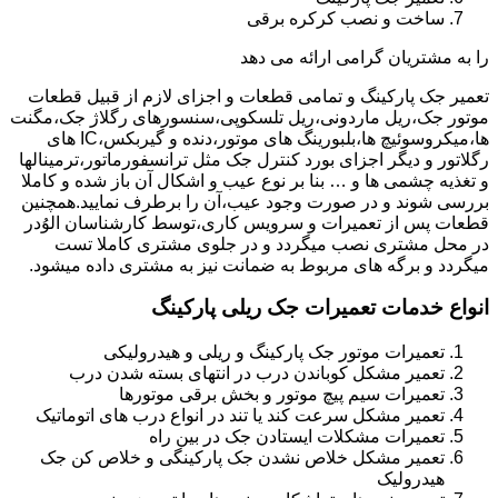
ساخت و نصب کرکره برقی
را به مشتریان گرامی ارائه می دهد
تعمیر جک پارکینگ و تمامی قطعات و اجزای لازم از قبیل قطعات
موتور جک،ریل ماردونی،ریل تلسکوپی،سنسورهای رگلاژ جک،مگنت
ها،میکروسوئیچ ها،بلبورینگ های موتور،دنده و گیربکس،IC های
رگلاتور و دیگر اجزای بورد کنترل جک مثل ترانسفورماتور،ترمینالها
و تغذیه چشمی ها و … بنا بر نوع عیب و اشکال آن باز شده و کاملا
بررسی شوند و در صورت وجود عیب،آن را برطرف نمایید.همچنین
قطعات پس از تعمیرات و سرویس کاری،توسط کارشناسان الوُدر
در محل مشتری نصب میگردد و در جلوی مشتری کاملا تست
میگردد و برگه های مربوط به ضمانت نیز به مشتری داده میشود.
انواع خدمات تعمیرات جک ریلی پارکینگ
تعمیرات موتور جک پارکینگ و ریلی و هیدرولیکی
تعمیر مشکل کوباندن درب در انتهای بسته شدن درب
تعمیرات سیم پیچ موتور و بخش برقی موتورها
تعمیر مشکل سرعت کند یا تند در انواع درب های اتوماتیک
تعمیرات مشکلات ایستادن جک در بین راه
تعمیر مشکل خلاص نشدن جک پارکینگی و خلاص کن جک
هیدرولیک