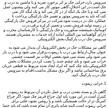
سرویس دارد،خرابی جک بر اثر برخورد ضربه و یا ماشین به درب و
جک است.در این اختلال،گاهی موتور کار می کنند ولی پیشتون عمل
نمی کند و یا جک یک لنگه از در کار می کند و یک لنگه کار نمی
کند،که باید به سرویس موتور و تعمیر جک پارکینگی پرداخت تا
عملکرد جک در درست شود.شرکت در مرکز فروش جک پارکینگی
در زمینه تولید،فروش،نصب و تعمیر کرکره برقی،درب
اتوماتیک،شیششه سکوریت و جک پارکینگی با کارشناسان مجرب و
دارای گواهینامه بین المللی آماده ارائه خدمات به مشتریان هستند.
سرویس جک درب پارکینگ،بخش الکترونیکی
گاهی نیز مشکلات جک در بخش الکترونیک آن پدیدار می شود.به
عنوان مثال،ارتباط بین درب با ریموت،برقرار نمی شود و یا درب باز
می شود ولی بسته نمی شود.بعضی اوقات نیز قسمت چشمی
خراب می شود و باید چشم جدید را نصب کرد.در مشکلات بخش
الکترونیکی،باید چک کنید که ایراد ایجاد شده مربوط به قطعی جریان
برق ساختمانی نباشد و اگر برق مشکل نداشت،اقدام به سرویس
جک درب پارکینگ کنید.
1.خرابی ریموت
گاهی باز و بسته نشدن درب و عمل نکردن آن،مربوط به ریموت
کنترل است.در این مورد باید اول چراغ قرمز چک شود؛ اگر چراغ
کمرنگ تر از حالت همیشگی باشد و یا روشن نشود،علتی برای
خرابی ریموت است.البته شاید باتری آن تمام شده باشد،که باید حتما