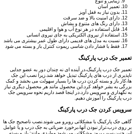
زیبایی و تنوع
تعمیر آسان
بدون نیاز به قفل آویز
دارای امنیت بالا و ضد سرقت
دارای رنگ های متنوع و بشاش
قابل استفاده در هر نوع آب و هوا و اقلیمی
استفاده از نیروی الکتریکی به جای نیروی انسانی
نسبت به مدل های قدیمی دارای طول عمر بیشتری می باشد
فقط با فشار دادن شاسی ریموت کنترل باز و بسته می شود
تعمیر جک درب پارکینگ
تعمیر جک درب پارکینگ،در آینده ای نه چندان دور به عضو جدایی
ناپذیری از درب های پارکینگ تبدیل خواهد شد.زیرا نصب این جک
ها،کار باز و بسته کردن درب ها را بسیار سهولت می بخشد و کمک
بزرگی به بشر خواهد کرد.این محصول مانند هر محصول دیگری نیاز
به نگهداری و سرویس دارد.در اینجا قصد داریم نحوه سرویس جک
درب پارکینگ را آموزش دهیم.
سرویس کردن جک درب پارکینگ
گاهی جک پارکینگ با مشکلاتی روبرو می شوند.نصب ناصحیح جک ها
بر روی درب،تراز نبودن آنها،برخورد ضرباتی به جک درب و یا عوامل
این چنین،سبب بروز مشکلاتی می شود.مواردی مانند: باز و بسته