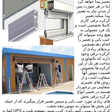
تعمیر پیدا خواهد کرد
اما در هر صورت پس
از مدتی نیاز به تعمیر
پیدا میکند.تعمیر
کرکره برقی کاری
کاملا تخصصی است و
یک فرد معمولی به
هیچ وجه نمیتواند کار
عیب یابی و تعمیر را
انجام دهد.همچنین
برندهای زیادی از
کرکره برقی وجود
دارند که تکنولوژی
ساخت هر یک از این
کرکره ها بخصوص
قسمت موتور آنها
متفاوت است و از
روش های تعمیری
متفاوتی نیز برخوردار
هستند.در تعمیر انواع
کرکره برقی بخش
های زیادی مورد عیب یابی و سپس تعمیر قرار میگیرند که از جمله
این بخش ها میتوان به موتور،تیغه،شفت
کرکره،ریل،مویی،کپس،اندی کپ،رسیور،صفحه پلیت و UPS اشاره