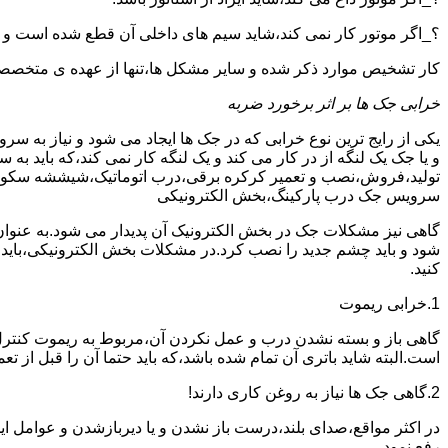
؟_اگر موتور کار نمی کند،شاید سیم های داخلی آن قطع شده است و
کار تشخیص موارد ذکر شده و سایر مشکل ها،تنها از عهده ی متخصصین
خرابی جک ها بر اثر برخورد ضربه
یکی از رایج ترین نوع خرابی که در جک ها ایجاد می شود و نیاز به س
و یا جک یک لنگه از در کار می کند و یک لنگه کار نمی کند،که بای
تولید،فروش،نصب و تعمیر کرکره برقی،درب اتوماتیک،شیششه سکوریت و
سرویس جک درب پارکینگ،بخش الکترونیکی
گاهی نیز مشکلات جک در بخش الکترونیک آن پدیدار می شود.به عنوا
شود و باید چشم جدید را نصب کرد.در مشکلات بخش الکترونیکی،باید
کنید.
1.خرابی ریموت
گاهی باز و بسته نشدن درب و عمل نکردن آن،مربوط به ریموت کنترل
است.البته شاید باتری آن تمام شده باشد،که باید حتما آن را قبل از تع
2.گاهی جک ها نیاز به روغن کاری دارند!
در اکثر مواقع،صدای بلند،درست باز نشدن و یا دیربازشدن و عوامل ای
رفع نمود.