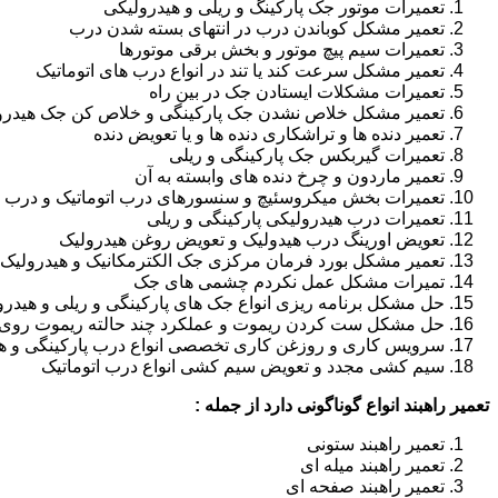
تعمیرات موتور جک پارکینگ و ریلی و هیدرولیکی
تعمیر مشکل کوباندن درب در انتهای بسته شدن درب
تعمیرات سیم پیچ موتور و بخش برقی موتورها
تعمیر مشکل سرعت کند یا تند در انواع درب های اتوماتیک
تعمیرات مشکلات ایستادن جک در بین راه
تعمیر مشکل خلاص نشدن جک پارکینگی و خلاص کن جک هیدرو
تعمیر دنده ها و تراشکاری دنده ها و یا تعویض دنده
تعمیرات گیربکس جک پارکینگی و ریلی
تعمیر ماردون و چرخ دنده های وابسته به آن
تعمیرات بخش میکروسئیچ و سنسورهای درب اتوماتیک و درب ر
تعمیرات درب هیدرولیکی پارکینگی و ریلی
تعویض اورینگ درب هیدولیک و تعویض روغن هیدرولیک
تعمیر مشکل بورد فرمان مرکزی جک الکترمکانیک و هیدرولیک
تمیرات مشکل عمل نکردم چشمی های جک
حل مشکل برنامه ریزی انواع جک های پارکینگی و ریلی و هیدرو
حل مشکل ست کردن ریموت و عملکرد چند حالته ریموت روی ا
سرویس کاری و روزغن کاری تخصصی انواع درب پارکینگی و هی
سیم کشی مجدد و تعویض سیم کشی انواع درب اتوماتیک
تعمیر راهبند انواع گوناگونی دارد از جمله :
تعمیر راهبند ستونی
تعمیر راهبند میله ای
تعمیر راهبند صفحه ای