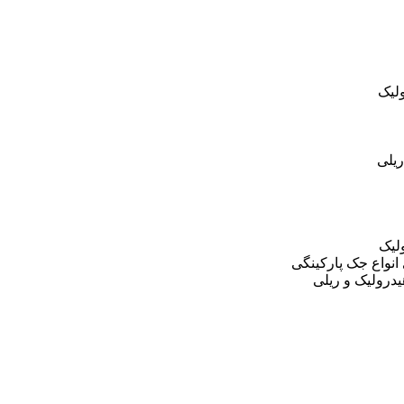
لیک
یلی
لیک
نواع جک پارکینگی
درولیک و ریلی