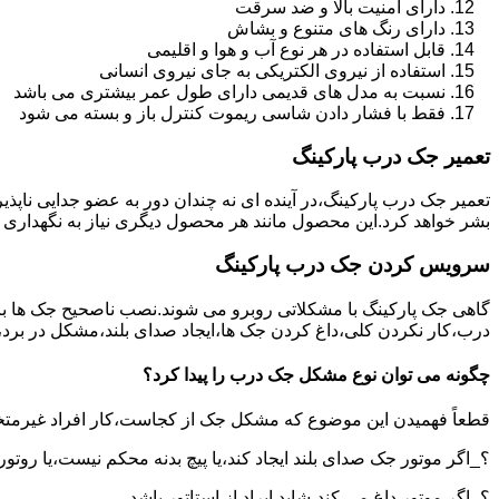
دارای امنیت بالا و ضد سرقت
دارای رنگ های متنوع و بشاش
قابل استفاده در هر نوع آب و هوا و اقلیمی
استفاده از نیروی الکتریکی به جای نیروی انسانی
نسبت به مدل های قدیمی دارای طول عمر بیشتری می باشد
فقط با فشار دادن شاسی ریموت کنترل باز و بسته می شود
تعمیر جک درب پارکینگ
تعمیر جک درب پارکینگ،در آینده ای نه چندان دور به عضو جدایی ناپذ
بشر خواهد کرد.این محصول مانند هر محصول دیگری نیاز به نگهداری 
سرویس کردن جک درب پارکینگ
گاهی جک پارکینگ با مشکلاتی روبرو می شوند.نصب ناصحیح جک ها بر 
درب،کار نکردن کلی،داغ کردن جک ها،ایجاد صدای بلند،مشکل در برد
چگونه می توان نوع مشکل جک درب را پیدا کرد؟
قطعاً فهمیدن این موضوع که مشکل جک از کجاست،کار افراد غیرمتخ
؟_اگر موتور جک صدای بلند ایجاد کند،یا پیچ بدنه محکم نیست،یا روتور
؟_اگر موتور داغ می کند،شاید ایراد از استاتور باشد.