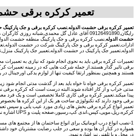
تعمیر کرکره برقی حشم
تعمیر کرکره برقی حشمت الدوله
,
نصب کرکره برقی و جک پارکینگ ح
رایگان,09126491890 آقای عادل گل محمدی,شبانه روزی کارگران مجرب,تعمیر کرکره برقی محدوده حشمت الدوله,
حشمت الدوله
,نصب کرکره برقی و جک پارکینگ منطقه حشمت الدوله,
ادارات,تعمیر کرکره برقی و جک پارکینگ شرکت در حشمت الدوله,تعمی
الدوله,تعمیر جک پارکینک در حشمت الدوله,تعمیر جک پارکینک منزل,
تعمیرات کرکره برقی باید به نحوی انجام شود که نیازی به تعمیرات م
برقی تاثیر گذار هستند.از جمله شرکت هایی که در زمینه تعمیرات کرکر
هستند و همچنین بمنظور ارتقا کیفیت تنها از لوازم یدکی اورجینال در ر
تعمیر کرکره برقی خواه نا خواه باید بعد از گذشت مدتی انجام شود
مدتی خراب و از کار افتاده شوند.البته درست است که کرکره برقی نسبت
پیدا میکند.تعمیر کرکره برقی کاری کاملا تخصصی است و یک فرد معمولی
برقی وجود دارند که تکنولوژی ساخت هر یک از این کرکره ها بخصوص 
تعمیر انواع کرکره برقی بخش های زیادی مورد عیب یابی و سپس تعمیر
کرکره،ریل،مویی،کپس،اندی کپ،رسیور،صفحه پلیت و UPS اشاره نمود.
1-نصب انواع درب اتوماتیک برای انواع ساختمان ها از مجتمع های مسک
همواره در کنار آن ها بوده و سعی در جلب رضایت مشتریان خود داش
در محل و یا تلفنی نیز اشاره نمود.