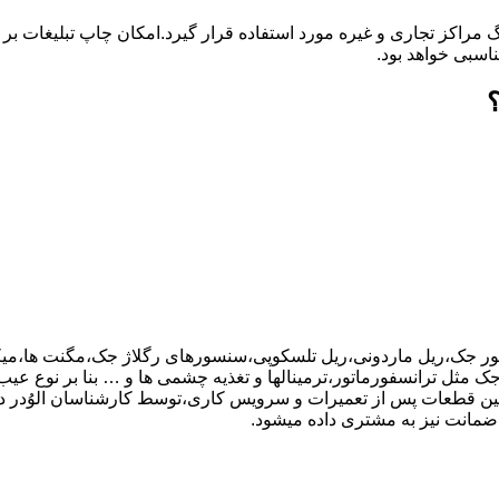
گ مراکز تجاری و غیره مورد استفاده قرار گیرد.امکان چاپ تبلیغات ب
ناسبی خواهد بود.
تور جک،ریل ماردونی،ریل تلسکوپی،سنسورهای رگلاژ جک،مگنت ها،میکر
ر اجزای بورد کنترل جک مثل ترانسفورماتور،ترمینالها و تغذیه چشمی ها و … بنا بر نو
نین قطعات پس از تعمیرات و سرویس کاری،توسط کارشناسان الوُدر
ضمانت نیز به مشتری داده میشود.