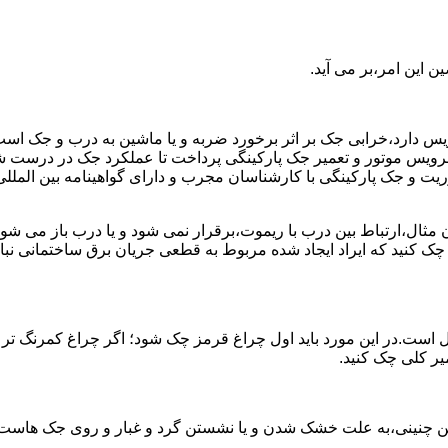
 این امر،بر می آید.
رویس دارد،خرابی جک بر اثر برخورد ضربه و یا ماشین به درب و جک اس
د به سرویس موتور و تعمیر جک پارکینگی پرداخت تا عملکرد جک در در
 جک پارکینگی با کارشناسان مجرب و دارای گواهینامه بین المللی آ
ن مثال،ارتباط بین درب با ریموت،برقرار نمی شود و یا درب باز م
 چک کنید که ایراد ایجاد شده مربوط به قطعی جریان برق ساختمانی 
 است.در این مورد باید اول چراغ قرمز چک شود؛ اگر چراغ کمرنگ تر
میر کلی چک کنید.
ن چنینی،به علت خشک شدن و یا نشستن گرد و غبار و روی جک هاست؛ که 