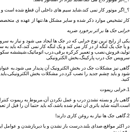
؟_اگر موتور کار نمی کند،شاید سیم های داخلی آن قطع شده است و
کار تشخیص موارد ذکر شده و سایر مشکل ها،تنها از عهده ی متخصصین
خرابی جک ها بر اثر برخورد ضربه
یکی از رایج ترین نوع خرابی که در جک ها ایجاد می شود و نیاز به س
و یا جک یک لنگه از در کار می کند و یک لنگه کار نمی کند،که بای
تولید،فروش،نصب و تعمیر کرکره برقی،درب اتوماتیک،شیششه سکوریت و
سرویس جک درب پارکینگ،بخش الکترونیکی
گاهی نیز مشکلات جک در بخش الکترونیک آن پدیدار می شود.به عنوا
شود و باید چشم جدید را نصب کرد.در مشکلات بخش الکترونیکی،باید
کنید.
1.خرابی ریموت
گاهی باز و بسته نشدن درب و عمل نکردن آن،مربوط به ریموت کنترل
است.البته شاید باتری آن تمام شده باشد،که باید حتما آن را قبل از تع
2.گاهی جک ها نیاز به روغن کاری دارند!
در اکثر مواقع،صدای بلند،درست باز نشدن و یا دیربازشدن و عوامل ای
رفع نمود.