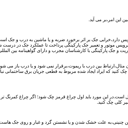
 این امر،بر می آید.
رویس دارد،خرابی جک بر اثر برخورد ضربه و یا ماشین به درب و جک اس
د به سرویس موتور و تعمیر جک پارکینگی پرداخت تا عملکرد جک در در
 جک پارکینگی با کارشناسان مجرب و دارای گواهینامه بین المللی آ
ن مثال،ارتباط بین درب با ریموت،برقرار نمی شود و یا درب باز م
 چک کنید که ایراد ایجاد شده مربوط به قطعی جریان برق ساختمانی 
 است.در این مورد باید اول چراغ قرمز چک شود؛ اگر چراغ کمرنگ تر
میر کلی چک کنید.
ن چنینی،به علت خشک شدن و یا نشستن گرد و غبار و روی جک هاست؛ که 