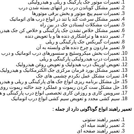
تعمیرات موتور جک پارکینگ و ریلی و هیدرولیکی
تعمیر مشکل کوباندن درب در انتهای بسته شدن درب
تعمیرات سیم پیچ موتور و بخش برقی موتورها
تعمیر مشکل سرعت کند یا تند در انواع درب های اتوماتیک
تعمیرات مشکلات ایستادن جک در بین راه
تعمیر مشکل خلاص نشدن جک پارکینگی و خلاص کن جک هیدرو
تعمیر دنده ها و تراشکاری دنده ها و یا تعویض دنده
تعمیرات گیربکس جک پارکینگی و ریلی
تعمیر ماردون و چرخ دنده های وابسته به آن
تعمیرات بخش میکروسئیچ و سنسورهای درب اتوماتیک و درب ر
تعمیرات درب هیدرولیکی پارکینگی و ریلی
تعویض اورینگ درب هیدولیک و تعویض روغن هیدرولیک
تعمیر مشکل بورد فرمان مرکزی جک الکترمکانیک و هیدرولیک
تمیرات مشکل عمل نکردم چشمی های جک
حل مشکل برنامه ریزی انواع جک های پارکینگی و ریلی و هیدرو
حل مشکل ست کردن ریموت و عملکرد چند حالته ریموت روی ا
سرویس کاری و روزغن کاری تخصصی انواع درب پارکینگی و هی
سیم کشی مجدد و تعویض سیم کشی انواع درب اتوماتیک
تعمیر راهبند انواع گوناگونی دارد از جمله :
تعمیر راهبند ستونی
تعمیر راهبند میله ای
تعمیر راهبند صفحه ای