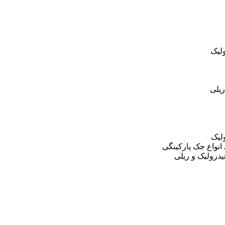
لیک
یلی
لیک
نواع جک پارکینگی
درولیک و ریلی