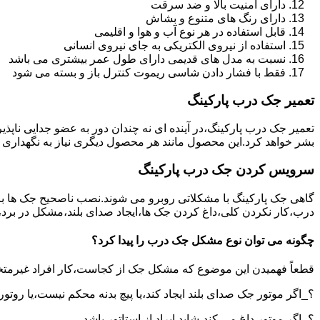
دارای امنیت بالا و ضد سرقت
دارای رنگ های متنوع و بشاش
قابل استفاده در هر نوع آب و هوا و اقلیمی
استفاده از نیروی الکتریکی به جای نیروی انسانی
نسبت به مدل های قدیمی دارای طول عمر بیشتری می باشد
فقط با فشار دادن شاسی ریموت کنترل باز و بسته می شود
تعمیر جک درب پارکینگ
تعمیر جک درب پارکینگ،در آینده ای نه چندان دور به عضو جدایی ناپذ
بشر خواهد کرد.این محصول مانند هر محصول دیگری نیاز به نگهداری 
سرویس کردن جک درب پارکینگ
گاهی جک پارکینگ با مشکلاتی روبرو می شوند.نصب ناصحیح جک ها بر 
درب،کار نکردن کلی،داغ کردن جک ها،ایجاد صدای بلند،مشکل در برد
چگونه می توان نوع مشکل جک درب را پیدا کرد؟
قطعاً فهمیدن این موضوع که مشکل جک از کجاست،کار افراد غیرمتخ
؟_اگر موتور جک صدای بلند ایجاد کند،یا پیچ بدنه محکم نیست،یا روتور
؟_اگر موتور داغ می کند،شاید ایراد از استاتور باشد.