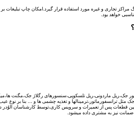
گ مراکز تجاری و غیره مورد استفاده قرار گیرد.امکان چاپ تبلیغات ب
ناسبی خواهد بود.
تور جک،ریل ماردونی،ریل تلسکوپی،سنسورهای رگلاژ جک،مگنت ها،میکر
ر اجزای بورد کنترل جک مثل ترانسفورماتور،ترمینالها و تغذیه چشمی ها و … بنا بر نو
نین قطعات پس از تعمیرات و سرویس کاری،توسط کارشناسان الوُدر
ضمانت نیز به مشتری داده میشود.