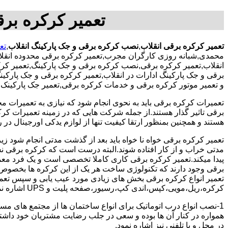
تعمیر کرکره بر
تعمیر کرکره برقی انقلاب
,
نصب کرکره برقی و جک پارکینگ انقلاب
,
تع
محمدی,شبانه روزی کارگران مجرب,تعمیر کرکره برقی محدوده انقلا
انقلاب,تعمیر کرکره برقی,نصب کرکره برقی و جک پارکینگ,تعمیر کر
برقی و جک پارکینگ ادارات در انقلاب,تعمیر کرکره برقی و جک پارکینگ 
و تعمیر موتور کرکره برقی و خدمات کرکره برقی,تعمیر جک پارکینک م
تعمیرات کرکره برقی باید به نحوی انجام شود که نیازی به تعمیرات م
برقی تاثیر گذار هستند.از جمله شرکت هایی که در زمینه تعمیرات کرکر
هستند و همچنین بمنظور ارتقا کیفیت تنها از لوازم یدکی اورجینال در ر
تعمیر کرکره برقی خواه نا خواه باید بعد از گذشت مدتی انجام شود
مدتی خراب و از کار افتاده شوند.البته درست است که کرکره برقی نسبت
پیدا میکند.تعمیر کرکره برقی کاری کاملا تخصصی است و یک فرد معمولی
برقی وجود دارند که تکنولوژی ساخت هر یک از این کرکره ها بخصوص 
تعمیر انواع کرکره برقی بخش های زیادی مورد عیب یابی و سپس تعمیر
کرکره،ریل،مویی،کپس،اندی کپ،رسیور،صفحه پلیت و UPS اشاره نمود.
1-نصب انواع درب اتوماتیک برای انواع ساختمان ها از مجتمع های مسک
همواره در کنار آن ها بوده و سعی در جلب رضایت مشتریان خود داش
در محل و یا تلفنی نیز اشاره نمود.