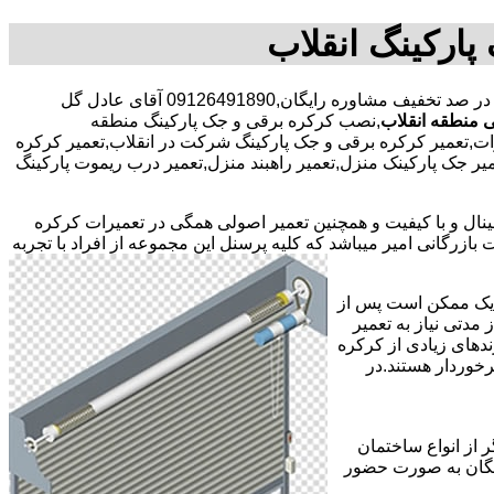
ارکینگ انقلاب
,,با30 در صد تخفیف مشاوره رایگان,09126491890 آقای عادل گل
 منطقه انقلاب
,نصب کرکره برقی و جک پارکینگ منطقه
ات,تعمیر کرکره برقی و جک پارکینگ شرکت در انقلاب,تعمیر کرکره
تعمیر جک پارکینک منزل,تعمیر راهبند منزل,تعمیر درب ریموت پارکینگ
جینال و با کیفیت و همچنین تعمیر اصولی همگی در تعمیرات کرکره
ازرگانی امیر میباشد که کلیه پرسنل این مجموعه از افراد با تجربه
ر یک ممکن است پس از
مدتی نیاز به تعمیر
ندهای زیادی از کرکره
خوردار هستند.در
 از انواع ساختمان
ایگان به صورت حضور