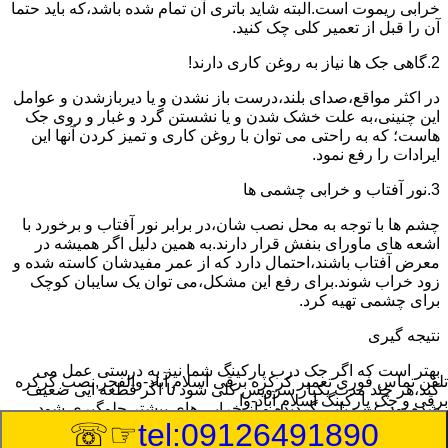
خرابی ریموت است.البته شاید باتری آن تمام شده باشد،که باید حتما
آن را قبل از تعمیر کلی چک کنید.
2.گاهی جک ها نیاز به روغن کاری دارند!
در اکثر مواقع،صدای بلند،درست باز نشدن و یا دیربازشدن و عوامل
این چنینی،به علت خشک شدن و یا نشستن گرد و غبار و روی جک
هاست؛ که به راحتی می توان با روغن کاری و تمیز کردن آنها این
ایرادات را رفع نمود.
3.نور آفتاب و خرابی چشمی ها
چشم ها با توجه به محل نصب شان،در برابر نور آفتاب و برخورد با
اشعه های ماورای بنفش قرار دارند.به همین دلیل اگر همیشه در
معرض آفتاب باشند،احتمال دارد که از عمر مفیدشان کاسته شده و
زود خراب شوند.برای رفع این مشکل،می توان یک سایبان کوچک
برای چشمی تهیه کرد.
نتیجه گیری
بهتر است که اگر جک درب پارکینگ شما نیز به درستی عمل می
تلفن تماس فوری
تعمیر کرکره برقی اسلام آباد-والفجر,نصب کرکره
کند،هر چند مدت یکبار سرویس کلی شود تا اگر قطعه ایی ضعیف
برقی و جک پارکینگ اسلام آباد-وا
شده بود،عیب یابی گردیده و از خرابی های بیشتر جلوگیری شود.
☞☏
tel:09126491890
8/10/2026 6:13:50 PM
:Published Date: