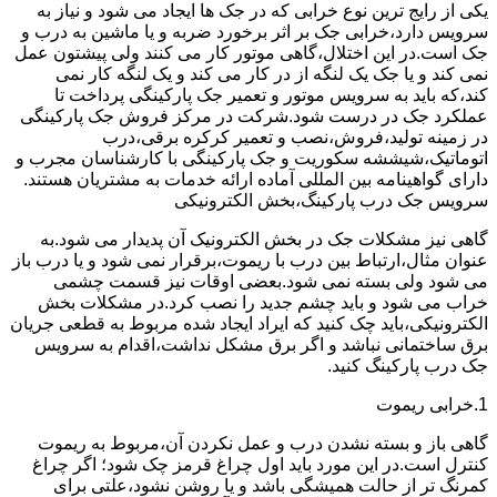
یکی از رایج ترین نوع خرابی که در جک ها ایجاد می شود و نیاز به
سرویس دارد،خرابی جک بر اثر برخورد ضربه و یا ماشین به درب و
جک است.در این اختلال،گاهی موتور کار می کنند ولی پیشتون عمل
نمی کند و یا جک یک لنگه از در کار می کند و یک لنگه کار نمی
کند،که باید به سرویس موتور و تعمیر جک پارکینگی پرداخت تا
عملکرد جک در درست شود.شرکت در مرکز فروش جک پارکینگی
در زمینه تولید،فروش،نصب و تعمیر کرکره برقی،درب
اتوماتیک،شیششه سکوریت و جک پارکینگی با کارشناسان مجرب و
دارای گواهینامه بین المللی آماده ارائه خدمات به مشتریان هستند.
سرویس جک درب پارکینگ،بخش الکترونیکی
گاهی نیز مشکلات جک در بخش الکترونیک آن پدیدار می شود.به
عنوان مثال،ارتباط بین درب با ریموت،برقرار نمی شود و یا درب باز
می شود ولی بسته نمی شود.بعضی اوقات نیز قسمت چشمی
خراب می شود و باید چشم جدید را نصب کرد.در مشکلات بخش
الکترونیکی،باید چک کنید که ایراد ایجاد شده مربوط به قطعی جریان
برق ساختمانی نباشد و اگر برق مشکل نداشت،اقدام به سرویس
جک درب پارکینگ کنید.
1.خرابی ریموت
گاهی باز و بسته نشدن درب و عمل نکردن آن،مربوط به ریموت
کنترل است.در این مورد باید اول چراغ قرمز چک شود؛ اگر چراغ
کمرنگ تر از حالت همیشگی باشد و یا روشن نشود،علتی برای