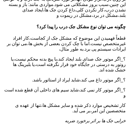
این چنین،سبب بروز مشکلاتی می شود.مواردی مانند: باز و بسته
نشدن درب،کار نکردن کلی،داغ کردن جک ها،ایجاد صدای
بلند،مشکل در برد،مشکل در ریموت و
چگونه می توان نوع مشکل جک درب را پیدا کرد؟
قطعاً فهمیدن این موضوع که مشکل جک از کجاست،کار افراد
غیرمتخصص نیست.اما با چک کردن بعضی از بخش ها،می توان بر
ایرادات سیستم پی برد.به طور مثال،
؟_اگر موتور جک صدای بلند ایجاد کند،یا پیچ بدنه محکم نیست،یا
روتور به درستی در جایگاه خود قرار نگرفته است،یا بلبرینگ ها
خشک شده اند.
؟_اگر موتور داغ می کند،شاید ایراد از استاتور باشد.
؟_اگر موتور کار نمی کند،شاید سیم های داخلی آن قطع شده است
و
کار تشخیص موارد ذکر شده و سایر مشکل ها،تنها از عهده ی
متخصصین این امر،بر می آید.
خرابی جک ها بر اثر برخورد ضربه