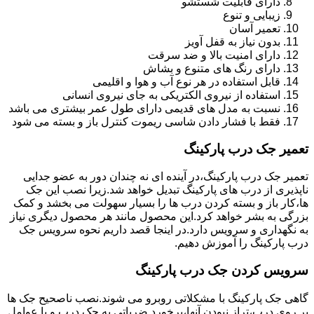
دارای قابلیت شستشو
زیبایی و تنوع
تعمیر آسان
بدون نیاز به قفل آویز
دارای امنیت بالا و ضد سرقت
دارای رنگ های متنوع و بشاش
قابل استفاده در هر نوع آب و هوا و اقلیمی
استفاده از نیروی الکتریکی به جای نیروی انسانی
نسبت به مدل های قدیمی دارای طول عمر بیشتری می باشد
فقط با فشار دادن شاسی ریموت کنترل باز و بسته می شود
تعمیر جک درب پارکینگ
تعمیر جک درب پارکینگ،در آینده ای نه چندان دور به عضو جدایی
ناپذیری از درب های پارکینگ تبدیل خواهد شد.زیرا نصب این جک
ها،کار باز و بسته کردن درب ها را بسیار سهولت می بخشد و کمک
بزرگی به بشر خواهد کرد.این محصول مانند هر محصول دیگری نیاز
به نگهداری و سرویس دارد.در اینجا قصد داریم نحوه سرویس جک
درب پارکینگ را آموزش دهیم.
سرویس کردن جک درب پارکینگ
گاهی جک پارکینگ با مشکلاتی روبرو می شوند.نصب ناصحیح جک ها
بر روی درب،تراز نبودن آنها،برخورد ضرباتی به جک درب و یا عوامل