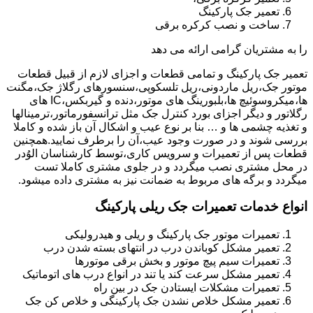
تعمیر جک پارکینگ
ساخت و نصب کرکره برقی
را به مشتریان گرامی ارائه می دهد
تعمیر جک پارکینگ و تمامی قطعات و اجزای لازم از قبیل قطعات
موتور جک،ریل ماردونی،ریل تلسکوپی،سنسورهای رگلاژ جک،مگنت
ها،میکروسوئیچ ها،بلبورینگ های موتور،دنده و گیربکس،IC های
رگلاتور و دیگر اجزای بورد کنترل جک مثل ترانسفورماتور،ترمینالها
و تغذیه چشمی ها و … بنا بر نوع عیب و اشکال آن باز شده و کاملا
بررسی شوند و در صورت وجود عیب،آن را برطرف نمایید.همچنین
قطعات پس از تعمیرات و سرویس کاری،توسط کارشناسان الوُدر
در محل مشتری نصب میگردد و در جلوی مشتری کاملا تست
میگردد و برگه های مربوط به ضمانت نیز به مشتری داده میشود.
انواع خدمات تعمیرات جک ریلی پارکینگ
تعمیرات موتور جک پارکینگ و ریلی و هیدرولیکی
تعمیر مشکل کوباندن درب در انتهای بسته شدن درب
تعمیرات سیم پیچ موتور و بخش برقی موتورها
تعمیر مشکل سرعت کند یا تند در انواع درب های اتوماتیک
تعمیرات مشکلات ایستادن جک در بین راه
تعمیر مشکل خلاص نشدن جک پارکینگی و خلاص کن جک