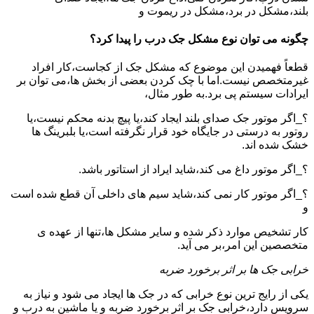
بلند،مشکل در برد،مشکل در ریموت و
چگونه می توان نوع مشکل جک درب را پیدا کرد؟
قطعاً فهمیدن این موضوع که مشکل جک از کجاست،کار افراد
غیرمتخصص نیست.اما با چک کردن بعضی از بخش ها،می توان بر
ایرادات سیستم پی برد.به طور مثال،
؟_اگر موتور جک صدای بلند ایجاد کند،یا پیچ بدنه محکم نیست،یا
روتور به درستی در جایگاه خود قرار نگرفته است،یا بلبرینگ ها
خشک شده اند.
؟_اگر موتور داغ می کند،شاید ایراد از استاتور باشد.
؟_اگر موتور کار نمی کند،شاید سیم های داخلی آن قطع شده است
و
کار تشخیص موارد ذکر شده و سایر مشکل ها،تنها از عهده ی
متخصصین این امر،بر می آید.
خرابی جک ها بر اثر برخورد ضربه
یکی از رایج ترین نوع خرابی که در جک ها ایجاد می شود و نیاز به
سرویس دارد،خرابی جک بر اثر برخورد ضربه و یا ماشین به درب و