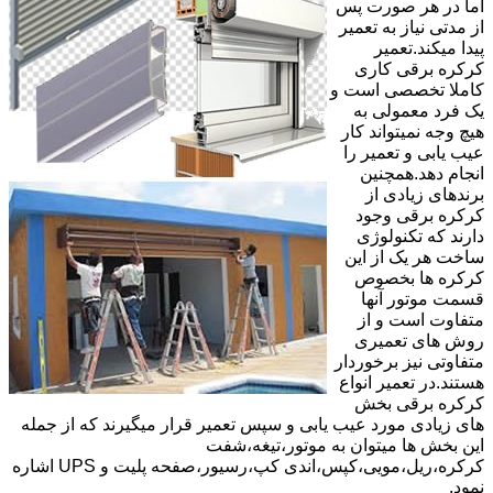
اما در هر صورت پس
از مدتی نیاز به تعمیر
پیدا میکند.تعمیر
کرکره برقی کاری
کاملا تخصصی است و
یک فرد معمولی به
هیچ وجه نمیتواند کار
عیب یابی و تعمیر را
انجام دهد.همچنین
برندهای زیادی از
کرکره برقی وجود
دارند که تکنولوژی
ساخت هر یک از این
کرکره ها بخصوص
قسمت موتور آنها
متفاوت است و از
روش های تعمیری
متفاوتی نیز برخوردار
هستند.در تعمیر انواع
کرکره برقی بخش
های زیادی مورد عیب یابی و سپس تعمیر قرار میگیرند که از جمله
این بخش ها میتوان به موتور،تیغه،شفت
کرکره،ریل،مویی،کپس،اندی کپ،رسیور،صفحه پلیت و UPS اشاره
نمود.