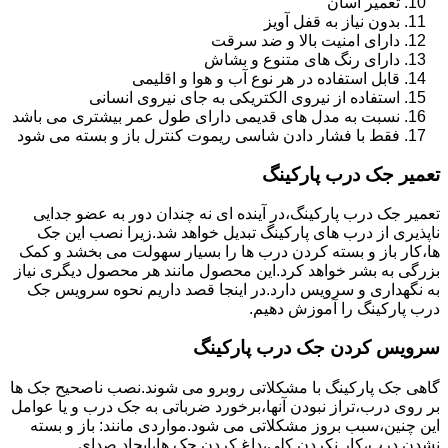
تعمیر آسان
بدون نیاز به قفل آویز
دارای امنیت بالا و ضد سرقت
دارای رنگ های متنوع و بشاش
قابل استفاده در هر نوع آب و هوا و اقلیمی
استفاده از نیروی الکتریکی به جای نیروی انسانی
نسبت به مدل های قدیمی دارای طول عمر بیشتری می باشد
فقط با فشار دادن شاسی ریموت کنترل باز و بسته می شود
تعمیر جک درب پارکینگ
تعمیر جک درب پارکینگ،در آینده ای نه چندان دور به عضو جدایی
ناپذیری از درب های پارکینگ تبدیل خواهد شد.زیرا نصب این جک
ها،کار باز و بسته کردن درب ها را بسیار سهولت می بخشد و کمک
بزرگی به بشر خواهد کرد.این محصول مانند هر محصول دیگری نیاز
به نگهداری و سرویس دارد.در اینجا قصد داریم نحوه سرویس جک
درب پارکینگ را آموزش دهیم.
سرویس کردن جک درب پارکینگ
گاهی جک پارکینگ با مشکلاتی روبرو می شوند.نصب ناصحیح جک ها
بر روی درب،تراز نبودن آنها،برخورد ضرباتی به جک درب و یا عوامل
این چنین،سبب بروز مشکلاتی می شود.مواردی مانند: باز و بسته
نشدن درب،کار نکردن کلی،داغ کردن جک ها،ایجاد صدای