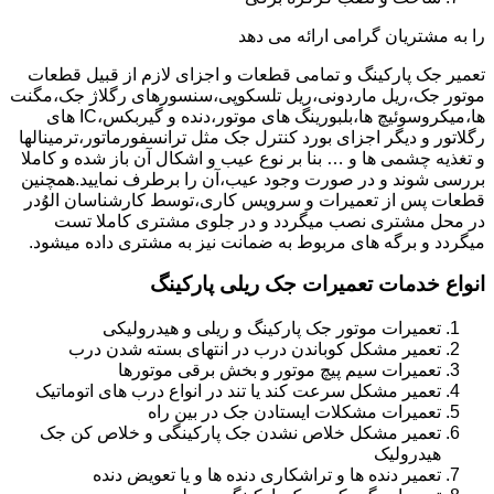
را به مشتریان گرامی ارائه می دهد
تعمیر جک پارکینگ و تمامی قطعات و اجزای لازم از قبیل قطعات
موتور جک،ریل ماردونی،ریل تلسکوپی،سنسورهای رگلاژ جک،مگنت
ها،میکروسوئیچ ها،بلبورینگ های موتور،دنده و گیربکس،IC های
رگلاتور و دیگر اجزای بورد کنترل جک مثل ترانسفورماتور،ترمینالها
و تغذیه چشمی ها و … بنا بر نوع عیب و اشکال آن باز شده و کاملا
بررسی شوند و در صورت وجود عیب،آن را برطرف نمایید.همچنین
قطعات پس از تعمیرات و سرویس کاری،توسط کارشناسان الوُدر
در محل مشتری نصب میگردد و در جلوی مشتری کاملا تست
میگردد و برگه های مربوط به ضمانت نیز به مشتری داده میشود.
انواع خدمات تعمیرات جک ریلی پارکینگ
تعمیرات موتور جک پارکینگ و ریلی و هیدرولیکی
تعمیر مشکل کوباندن درب در انتهای بسته شدن درب
تعمیرات سیم پیچ موتور و بخش برقی موتورها
تعمیر مشکل سرعت کند یا تند در انواع درب های اتوماتیک
تعمیرات مشکلات ایستادن جک در بین راه
تعمیر مشکل خلاص نشدن جک پارکینگی و خلاص کن جک
هیدرولیک
تعمیر دنده ها و تراشکاری دنده ها و یا تعویض دنده