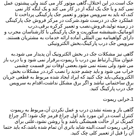
جک است.در این اختلال،گاهی موتور کار می کنند ولی پیشتون عمل
نمی کند و یا جک یک لنگه از در کار می کند و یک لنگه کار نمی
کند،که باید به سرویس موتور و تعمیر جک پارکینگی پرداخت تا
عملکرد جک در درست شود.شرکت در مرکز فروش جک پارکینگی
در زمینه تولید،فروش،نصب و تعمیر کرکره برقی،درب
اتوماتیک،شیششه سکوریت و جک پارکینگی با کارشناسان مجرب و
دارای گواهینامه بین المللی آماده ارائه خدمات به مشتریان هستند.
سرویس جک درب پارکینگ،بخش الکترونیکی
گاهی نیز مشکلات جک در بخش الکترونیک آن پدیدار می شود.به
عنوان مثال،ارتباط بین درب با ریموت،برقرار نمی شود و یا درب باز
می شود ولی بسته نمی شود.بعضی اوقات نیز قسمت چشمی
خراب می شود و باید چشم جدید را نصب کرد.در مشکلات بخش
الکترونیکی،باید چک کنید که ایراد ایجاد شده مربوط به قطعی جریان
برق ساختمانی نباشد و اگر برق مشکل نداشت،اقدام به سرویس
جک درب پارکینگ کنید.
1.خرابی ریموت
گاهی باز و بسته نشدن درب و عمل نکردن آن،مربوط به ریموت
کنترل است.در این مورد باید اول چراغ قرمز چک شود؛ اگر چراغ
کمرنگ تر از حالت همیشگی باشد و یا روشن نشود،علتی برای
خرابی ریموت است.البته شاید باتری آن تمام شده باشد،که باید حتما
آن را قبل از تعمیر کلی چک کنید.