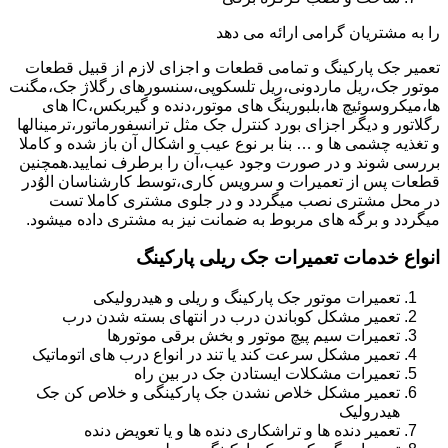
را به مشتریان گرامی ارائه می دهد
تعمیر جک پارکینگ و تمامی قطعات و اجزای لازم از قبیل قطعات
موتور جک،ریل ماردونی،ریل تلسکوپی،سنسورهای رگلاژ جک،مگنت
ها،میکروسوئیچ ها،بلبورینگ های موتور،دنده و گیربکس،IC های
رگلاتور و دیگر اجزای بورد کنترل جک مثل ترانسفورماتور،ترمینالها
و تغذیه چشمی ها و … بنا بر نوع عیب و اشکال آن باز شده و کاملا
بررسی شوند و در صورت وجود عیب،آن را برطرف نمایید.همچنین
قطعات پس از تعمیرات و سرویس کاری،توسط کارشناسان الوُدر
در محل مشتری نصب میگردد و در جلوی مشتری کاملا تست
میگردد و برگه های مربوط به ضمانت نیز به مشتری داده میشود.
انواع خدمات تعمیرات جک ریلی پارکینگ
تعمیرات موتور جک پارکینگ و ریلی و هیدرولیکی
تعمیر مشکل کوباندن درب در انتهای بسته شدن درب
تعمیرات سیم پیچ موتور و بخش برقی موتورها
تعمیر مشکل سرعت کند یا تند در انواع درب های اتوماتیک
تعمیرات مشکلات ایستادن جک در بین راه
تعمیر مشکل خلاص نشدن جک پارکینگی و خلاص کن جک
هیدرولیک
تعمیر دنده ها و تراشکاری دنده ها و یا تعویض دنده