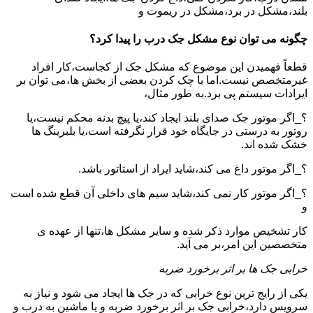
بلند،مشکل در برد،مشکل در ریموت و
چگونه می توان نوع مشکل جک درب را پیدا کرد؟
قطعاً فهمیدن این موضوع که مشکل جک از کجاست،کار افراد
غیرمتخصص نیست.اما با چک کردن بعضی از بخش ها،می توان بر
ایرادات سیستم پی برد.به طور مثال،
؟_اگر موتور جک صدای بلند ایجاد کند،یا پیچ بدنه محکم نیست،یا
روتور به درستی در جایگاه خود قرار نگرفته است،یا بلبرینگ ها
خشک شده اند.
؟_اگر موتور داغ می کند،شاید ایراد از استاتور باشد.
؟_اگر موتور کار نمی کند،شاید سیم های داخلی آن قطع شده است
و
کار تشخیص موارد ذکر شده و سایر مشکل ها،تنها از عهده ی
متخصصین این امر،بر می آید.
خرابی جک ها بر اثر برخورد ضربه
یکی از رایج ترین نوع خرابی که در جک ها ایجاد می شود و نیاز به
سرویس دارد،خرابی جک بر اثر برخورد ضربه و یا ماشین به درب و