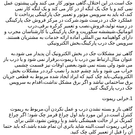
جک است.در این اختلال،گاهی موتور کار می کنند ولی پیشتون عمل
نمی کند و یا جک یک لنگه از در کار می کند و یک لنگه کار نمی
کند،که باید به سرویس موتور و تعمیر جک پارکینگی پرداخت تا
عملکرد جک در درست شود.شرکت در مرکز فروش جک پارکینگی
در زمینه تولید،فروش،نصب و تعمیر کرکره برقی،درب
اتوماتیک،شیششه سکوریت و جک پارکینگی با کارشناسان مجرب و
دارای گواهینامه بین المللی آماده ارائه خدمات به مشتریان هستند.
سرویس جک درب پارکینگ،بخش الکترونیکی
گاهی نیز مشکلات جک در بخش الکترونیک آن پدیدار می شود.به
عنوان مثال،ارتباط بین درب با ریموت،برقرار نمی شود و یا درب باز
می شود ولی بسته نمی شود.بعضی اوقات نیز قسمت چشمی
خراب می شود و باید چشم جدید را نصب کرد.در مشکلات بخش
الکترونیکی،باید چک کنید که ایراد ایجاد شده مربوط به قطعی جریان
برق ساختمانی نباشد و اگر برق مشکل نداشت،اقدام به سرویس
جک درب پارکینگ کنید.
1.خرابی ریموت
گاهی باز و بسته نشدن درب و عمل نکردن آن،مربوط به ریموت
کنترل است.در این مورد باید اول چراغ قرمز چک شود؛ اگر چراغ
کمرنگ تر از حالت همیشگی باشد و یا روشن نشود،علتی برای
خرابی ریموت است.البته شاید باتری آن تمام شده باشد،که باید حتما
آن را قبل از تعمیر کلی چک کنید.