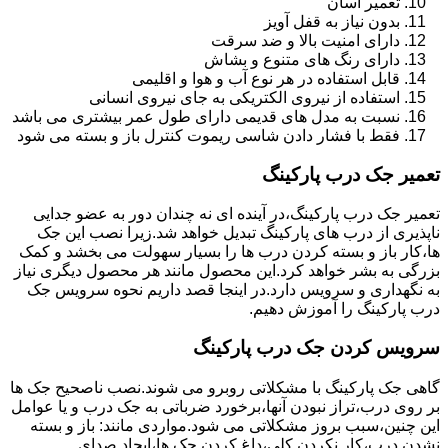
تعمیر آسان
بدون نیاز به قفل آویز
دارای امنیت بالا و ضد سرقت
دارای رنگ های متنوع و بشاش
قابل استفاده در هر نوع آب و هوا و اقلیمی
استفاده از نیروی الکتریکی به جای نیروی انسانی
نسبت به مدل های قدیمی دارای طول عمر بیشتری می باشد
فقط با فشار دادن شاسی ریموت کنترل باز و بسته می شود
تعمیر جک درب پارکینگ
تعمیر جک درب پارکینگ،در آینده ای نه چندان دور به عضو جدایی
ناپذیری از درب های پارکینگ تبدیل خواهد شد.زیرا نصب این جک
ها،کار باز و بسته کردن درب ها را بسیار سهولت می بخشد و کمک
بزرگی به بشر خواهد کرد.این محصول مانند هر محصول دیگری نیاز
به نگهداری و سرویس دارد.در اینجا قصد داریم نحوه سرویس جک
درب پارکینگ را آموزش دهیم.
سرویس کردن جک درب پارکینگ
گاهی جک پارکینگ با مشکلاتی روبرو می شوند.نصب ناصحیح جک ها
بر روی درب،تراز نبودن آنها،برخورد ضرباتی به جک درب و یا عوامل
این چنین،سبب بروز مشکلاتی می شود.مواردی مانند: باز و بسته
نشدن درب،کار نکردن کلی،داغ کردن جک ها،ایجاد صدای