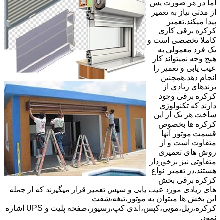
اما در هر صورت پس
از مدتی نیاز به تعمیر
پیدا میکند.تعمیر
کرکره برقی کاری
کاملا تخصصی است و
یک فرد معمولی به
هیچ وجه نمیتواند کار
عیب یابی و تعمیر را
انجام دهد.همچنین
برندهای زیادی از
کرکره برقی وجود
دارند که تکنولوژی
ساخت هر یک از این
کرکره ها بخصوص
قسمت موتور آنها
متفاوت است و از
روش های تعمیری
متفاوتی نیز برخوردار
هستند.در تعمیر انواع
کرکره برقی بخش
های زیادی مورد عیب یابی و سپس تعمیر قرار میگیرند که از جمله
این بخش ها میتوان به موتور،تیغه،شفت
کرکره،ریل،مویی،کپس،اندی کپ،رسیور،صفحه پلیت و UPS اشاره
نمود.