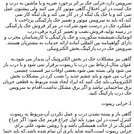
سرویس دارد،خرابی جک بر اثر برخورد ضربه و یا ماشین به درب و
جک است.در این اختلال،گاهی موتور کار می کنند ولی پیشتون عمل
نمی کند و یا جک یک لنگه از در کار می کند و یک لنگه کار نمی
کند،که باید به سرویس موتور و تعمیر جک پارکینگی پرداخت تا
عملکرد جک در درست شود.شرکت در مرکز فروش جک پارکینگی
در زمینه تولید،فروش،نصب و تعمیر کرکره برقی،درب
اتوماتیک،شیششه سکوریت و جک پارکینگی با کارشناسان مجرب و
دارای گواهینامه بین المللی آماده ارائه خدمات به مشتریان هستند.
سرویس جک درب پارکینگ،بخش الکترونیکی
گاهی نیز مشکلات جک در بخش الکترونیک آن پدیدار می شود.به
عنوان مثال،ارتباط بین درب با ریموت،برقرار نمی شود و یا درب باز
می شود ولی بسته نمی شود.بعضی اوقات نیز قسمت چشمی
خراب می شود و باید چشم جدید را نصب کرد.در مشکلات بخش
الکترونیکی،باید چک کنید که ایراد ایجاد شده مربوط به قطعی جریان
برق ساختمانی نباشد و اگر برق مشکل نداشت،اقدام به سرویس
جک درب پارکینگ کنید.
1.خرابی ریموت
گاهی باز و بسته نشدن درب و عمل نکردن آن،مربوط به ریموت
کنترل است.در این مورد باید اول چراغ قرمز چک شود؛ اگر چراغ
کمرنگ تر از حالت همیشگی باشد و یا روشن نشود،علتی برای
خرابی ریموت است.البته شاید باتری آن تمام شده باشد،که باید حتما