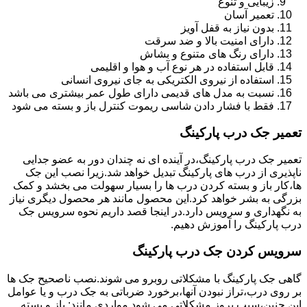
زیبایی و تنوع
تعمیر آسان
بدون نیاز به قفل آویز
دارای امنیت بالا و ضد سرقت
دارای رنگ های متنوع و بشاش
قابل استفاده در هر نوع آب و هوا و اقلیمی
استفاده از نیروی الکتریکی به جای نیروی انسانی
نسبت به مدل های قدیمی دارای طول عمر بیشتری می باشد
فقط با فشار دادن شاسی ریموت کنترل باز و بسته می شود
تعمیر جک درب پارکینگ
تعمیر جک درب پارکینگ،در آینده ای نه چندان دور به عضو جدایی
ناپذیری از درب های پارکینگ تبدیل خواهد شد.زیرا نصب این جک
ها،کار باز و بسته کردن درب ها را بسیار سهولت می بخشد و کمک
بزرگی به بشر خواهد کرد.این محصول مانند هر محصول دیگری نیاز
به نگهداری و سرویس دارد.در اینجا قصد داریم نحوه سرویس جک
درب پارکینگ را آموزش دهیم.
سرویس کردن جک درب پارکینگ
گاهی جک پارکینگ با مشکلاتی روبرو می شوند.نصب ناصحیح جک ها
بر روی درب،تراز نبودن آنها،برخورد ضرباتی به جک درب و یا عوامل
این چنین،سبب بروز مشکلاتی می شود.مواردی مانند: باز و بسته