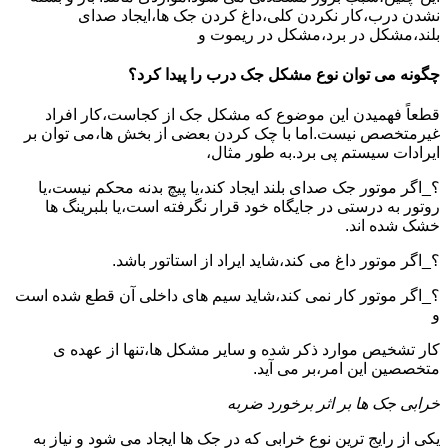
نشدن درب،کار نکردن کلی،داغ کردن جک ها،ایجاد صدای
بلند،مشکل در برد،مشکل در ریموت و
چگونه می توان نوع مشکل جک درب را پیدا کرد؟
قطعاً فهمیدن این موضوع که مشکل جک از کجاست،کار افراد
غیرمتخصص نیست.اما با چک کردن بعضی از بخش ها،می توان بر
ایرادات سیستم پی برد.به طور مثال،
؟_اگر موتور جک صدای بلند ایجاد کند،یا پیچ بدنه محکم نیست،یا
روتور به درستی در جایگاه خود قرار نگرفته است،یا بلبرینگ ها
خشک شده اند.
؟_اگر موتور داغ می کند،شاید ایراد از استاتور باشد.
؟_اگر موتور کار نمی کند،شاید سیم های داخلی آن قطع شده است
و
کار تشخیص موارد ذکر شده و سایر مشکل ها،تنها از عهده ی
متخصصین این امر،بر می آید.
خرابی جک ها بر اثر برخورد ضربه
یکی از رایج ترین نوع خرابی که در جک ها ایجاد می شود و نیاز به