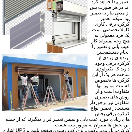
تعمیر پیدا خواهد کرد
اما در هر صورت پس
از مدتی نیاز به تعمیر
پیدا میکند.تعمیر
کرکره برقی کاری
کاملا تخصصی است و
یک فرد معمولی به
هیچ وجه نمیتواند کار
عیب یابی و تعمیر را
انجام دهد.همچنین
برندهای زیادی از
کرکره برقی وجود
دارند که تکنولوژی
ساخت هر یک از این
کرکره ها بخصوص
قسمت موتور آنها
متفاوت است و از
روش های تعمیری
متفاوتی نیز برخوردار
هستند.در تعمیر انواع
کرکره برقی بخش
های زیادی مورد عیب یابی و سپس تعمیر قرار میگیرند که از جمله
این بخش ها میتوان به موتور،تیغه،شفت
کرکره،ریل،مویی،کپس،اندی کپ،رسیور،صفحه پلیت و UPS اشاره