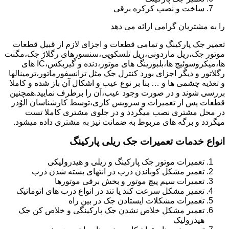
ساخت و نصب کرکره برقی
را به مشتریان گرامی ارائه می دهد
تعمیر جک پارکینگ و تمامی قطعات و اجزای لازم از قبیل قطعات
موتور جک،ریل ماردونی،ریل تلسکوپی،سنسورهای رگلاژ جک،مگنت
ها،میکروسوئیچ ها،بلبورینگ های موتور،دنده و گیربکس،IC های
رگلاتور و دیگر اجزای بورد کنترل جک مثل ترانسفورماتور،ترمینالها
و تغذیه چشمی ها و … بنا بر نوع عیب و اشکال آن باز شده و کاملا
بررسی شوند و در صورت وجود عیب،آن را برطرف نمایید.همچنین
قطعات پس از تعمیرات و سرویس کاری،توسط کارشناسان الوُدر
در محل مشتری نصب میگردد و در جلوی مشتری کاملا تست
میگردد و برگه های مربوط به ضمانت نیز به مشتری داده میشود.
انواع خدمات تعمیرات جک ریلی پارکینگ
تعمیرات موتور جک پارکینگ و ریلی و هیدرولیکی
تعمیر مشکل کوباندن درب در انتهای بسته شدن درب
تعمیرات سیم پیچ موتور و بخش برقی موتورها
تعمیر مشکل سرعت کند یا تند در انواع درب های اتوماتیک
تعمیرات مشکلات ایستادن جک در بین راه
تعمیر مشکل خلاص نشدن جک پارکینگی و خلاص کن جک
هیدرولیک