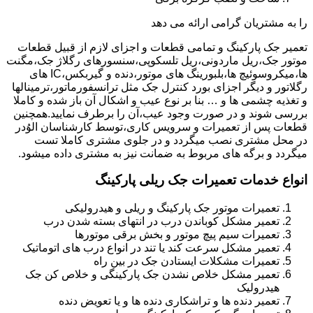
را به مشتریان گرامی ارائه می دهد
تعمیر جک پارکینگ و تمامی قطعات و اجزای لازم از قبیل قطعات
موتور جک،ریل ماردونی،ریل تلسکوپی،سنسورهای رگلاژ جک،مگنت
ها،میکروسوئیچ ها،بلبورینگ های موتور،دنده و گیربکس،IC های
رگلاتور و دیگر اجزای بورد کنترل جک مثل ترانسفورماتور،ترمینالها
و تغذیه چشمی ها و … بنا بر نوع عیب و اشکال آن باز شده و کاملا
بررسی شوند و در صورت وجود عیب،آن را برطرف نمایید.همچنین
قطعات پس از تعمیرات و سرویس کاری،توسط کارشناسان الوُدر
در محل مشتری نصب میگردد و در جلوی مشتری کاملا تست
میگردد و برگه های مربوط به ضمانت نیز به مشتری داده میشود.
انواع خدمات تعمیرات جک ریلی پارکینگ
تعمیرات موتور جک پارکینگ و ریلی و هیدرولیکی
تعمیر مشکل کوباندن درب در انتهای بسته شدن درب
تعمیرات سیم پیچ موتور و بخش برقی موتورها
تعمیر مشکل سرعت کند یا تند در انواع درب های اتوماتیک
تعمیرات مشکلات ایستادن جک در بین راه
تعمیر مشکل خلاص نشدن جک پارکینگی و خلاص کن جک
هیدرولیک
تعمیر دنده ها و تراشکاری دنده ها و یا تعویض دنده