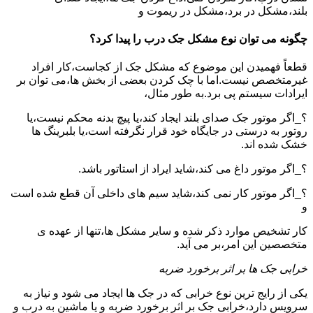
بلند،مشکل در برد،مشکل در ریموت و
چگونه می توان نوع مشکل جک درب را پیدا کرد؟
قطعاً فهمیدن این موضوع که مشکل جک از کجاست،کار افراد
غیرمتخصص نیست.اما با چک کردن بعضی از بخش ها،می توان بر
ایرادات سیستم پی برد.به طور مثال،
؟_اگر موتور جک صدای بلند ایجاد کند،یا پیچ بدنه محکم نیست،یا
روتور به درستی در جایگاه خود قرار نگرفته است،یا بلبرینگ ها
خشک شده اند.
؟_اگر موتور داغ می کند،شاید ایراد از استاتور باشد.
؟_اگر موتور کار نمی کند،شاید سیم های داخلی آن قطع شده است
و
کار تشخیص موارد ذکر شده و سایر مشکل ها،تنها از عهده ی
متخصصین این امر،بر می آید.
خرابی جک ها بر اثر برخورد ضربه
یکی از رایج ترین نوع خرابی که در جک ها ایجاد می شود و نیاز به
سرویس دارد،خرابی جک بر اثر برخورد ضربه و یا ماشین به درب و