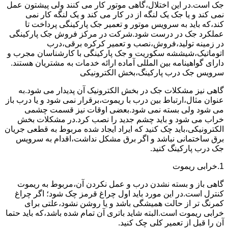
جک است.در این اختلال،گاهی موتور کار می کنند ولی پیشتون عمل
نمی کند و یا جک یک لنگه از در کار می کند و یک لنگه کار نمی
کند،که باید به سرویس موتور و تعمیر جک پارکینگی پرداخت تا
عملکرد جک در درست شود.شرکت در مرکز فروش جک پارکینگی
در زمینه تولید،فروش،نصب و تعمیر کرکره برقی،درب
اتوماتیک،شیششه سکوریت و جک پارکینگی با کارشناسان مجرب و
دارای گواهینامه بین المللی آماده ارائه خدمات به مشتریان هستند.
سرویس جک درب پارکینگ،بخش الکترونیکی
گاهی نیز مشکلات جک در بخش الکترونیک آن پدیدار می شود.به
عنوان مثال،ارتباط بین درب با ریموت،برقرار نمی شود و یا درب باز
می شود ولی بسته نمی شود.بعضی اوقات نیز قسمت چشمی
خراب می شود و باید چشم جدید را نصب کرد.در مشکلات بخش
الکترونیکی،باید چک کنید که ایراد ایجاد شده مربوط به قطعی جریان
برق ساختمانی نباشد و اگر برق مشکل نداشت،اقدام به سرویس
جک درب پارکینگ کنید.
1.خرابی ریموت
گاهی باز و بسته نشدن درب و عمل نکردن آن،مربوط به ریموت
کنترل است.در این مورد باید اول چراغ قرمز چک شود؛ اگر چراغ
کمرنگ تر از حالت همیشگی باشد و یا روشن نشود،علتی برای
خرابی ریموت است.البته شاید باتری آن تمام شده باشد،که باید حتما
آن را قبل از تعمیر کلی چک کنید.