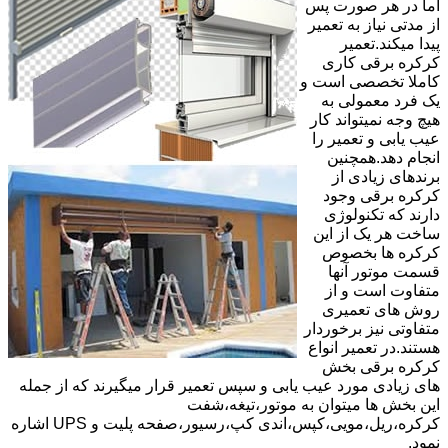
اما در هر صورت پس
از مدتی نیاز به تعمیر
پیدا میکند.تعمیر
کرکره برقی کاری
کاملا تخصصی است و
یک فرد معمولی به
هیچ وجه نمیتواند کار
عیب یابی و تعمیر را
انجام دهد.همچنین
برندهای زیادی از
کرکره برقی وجود
دارند که تکنولوژی
ساخت هر یک از این
کرکره ها بخصوص
قسمت موتور آنها
متفاوت است و از
روش های تعمیری
متفاوتی نیز برخوردار
هستند.در تعمیر انواع
کرکره برقی بخش
های زیادی مورد عیب یابی و سپس تعمیر قرار میگیرند که از جمله
این بخش ها میتوان به موتور،تیغه،شفت
کرکره،ریل،مویی،کپس،اندی کپ،رسیور،صفحه پلیت و UPS اشاره
نمود.