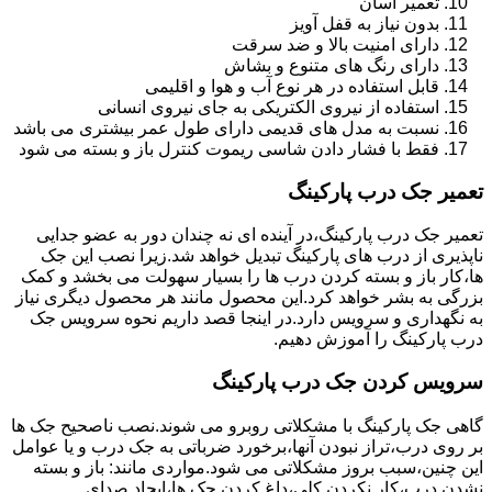
تعمیر آسان
بدون نیاز به قفل آویز
دارای امنیت بالا و ضد سرقت
دارای رنگ های متنوع و بشاش
قابل استفاده در هر نوع آب و هوا و اقلیمی
استفاده از نیروی الکتریکی به جای نیروی انسانی
نسبت به مدل های قدیمی دارای طول عمر بیشتری می باشد
فقط با فشار دادن شاسی ریموت کنترل باز و بسته می شود
تعمیر جک درب پارکینگ
تعمیر جک درب پارکینگ،در آینده ای نه چندان دور به عضو جدایی
ناپذیری از درب های پارکینگ تبدیل خواهد شد.زیرا نصب این جک
ها،کار باز و بسته کردن درب ها را بسیار سهولت می بخشد و کمک
بزرگی به بشر خواهد کرد.این محصول مانند هر محصول دیگری نیاز
به نگهداری و سرویس دارد.در اینجا قصد داریم نحوه سرویس جک
درب پارکینگ را آموزش دهیم.
سرویس کردن جک درب پارکینگ
گاهی جک پارکینگ با مشکلاتی روبرو می شوند.نصب ناصحیح جک ها
بر روی درب،تراز نبودن آنها،برخورد ضرباتی به جک درب و یا عوامل
این چنین،سبب بروز مشکلاتی می شود.مواردی مانند: باز و بسته
نشدن درب،کار نکردن کلی،داغ کردن جک ها،ایجاد صدای