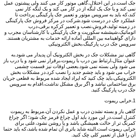
جک است.در این اختلال،گاهی موتور کار می کنند ولی پیشتون عمل
نمی کند و یا جک یک لنگه از در کار می کند و یک لنگه کار نمی
کند،که باید به سرویس موتور و تعمیر جک پارکینگی پرداخت تا
عملکرد جک در درست شود.شرکت در مرکز فروش جک پارکینگی
در زمینه تولید،فروش،نصب و تعمیر کرکره برقی،درب
اتوماتیک،شیششه سکوریت و جک پارکینگی با کارشناسان مجرب و
دارای گواهینامه بین المللی آماده ارائه خدمات به مشتریان هستند.
سرویس جک درب پارکینگ،بخش الکترونیکی
گاهی نیز مشکلات جک در بخش الکترونیک آن پدیدار می شود.به
عنوان مثال،ارتباط بین درب با ریموت،برقرار نمی شود و یا درب باز
می شود ولی بسته نمی شود.بعضی اوقات نیز قسمت چشمی
خراب می شود و باید چشم جدید را نصب کرد.در مشکلات بخش
الکترونیکی،باید چک کنید که ایراد ایجاد شده مربوط به قطعی جریان
برق ساختمانی نباشد و اگر برق مشکل نداشت،اقدام به سرویس
جک درب پارکینگ کنید.
1.خرابی ریموت
گاهی باز و بسته نشدن درب و عمل نکردن آن،مربوط به ریموت
کنترل است.در این مورد باید اول چراغ قرمز چک شود؛ اگر چراغ
کمرنگ تر از حالت همیشگی باشد و یا روشن نشود،علتی برای
خرابی ریموت است.البته شاید باتری آن تمام شده باشد،که باید حتما
آن را قبل از تعمیر کلی چک کنید.