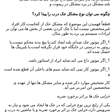
بلند،مشکل در برد،مشکل در ریموت و
چگونه می توان نوع مشکل جک درب را پیدا کرد؟
قطعاً فهمیدن این موضوع که مشکل جک از کجاست،کار افراد
غیرمتخصص نیست.اما با چک کردن بعضی از بخش ها،می توان بر
ایرادات سیستم پی برد.به طور مثال،
؟_اگر موتور جک صدای بلند ایجاد کند،یا پیچ بدنه محکم نیست،یا
روتور به درستی در جایگاه خود قرار نگرفته است،یا بلبرینگ ها
خشک شده اند.
؟_اگر موتور داغ می کند،شاید ایراد از استاتور باشد.
؟_اگر موتور کار نمی کند،شاید سیم های داخلی آن قطع شده است
و
کار تشخیص موارد ذکر شده و سایر مشکل ها،تنها از عهده ی
متخصصین این امر،بر می آید.
خرابی جک ها بر اثر برخورد ضربه
یکی از رایج ترین نوع خرابی که در جک ها ایجاد می شود و نیاز به
سرویس دارد،خرابی جک بر اثر برخورد ضربه و یا ماشین به درب و