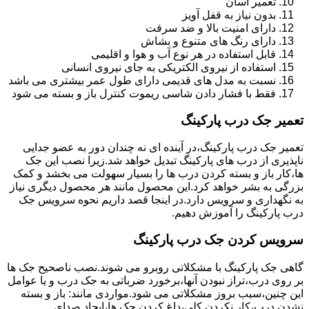
تعمیر آسان
بدون نیاز به قفل آویز
دارای امنیت بالا و ضد سرقت
دارای رنگ های متنوع و بشاش
قابل استفاده در هر نوع آب و هوا و اقلیمی
استفاده از نیروی الکتریکی به جای نیروی انسانی
نسبت به مدل های قدیمی دارای طول عمر بیشتری می باشد
فقط با فشار دادن شاسی ریموت کنترل باز و بسته می شود
تعمیر جک درب پارکینگ
تعمیر جک درب پارکینگ،در آینده ای نه چندان دور به عضو جدایی
ناپذیری از درب های پارکینگ تبدیل خواهد شد.زیرا نصب این جک
ها،کار باز و بسته کردن درب ها را بسیار سهولت می بخشد و کمک
بزرگی به بشر خواهد کرد.این محصول مانند هر محصول دیگری نیاز
به نگهداری و سرویس دارد.در اینجا قصد داریم نحوه سرویس جک
درب پارکینگ را آموزش دهیم.
سرویس کردن جک درب پارکینگ
گاهی جک پارکینگ با مشکلاتی روبرو می شوند.نصب ناصحیح جک ها
بر روی درب،تراز نبودن آنها،برخورد ضرباتی به جک درب و یا عوامل
این چنین،سبب بروز مشکلاتی می شود.مواردی مانند: باز و بسته
نشدن درب،کار نکردن کلی،داغ کردن جک ها،ایجاد صدای