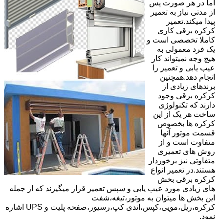
اما در هر صورت پس
از مدتی نیاز به تعمیر
پیدا میکند.تعمیر
کرکره برقی کاری
کاملا تخصصی است و
یک فرد معمولی به
هیچ وجه نمیتواند کار
عیب یابی و تعمیر را
انجام دهد.همچنین
برندهای زیادی از
کرکره برقی وجود
دارند که تکنولوژی
ساخت هر یک از این
کرکره ها بخصوص
قسمت موتور آنها
متفاوت است و از
روش های تعمیری
متفاوتی نیز برخوردار
هستند.در تعمیر انواع
کرکره برقی بخش
های زیادی مورد عیب یابی و سپس تعمیر قرار میگیرند که از جمله
این بخش ها میتوان به موتور،تیغه،شفت
کرکره،ریل،مویی،کپس،اندی کپ،رسیور،صفحه پلیت و UPS اشاره
نمود.