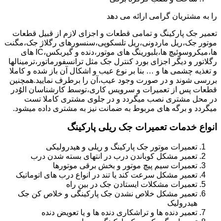
را به مشتریان گرامی ارائه می دهد
تعمیر جک پارکینگ و تمامی قطعات و اجزای لازم از قبیل قطعات
موتور جک،ریل ماردونی،ریل تلسکوپی،سنسورهای رگلاژ جک،مگنت
ها،میکروسوئیچ ها،بلبورینگ های موتور،دنده و گیربکس،IC های
رگلاتور و دیگر اجزای بورد کنترل جک مثل ترانسفورماتور،ترمینالها
و تغذیه چشمی ها و … بنا بر نوع عیب و اشکال آن باز شده و کاملا
بررسی شوند و در صورت وجود عیب،آن را برطرف نمایید.همچنین
قطعات پس از تعمیرات و سرویس کاری،توسط کارشناسان الوُدر
در محل مشتری نصب میگردد و در جلوی مشتری کاملا تست
میگردد و برگه های مربوط به ضمانت نیز به مشتری داده میشود.
انواع خدمات تعمیرات جک ریلی پارکینگ
تعمیرات موتور جک پارکینگ و ریلی و هیدرولیکی
تعمیر مشکل کوباندن درب در انتهای بسته شدن درب
تعمیرات سیم پیچ موتور و بخش برقی موتورها
تعمیر مشکل سرعت کند یا تند در انواع درب های اتوماتیک
تعمیرات مشکلات ایستادن جک در بین راه
تعمیر مشکل خلاص نشدن جک پارکینگی و خلاص کن جک
هیدرولیک
تعمیر دنده ها و تراشکاری دنده ها و یا تعویض دنده