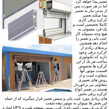
تعمیر پیدا خواهد کرد
اما در هر صورت پس
از مدتی نیاز به تعمیر
پیدا میکند.تعمیر
کرکره برقی کاری
کاملا تخصصی است و
یک فرد معمولی به
هیچ وجه نمیتواند کار
عیب یابی و تعمیر را
انجام دهد.همچنین
برندهای زیادی از
کرکره برقی وجود
دارند که تکنولوژی
ساخت هر یک از این
کرکره ها بخصوص
قسمت موتور آنها
متفاوت است و از
روش های تعمیری
متفاوتی نیز برخوردار
هستند.در تعمیر انواع
کرکره برقی بخش
های زیادی مورد عیب یابی و سپس تعمیر قرار میگیرند که از جمله
این بخش ها میتوان به موتور،تیغه،شفت
کرکره،ریل،مویی،کپس،اندی کپ،رسیور،صفحه پلیت و UPS اشاره