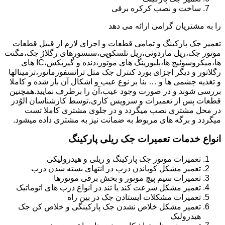
ساخت و نصب کرکره برقی
را به مشتریان گرامی ارائه می دهد
تعمیر جک پارکینگ و تمامی قطعات و اجزای لازم از قبیل قطعات
موتور جک،ریل ماردونی،ریل تلسکوپی،سنسورهای رگلاژ جک،مگنت
ها،میکروسوئیچ ها،بلبورینگ های موتور،دنده و گیربکس،IC های
رگلاتور و دیگر اجزای بورد کنترل جک مثل ترانسفورماتور،ترمینالها
و تغذیه چشمی ها و … بنا بر نوع عیب و اشکال آن باز شده و کاملا
بررسی شوند و در صورت وجود عیب،آن را برطرف نمایید.همچنین
قطعات پس از تعمیرات و سرویس کاری،توسط کارشناسان الوُدر
در محل مشتری نصب میگردد و در جلوی مشتری کاملا تست
میگردد و برگه های مربوط به ضمانت نیز به مشتری داده میشود.
انواع خدمات تعمیرات جک ریلی پارکینگ
تعمیرات موتور جک پارکینگ و ریلی و هیدرولیکی
تعمیر مشکل کوباندن درب در انتهای بسته شدن درب
تعمیرات سیم پیچ موتور و بخش برقی موتورها
تعمیر مشکل سرعت کند یا تند در انواع درب های اتوماتیک
تعمیرات مشکلات ایستادن جک در بین راه
تعمیر مشکل خلاص نشدن جک پارکینگی و خلاص کن جک
هیدرولیک