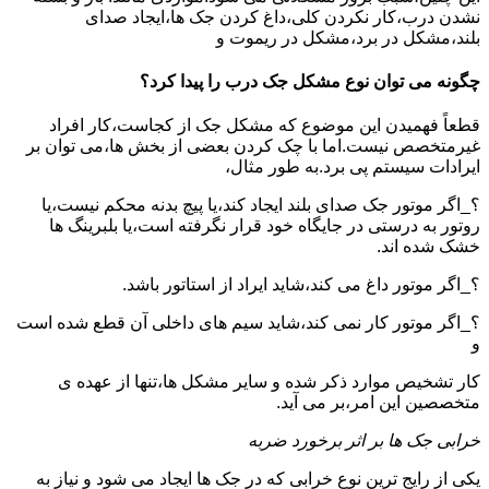
نشدن درب،کار نکردن کلی،داغ کردن جک ها،ایجاد صدای
بلند،مشکل در برد،مشکل در ریموت و
چگونه می توان نوع مشکل جک درب را پیدا کرد؟
قطعاً فهمیدن این موضوع که مشکل جک از کجاست،کار افراد
غیرمتخصص نیست.اما با چک کردن بعضی از بخش ها،می توان بر
ایرادات سیستم پی برد.به طور مثال،
؟_اگر موتور جک صدای بلند ایجاد کند،یا پیچ بدنه محکم نیست،یا
روتور به درستی در جایگاه خود قرار نگرفته است،یا بلبرینگ ها
خشک شده اند.
؟_اگر موتور داغ می کند،شاید ایراد از استاتور باشد.
؟_اگر موتور کار نمی کند،شاید سیم های داخلی آن قطع شده است
و
کار تشخیص موارد ذکر شده و سایر مشکل ها،تنها از عهده ی
متخصصین این امر،بر می آید.
خرابی جک ها بر اثر برخورد ضربه
یکی از رایج ترین نوع خرابی که در جک ها ایجاد می شود و نیاز به