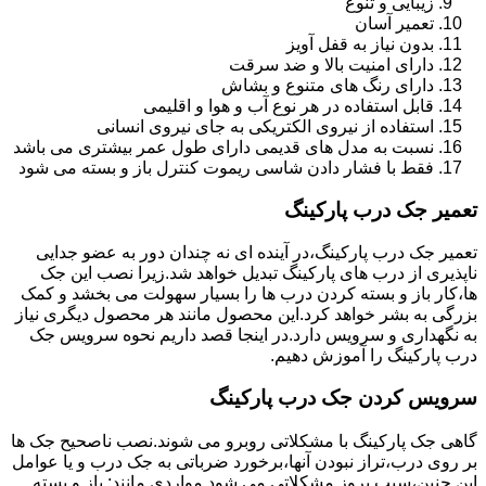
زیبایی و تنوع
تعمیر آسان
بدون نیاز به قفل آویز
دارای امنیت بالا و ضد سرقت
دارای رنگ های متنوع و بشاش
قابل استفاده در هر نوع آب و هوا و اقلیمی
استفاده از نیروی الکتریکی به جای نیروی انسانی
نسبت به مدل های قدیمی دارای طول عمر بیشتری می باشد
فقط با فشار دادن شاسی ریموت کنترل باز و بسته می شود
تعمیر جک درب پارکینگ
تعمیر جک درب پارکینگ،در آینده ای نه چندان دور به عضو جدایی
ناپذیری از درب های پارکینگ تبدیل خواهد شد.زیرا نصب این جک
ها،کار باز و بسته کردن درب ها را بسیار سهولت می بخشد و کمک
بزرگی به بشر خواهد کرد.این محصول مانند هر محصول دیگری نیاز
به نگهداری و سرویس دارد.در اینجا قصد داریم نحوه سرویس جک
درب پارکینگ را آموزش دهیم.
سرویس کردن جک درب پارکینگ
گاهی جک پارکینگ با مشکلاتی روبرو می شوند.نصب ناصحیح جک ها
بر روی درب،تراز نبودن آنها،برخورد ضرباتی به جک درب و یا عوامل
این چنین،سبب بروز مشکلاتی می شود.مواردی مانند: باز و بسته