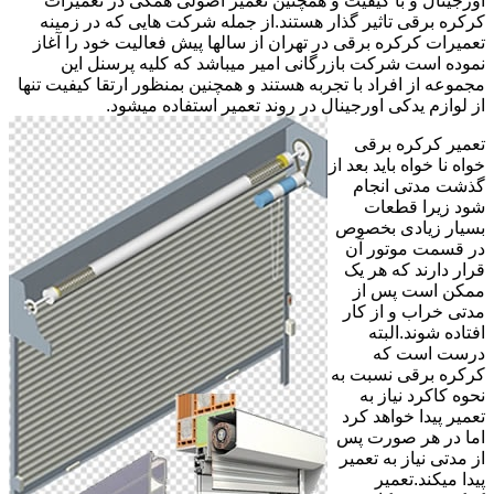
اورجینال و با کیفیت و همچنین تعمیر اصولی همگی در تعمیرات
کرکره برقی تاثیر گذار هستند.از جمله شرکت هایی که در زمینه
تعمیرات کرکره برقی در تهران از سالها پیش فعالیت خود را آغاز
نموده است شرکت بازرگانی امیر میباشد که کلیه پرسنل این
مجموعه از افراد با تجربه هستند و همچنین بمنظور ارتقا کیفیت تنها
از لوازم یدکی اورجینال در روند تعمیر استفاده میشود.
تعمیر کرکره برقی
خواه نا خواه باید بعد از
گذشت مدتی انجام
شود زیرا قطعات
بسیار زیادی بخصوص
در قسمت موتور آن
قرار دارند که هر یک
ممکن است پس از
مدتی خراب و از کار
افتاده شوند.البته
درست است که
کرکره برقی نسبت به
نحوه کاکرد نیاز به
تعمیر پیدا خواهد کرد
اما در هر صورت پس
از مدتی نیاز به تعمیر
پیدا میکند.تعمیر