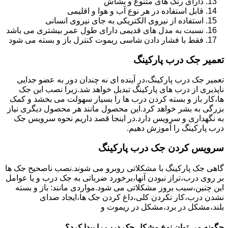
دارای رنگ های متنوع و بشاش
قابل استفاده در هر نوع آب و هوا و اقلیمی
استفاده از نیروی الکتریکی به جای نیروی انسانی
نسبت به مدل های قدیمی دارای طول عمر بیشتری می باشد
فقط با فشار دادن شاسی ریموت کنترل باز و بسته می شود
تعمیر جک درب پارکینگ
تعمیر جک درب پارکینگ،در آینده ای نه چندان دور به عضو جدایی
ناپذیری از درب های پارکینگ تبدیل خواهد شد.زیرا نصب این جک
ها،کار باز و بسته کردن درب ها را بسیار سهولت می بخشد و کمک
بزرگی به بشر خواهد کرد.این محصول مانند هر محصول دیگری نیاز
به نگهداری و سرویس دارد.در اینجا قصد داریم نحوه سرویس جک
درب پارکینگ را آموزش دهیم.
سرویس کردن جک درب پارکینگ
گاهی جک پارکینگ با مشکلاتی روبرو می شوند.نصب ناصحیح جک ها
بر روی درب،تراز نبودن آنها،برخورد ضرباتی به جک درب و یا عوامل
این چنین،سبب بروز مشکلاتی می شود.مواردی مانند: باز و بسته
نشدن درب،کار نکردن کلی،داغ کردن جک ها،ایجاد صدای
بلند،مشکل در برد،مشکل در ریموت و
چگونه می توان نوع مشکل جک درب را پیدا کرد؟