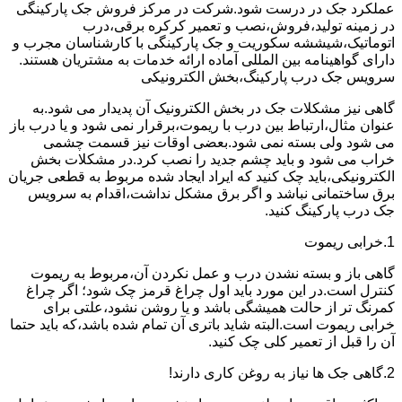
عملکرد جک در درست شود.شرکت در مرکز فروش جک پارکینگی
در زمینه تولید،فروش،نصب و تعمیر کرکره برقی،درب
اتوماتیک،شیششه سکوریت و جک پارکینگی با کارشناسان مجرب و
دارای گواهینامه بین المللی آماده ارائه خدمات به مشتریان هستند.
سرویس جک درب پارکینگ،بخش الکترونیکی
گاهی نیز مشکلات جک در بخش الکترونیک آن پدیدار می شود.به
عنوان مثال،ارتباط بین درب با ریموت،برقرار نمی شود و یا درب باز
می شود ولی بسته نمی شود.بعضی اوقات نیز قسمت چشمی
خراب می شود و باید چشم جدید را نصب کرد.در مشکلات بخش
الکترونیکی،باید چک کنید که ایراد ایجاد شده مربوط به قطعی جریان
برق ساختمانی نباشد و اگر برق مشکل نداشت،اقدام به سرویس
جک درب پارکینگ کنید.
1.خرابی ریموت
گاهی باز و بسته نشدن درب و عمل نکردن آن،مربوط به ریموت
کنترل است.در این مورد باید اول چراغ قرمز چک شود؛ اگر چراغ
کمرنگ تر از حالت همیشگی باشد و یا روشن نشود،علتی برای
خرابی ریموت است.البته شاید باتری آن تمام شده باشد،که باید حتما
آن را قبل از تعمیر کلی چک کنید.
2.گاهی جک ها نیاز به روغن کاری دارند!