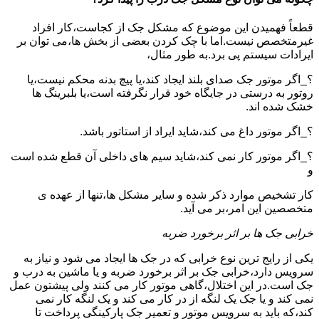
قطعاً فهمیدن این موضوع که مشکل جک از کجاست،کار افراد
غیرمتخصص نیست.اما با چک کردن بعضی از بخش ها،می توان بر
ایرادات سیستم پی برد.به طور مثال،
؟_اگر موتور جک صدای بلند ایجاد کند،یا پیچ بدنه محکم نیست،یا
روتور به درستی در جایگاه خود قرار نگرفته است،یا بلبرینگ ها
خشک شده اند.
؟_اگر موتور داغ می کند،شاید ایراد از استاتور باشد.
؟_اگر موتور کار نمی کند،شاید سیم های داخلی آن قطع شده است
و
کار تشخیص موارد ذکر شده و سایر مشکل ها،تنها از عهده ی
متخصصین این امر،بر می آید.
خرابی جک ها بر اثر برخورد ضربه
یکی از رایج ترین نوع خرابی که در جک ها ایجاد می شود و نیاز به
سرویس دارد،خرابی جک بر اثر برخورد ضربه و یا ماشین به درب و
جک است.در این اختلال،گاهی موتور کار می کنند ولی پیشتون عمل
نمی کند و یا جک یک لنگه از در کار می کند و یک لنگه کار نمی
کند،که باید به سرویس موتور و تعمیر جک پارکینگی پرداخت تا