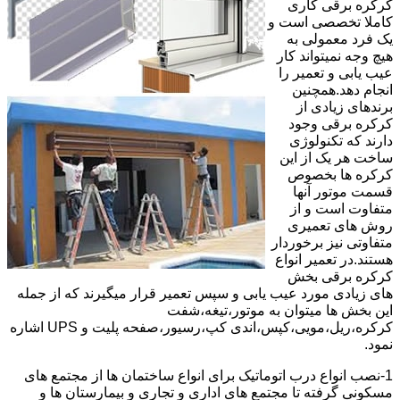
کرکره برقی کاری
کاملا تخصصی است و
یک فرد معمولی به
هیچ وجه نمیتواند کار
عیب یابی و تعمیر را
انجام دهد.همچنین
برندهای زیادی از
کرکره برقی وجود
دارند که تکنولوژی
ساخت هر یک از این
کرکره ها بخصوص
قسمت موتور آنها
متفاوت است و از
روش های تعمیری
متفاوتی نیز برخوردار
هستند.در تعمیر انواع
کرکره برقی بخش
های زیادی مورد عیب یابی و سپس تعمیر قرار میگیرند که از جمله
این بخش ها میتوان به موتور،تیغه،شفت
کرکره،ریل،مویی،کپس،اندی کپ،رسیور،صفحه پلیت و UPS اشاره
نمود.
1-نصب انواع درب اتوماتیک برای انواع ساختمان ها از مجتمع های
مسکونی گرفته تا مجتمع های اداری و تجاری و بیمارستان ها و