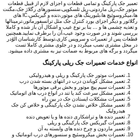
تعمیر جک پارکینگ و تمامی قطعات و اجزای لازم از قبیل قطعات
موتور جک،ریل ماردونی،ریل تلسکوپی،سنسورهای رگلاژ جک،مگنت
ها،میکروسوئیچ ها،بلبورینگ های موتور،دنده و گیربکس،IC های
رگلاتور و دیگر اجزای بورد کنترل جک مثل ترانسفورماتور،ترمینالها
و تغذیه چشمی ها و … بنا بر نوع عیب و اشکال آن باز شده و کاملا
بررسی شوند و در صورت وجود عیب،آن را برطرف نمایید.همچنین
قطعات پس از تعمیرات و سرویس کاری،توسط کارشناسان الوُدر
در محل مشتری نصب میگردد و در جلوی مشتری کاملا تست
میگردد و برگه های مربوط به ضمانت نیز به مشتری داده میشود.
انواع خدمات تعمیرات جک ریلی پارکینگ
تعمیرات موتور جک پارکینگ و ریلی و هیدرولیکی
تعمیر مشکل کوباندن درب در انتهای بسته شدن درب
تعمیرات سیم پیچ موتور و بخش برقی موتورها
تعمیر مشکل سرعت کند یا تند در انواع درب های اتوماتیک
تعمیرات مشکلات ایستادن جک در بین راه
تعمیر مشکل خلاص نشدن جک پارکینگی و خلاص کن جک
هیدرولیک
تعمیر دنده ها و تراشکاری دنده ها و یا تعویض دنده
تعمیرات گیربکس جک پارکینگی و ریلی
تعمیر ماردون و چرخ دنده های وابسته به آن
تعمیرات بخش میکروسئیچ و سنسورهای درب اتوماتیک و