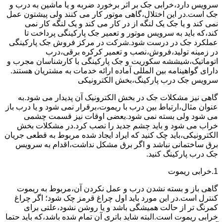
سرویس دارد،خرابی جک بر اثر برخورد ضربه و یا ماشین به درب و
جک است.در این اختلال،گاهی موتور کار می کنند ولی پیشتون عمل
نمی کند و یا جک یک لنگه از در کار می کند و یک لنگه کار نمی
کند،که باید به سرویس موتور و تعمیر جک پارکینگی پرداخت تا
عملکرد جک در درست شود.شرکت در مرکز فروش جک پارکینگی
در زمینه تولید،فروش،نصب و تعمیر کرکره برقی،درب
اتوماتیک،شیششه سکوریت و جک پارکینگی با کارشناسان مجرب و
دارای گواهینامه بین المللی آماده ارائه خدمات به مشتریان هستند.
سرویس جک درب پارکینگ،بخش الکترونیکی
گاهی نیز مشکلات جک در بخش الکترونیک آن پدیدار می شود.به
عنوان مثال،ارتباط بین درب با ریموت،برقرار نمی شود و یا درب باز
می شود ولی بسته نمی شود.بعضی اوقات نیز قسمت چشمی
خراب می شود و باید چشم جدید را نصب کرد.در مشکلات بخش
الکترونیکی،باید چک کنید که ایراد ایجاد شده مربوط به قطعی جریان
برق ساختمانی نباشد و اگر برق مشکل نداشت،اقدام به سرویس
جک درب پارکینگ کنید.
1.خرابی ریموت
گاهی باز و بسته نشدن درب و عمل نکردن آن،مربوط به ریموت
کنترل است.در این مورد باید اول چراغ قرمز چک شود؛ اگر چراغ
کمرنگ تر از حالت همیشگی باشد و یا روشن نشود،علتی برای
خرابی ریموت است.البته شاید باتری آن تمام شده باشد،که باید حتما