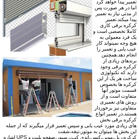
تعمیر پیدا خواهد کرد
اما در هر صورت پس
از مدتی نیاز به تعمیر
پیدا میکند.تعمیر
کرکره برقی کاری
کاملا تخصصی است و
یک فرد معمولی به
هیچ وجه نمیتواند کار
عیب یابی و تعمیر را
انجام دهد.همچنین
برندهای زیادی از
کرکره برقی وجود
دارند که تکنولوژی
ساخت هر یک از این
کرکره ها بخصوص
قسمت موتور آنها
متفاوت است و از
روش های تعمیری
متفاوتی نیز برخوردار
هستند.در تعمیر انواع
کرکره برقی بخش
های زیادی مورد عیب یابی و سپس تعمیر قرار میگیرند که از جمله
این بخش ها میتوان به موتور،تیغه،شفت
کرکره،ریل،مویی،کپس،اندی کپ،رسیور،صفحه پلیت و UPS اشاره