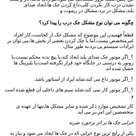
نشدن درب،کار نکردن کلی،داغ کردن جک ها،ایجاد صدای
بلند،مشکل در برد،مشکل در ریموت و
چگونه می توان نوع مشکل جک درب را پیدا کرد؟
قطعاً فهمیدن این موضوع که مشکل جک از کجاست،کار افراد
غیرمتخصص نیست.اما با چک کردن بعضی از بخش ها،می توان بر
ایرادات سیستم پی برد.به طور مثال،
؟_اگر موتور جک صدای بلند ایجاد کند،یا پیچ بدنه محکم نیست،یا
روتور به درستی در جایگاه خود قرار نگرفته است،یا بلبرینگ ها
خشک شده اند.
؟_اگر موتور داغ می کند،شاید ایراد از استاتور باشد.
؟_اگر موتور کار نمی کند،شاید سیم های داخلی آن قطع شده است
و
کار تشخیص موارد ذکر شده و سایر مشکل ها،تنها از عهده ی
متخصصین این امر،بر می آید.
خرابی جک ها بر اثر برخورد ضربه
یکی از رایج ترین نوع خرابی که در جک ها ایجاد می شود و نیاز به