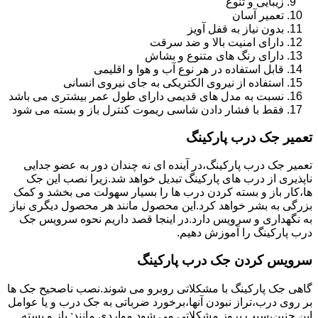
زیبایی و تنوع
تعمیر آسان
بدون نیاز به قفل آویز
دارای امنیت بالا و ضد سرقت
دارای رنگ های متنوع و بشاش
قابل استفاده در هر نوع آب و هوا و اقلیمی
استفاده از نیروی الکتریکی به جای نیروی انسانی
نسبت به مدل های قدیمی دارای طول عمر بیشتری می باشد
فقط با فشار دادن شاسی ریموت کنترل باز و بسته می شود
تعمیر جک درب پارکینگ
تعمیر جک درب پارکینگ،در آینده ای نه چندان دور به عضو جدایی
ناپذیری از درب های پارکینگ تبدیل خواهد شد.زیرا نصب این جک
ها،کار باز و بسته کردن درب ها را بسیار سهولت می بخشد و کمک
بزرگی به بشر خواهد کرد.این محصول مانند هر محصول دیگری نیاز
به نگهداری و سرویس دارد.در اینجا قصد داریم نحوه سرویس جک
درب پارکینگ را آموزش دهیم.
سرویس کردن جک درب پارکینگ
گاهی جک پارکینگ با مشکلاتی روبرو می شوند.نصب ناصحیح جک ها
بر روی درب،تراز نبودن آنها،برخورد ضرباتی به جک درب و یا عوامل
این چنین،سبب بروز مشکلاتی می شود.مواردی مانند: باز و بسته