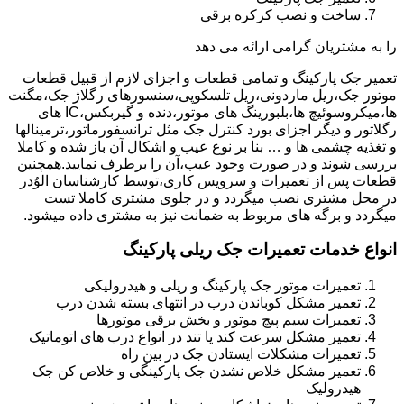
ساخت و نصب کرکره برقی
را به مشتریان گرامی ارائه می دهد
تعمیر جک پارکینگ و تمامی قطعات و اجزای لازم از قبیل قطعات
موتور جک،ریل ماردونی،ریل تلسکوپی،سنسورهای رگلاژ جک،مگنت
ها،میکروسوئیچ ها،بلبورینگ های موتور،دنده و گیربکس،IC های
رگلاتور و دیگر اجزای بورد کنترل جک مثل ترانسفورماتور،ترمینالها
و تغذیه چشمی ها و … بنا بر نوع عیب و اشکال آن باز شده و کاملا
بررسی شوند و در صورت وجود عیب،آن را برطرف نمایید.همچنین
قطعات پس از تعمیرات و سرویس کاری،توسط کارشناسان الوُدر
در محل مشتری نصب میگردد و در جلوی مشتری کاملا تست
میگردد و برگه های مربوط به ضمانت نیز به مشتری داده میشود.
انواع خدمات تعمیرات جک ریلی پارکینگ
تعمیرات موتور جک پارکینگ و ریلی و هیدرولیکی
تعمیر مشکل کوباندن درب در انتهای بسته شدن درب
تعمیرات سیم پیچ موتور و بخش برقی موتورها
تعمیر مشکل سرعت کند یا تند در انواع درب های اتوماتیک
تعمیرات مشکلات ایستادن جک در بین راه
تعمیر مشکل خلاص نشدن جک پارکینگی و خلاص کن جک
هیدرولیک