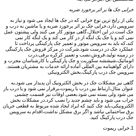
خرابی جک ها بر اثر برخورد ضربه
یکی از رایج ترین نوع خرابی که در جک ها ایجاد می شود و نیاز به
سرویس دارد،خرابی جک بر اثر برخورد ضربه و یا ماشین به درب و
جک است.در این اختلال،گاهی موتور کار می کنند ولی پیشتون عمل
نمی کند و یا جک یک لنگه از در کار می کند و یک لنگه کار نمی
کند،که باید به سرویس موتور و تعمیر جک پارکینگی پرداخت تا
عملکرد جک در درست شود.شرکت در مرکز فروش جک پارکینگی
در زمینه تولید،فروش،نصب و تعمیر کرکره برقی،درب
اتوماتیک،شیششه سکوریت و جک پارکینگی با کارشناسان مجرب و
دارای گواهینامه بین المللی آماده ارائه خدمات به مشتریان هستند.
سرویس جک درب پارکینگ،بخش الکترونیکی
گاهی نیز مشکلات جک در بخش الکترونیک آن پدیدار می شود.به
عنوان مثال،ارتباط بین درب با ریموت،برقرار نمی شود و یا درب باز
می شود ولی بسته نمی شود.بعضی اوقات نیز قسمت چشمی
خراب می شود و باید چشم جدید را نصب کرد.در مشکلات بخش
الکترونیکی،باید چک کنید که ایراد ایجاد شده مربوط به قطعی جریان
برق ساختمانی نباشد و اگر برق مشکل نداشت،اقدام به سرویس
جک درب پارکینگ کنید.
1.خرابی ریموت