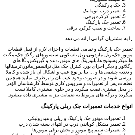
جک پارکینگی
تعمیر درب اتوماتیک،
تعمیر کرکره برقی،
تعمیر جک پارکینگ
ساخت و نصب کرکره برقی
را به مشتریان گرامی ارائه می دهد
تعمیر جک پارکینگ و تمامی قطعات و اجزای لازم از قبیل قطعات
موتور جک،ریل ماردونی،ریل تلسکوپی،سنسورهای رگلاژ جک،مگنت
ها،میکروسوئیچ ها،بلبورینگ های موتور،دنده و گیربکس،IC های
رگلاتور و دیگر اجزای بورد کنترل جک مثل ترانسفورماتور،ترمینالها
و تغذیه چشمی ها و … بنا بر نوع عیب و اشکال آن باز شده و کاملا
بررسی شوند و در صورت وجود عیب،آن را برطرف نمایید.همچنین
قطعات پس از تعمیرات و سرویس کاری،توسط کارشناسان الوُدر
در محل مشتری نصب میگردد و در جلوی مشتری کاملا تست
میگردد و برگه های مربوط به ضمانت نیز به مشتری داده میشود.
انواع خدمات تعمیرات جک ریلی پارکینگ
تعمیرات موتور جک پارکینگ و ریلی و هیدرولیکی
تعمیر مشکل کوباندن درب در انتهای بسته شدن درب
تعمیرات سیم پیچ موتور و بخش برقی موتورها