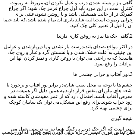
گاهی باز و بسته نشدن درب و عمل نکردن آن،مربوط به ریموت
کنترل است.در این مورد باید اول چراغ قرمز چک شود؛ اگر چراغ
کمرنگ تر از حالت همیشگی باشد و یا روشن نشود،علتی برای
خرابی ریموت است.البته شاید باتری آن تمام شده باشد،که باید حتما
آن را قبل از تعمیر کلی چک کنید.
2.گاهی جک ها نیاز به روغن کاری دارند!
در اکثر مواقع،صدای بلند،درست باز نشدن و یا دیربازشدن و عوامل
این چنینی،به علت خشک شدن و یا نشستن گرد و غبار و روی جک
هاست؛ که به راحتی می توان با روغن کاری و تمیز کردن آنها این
ایرادات را رفع نمود.
3.نور آفتاب و خرابی چشمی ها
چشم ها با توجه به محل نصب شان،در برابر نور آفتاب و برخورد با
اشعه های ماورای بنفش قرار دارند.به همین دلیل اگر همیشه در
معرض آفتاب باشند،احتمال دارد که از عمر مفیدشان کاسته شده و
زود خراب شوند.برای رفع این مشکل،می توان یک سایبان کوچک
برای چشمی تهیه کرد.
نتیجه گیری
بهتر است که اگر جک درب پارکینگ شما نیز به درستی عمل می
تلفن تماس فوری
تعمیر کرکره برقی اتوبان شیخ فضل اله نوری,نصب
کند،هر چند مدت یکبار سرویس کلی شود تا اگر قطعه ایی ضعیف