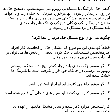
گاهی جک پارکینگ با مشکلاتی روبرو می شوند.نصب ناصحیح جک ها
بر روی درب،تراز نبودن آنها،برخورد ضرباتی به جک درب و یا عوامل
این چنین،سبب بروز مشکلاتی می شود.مواردی مانند: باز و بسته
نشدن درب،کار نکردن کلی،داغ کردن جک ها،ایجاد صدای
بلند،مشکل در برد،مشکل در ریموت و
چگونه می توان نوع مشکل جک درب را پیدا کرد؟
قطعاً فهمیدن این موضوع که مشکل جک از کجاست،کار افراد
غیرمتخصص نیست.اما با چک کردن بعضی از بخش ها،می توان بر
ایرادات سیستم پی برد.به طور مثال،
؟_اگر موتور جک صدای بلند ایجاد کند،یا پیچ بدنه محکم نیست،یا
روتور به درستی در جایگاه خود قرار نگرفته است،یا بلبرینگ ها
خشک شده اند.
؟_اگر موتور داغ می کند،شاید ایراد از استاتور باشد.
؟_اگر موتور کار نمی کند،شاید سیم های داخلی آن قطع شده است
و
کار تشخیص موارد ذکر شده و سایر مشکل ها،تنها از عهده ی
متخصصین این امر،بر می آید.