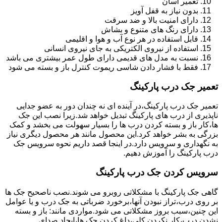
تعمیر آسان
بدون نیاز به قفل آویز
دارای امنیت بالا و ضد سرقت
دارای رنگ های متنوع و بشاش
قابل استفاده در هر نوع آب و هوا و اقلیمی
استفاده از نیروی الکتریکی به جای نیروی انسانی
نسبت به مدل های قدیمی دارای طول عمر بیشتری می باشد
فقط با فشار دادن شاسی ریموت کنترل باز و بسته می شود
تعمیر جک درب پارکینگ
تعمیر جک درب پارکینگ،در آینده ای نه چندان دور به عضو جدایی
ناپذیری از درب های پارکینگ تبدیل خواهد شد.زیرا نصب این جک
ها،کار باز و بسته کردن درب ها را بسیار سهولت می بخشد و کمک
بزرگی به بشر خواهد کرد.این محصول مانند هر محصول دیگری نیاز
به نگهداری و سرویس دارد.در اینجا قصد داریم نحوه سرویس جک
درب پارکینگ را آموزش دهیم.
سرویس کردن جک درب پارکینگ
گاهی جک پارکینگ با مشکلاتی روبرو می شوند.نصب ناصحیح جک ها
بر روی درب،تراز نبودن آنها،برخورد ضرباتی به جک درب و یا عوامل
این چنین،سبب بروز مشکلاتی می شود.مواردی مانند: باز و بسته
نشدن درب،کار نکردن کلی،داغ کردن جک ها،ایجاد صدای