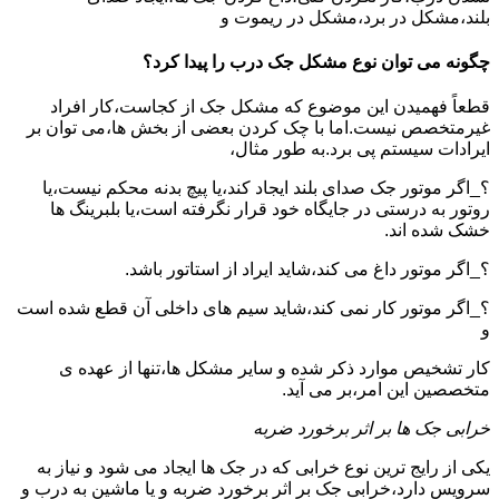
بلند،مشکل در برد،مشکل در ریموت و
چگونه می توان نوع مشکل جک درب را پیدا کرد؟
قطعاً فهمیدن این موضوع که مشکل جک از کجاست،کار افراد
غیرمتخصص نیست.اما با چک کردن بعضی از بخش ها،می توان بر
ایرادات سیستم پی برد.به طور مثال،
؟_اگر موتور جک صدای بلند ایجاد کند،یا پیچ بدنه محکم نیست،یا
روتور به درستی در جایگاه خود قرار نگرفته است،یا بلبرینگ ها
خشک شده اند.
؟_اگر موتور داغ می کند،شاید ایراد از استاتور باشد.
؟_اگر موتور کار نمی کند،شاید سیم های داخلی آن قطع شده است
و
کار تشخیص موارد ذکر شده و سایر مشکل ها،تنها از عهده ی
متخصصین این امر،بر می آید.
خرابی جک ها بر اثر برخورد ضربه
یکی از رایج ترین نوع خرابی که در جک ها ایجاد می شود و نیاز به
سرویس دارد،خرابی جک بر اثر برخورد ضربه و یا ماشین به درب و