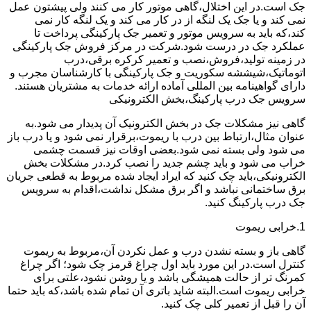
جک است.در این اختلال،گاهی موتور کار می کنند ولی پیشتون عمل
نمی کند و یا جک یک لنگه از در کار می کند و یک لنگه کار نمی
کند،که باید به سرویس موتور و تعمیر جک پارکینگی پرداخت تا
عملکرد جک در درست شود.شرکت در مرکز فروش جک پارکینگی
در زمینه تولید،فروش،نصب و تعمیر کرکره برقی،درب
اتوماتیک،شیششه سکوریت و جک پارکینگی با کارشناسان مجرب و
دارای گواهینامه بین المللی آماده ارائه خدمات به مشتریان هستند.
سرویس جک درب پارکینگ،بخش الکترونیکی
گاهی نیز مشکلات جک در بخش الکترونیک آن پدیدار می شود.به
عنوان مثال،ارتباط بین درب با ریموت،برقرار نمی شود و یا درب باز
می شود ولی بسته نمی شود.بعضی اوقات نیز قسمت چشمی
خراب می شود و باید چشم جدید را نصب کرد.در مشکلات بخش
الکترونیکی،باید چک کنید که ایراد ایجاد شده مربوط به قطعی جریان
برق ساختمانی نباشد و اگر برق مشکل نداشت،اقدام به سرویس
جک درب پارکینگ کنید.
1.خرابی ریموت
گاهی باز و بسته نشدن درب و عمل نکردن آن،مربوط به ریموت
کنترل است.در این مورد باید اول چراغ قرمز چک شود؛ اگر چراغ
کمرنگ تر از حالت همیشگی باشد و یا روشن نشود،علتی برای
خرابی ریموت است.البته شاید باتری آن تمام شده باشد،که باید حتما
آن را قبل از تعمیر کلی چک کنید.