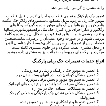
را به مشتریان گرامی ارائه می دهد
تعمیر جک پارکینگ و تمامی قطعات و اجزای لازم از قبیل قطعات
موتور جک،ریل ماردونی،ریل تلسکوپی،سنسورهای رگلاژ جک،مگنت
ها،میکروسوئیچ ها،بلبورینگ های موتور،دنده و گیربکس،IC های
رگلاتور و دیگر اجزای بورد کنترل جک مثل ترانسفورماتور،ترمینالها
و تغذیه چشمی ها و … بنا بر نوع عیب و اشکال آن باز شده و کاملا
بررسی شوند و در صورت وجود عیب،آن را برطرف نمایید.همچنین
قطعات پس از تعمیرات و سرویس کاری،توسط کارشناسان الوُدر
در محل مشتری نصب میگردد و در جلوی مشتری کاملا تست
میگردد و برگه های مربوط به ضمانت نیز به مشتری داده میشود.
انواع خدمات تعمیرات جک ریلی پارکینگ
تعمیرات موتور جک پارکینگ و ریلی و هیدرولیکی
تعمیر مشکل کوباندن درب در انتهای بسته شدن درب
تعمیرات سیم پیچ موتور و بخش برقی موتورها
تعمیر مشکل سرعت کند یا تند در انواع درب های اتوماتیک
تعمیرات مشکلات ایستادن جک در بین راه
تعمیر مشکل خلاص نشدن جک پارکینگی و خلاص کن جک
هیدرولیک
تعمیر دنده ها و تراشکاری دنده ها و یا تعویض دنده