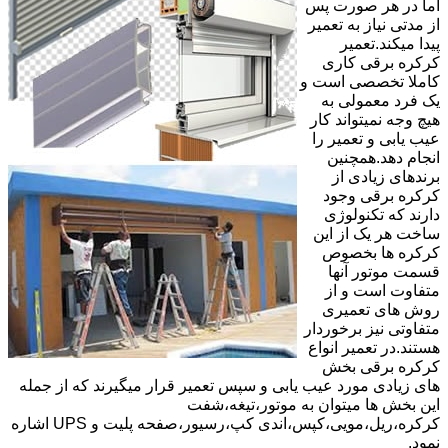
اما در هر صورت پس
از مدتی نیاز به تعمیر
پیدا میکند.تعمیر
کرکره برقی کاری
کاملا تخصصی است و
یک فرد معمولی به
هیچ وجه نمیتواند کار
عیب یابی و تعمیر را
انجام دهد.همچنین
برندهای زیادی از
کرکره برقی وجود
دارند که تکنولوژی
ساخت هر یک از این
کرکره ها بخصوص
قسمت موتور آنها
متفاوت است و از
روش های تعمیری
متفاوتی نیز برخوردار
هستند.در تعمیر انواع
کرکره برقی بخش
های زیادی مورد عیب یابی و سپس تعمیر قرار میگیرند که از جمله
این بخش ها میتوان به موتور،تیغه،شفت
کرکره،ریل،مویی،کپس،اندی کپ،رسیور،صفحه پلیت و UPS اشاره
نمود.