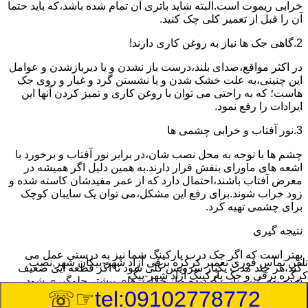
خرابی ریموت است.البته شاید باتری آن تمام شده باشد،که باید حتما
آن را قبل از تعمیر کلی چک کنید.
2.گاهی جک ها نیاز به روغن کاری دارند!
در اکثر مواقع،صدای بلند،درست باز نشدن و یا دیربازشدن و عوامل
این چنینی،به علت خشک شدن و یا نشستن گرد و غبار و روی جک
هاست؛ که به راحتی می توان با روغن کاری و تمیز کردن آنها این
ایرادات را رفع نمود.
3.نور آفتاب و خرابی چشمی ها
چشم ها با توجه به محل نصب شان،در برابر نور آفتاب و برخورد با
اشعه های ماورای بنفش قرار دارند.به همین دلیل اگر همیشه در
معرض آفتاب باشند،احتمال دارد که از عمر مفیدشان کاسته شده و
زود خراب شوند.برای رفع این مشکل،می توان یک سایبان کوچک
برای چشمی تهیه کرد.
نتیجه گیری
بهتر است که اگر جک درب پارکینگ شما نیز به درستی عمل می
تلفن تماس فوری
تعمیر کرکره برقی آزاد شهر-پیکان شهر,نصب
کند،هر چند مدت یکبار سرویس کلی شود تا اگر قطعه ایی ضعیف
کرکره برقی و جک پارکینگ آزاد شهر-پیک
شده بود،عیب یابی گردیده و از خرابی های بیشتر جلوگیری شود.
☞☏
tel:09102778772
8/7/2026 7:45:31 PM
:Published Date: