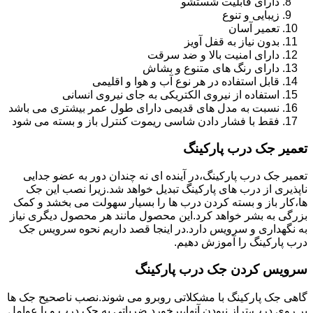
دارای قابلیت شستشو
زیبایی و تنوع
تعمیر آسان
بدون نیاز به قفل آویز
دارای امنیت بالا و ضد سرقت
دارای رنگ های متنوع و بشاش
قابل استفاده در هر نوع آب و هوا و اقلیمی
استفاده از نیروی الکتریکی به جای نیروی انسانی
نسبت به مدل های قدیمی دارای طول عمر بیشتری می باشد
فقط با فشار دادن شاسی ریموت کنترل باز و بسته می شود
تعمیر جک درب پارکینگ
تعمیر جک درب پارکینگ،در آینده ای نه چندان دور به عضو جدایی
ناپذیری از درب های پارکینگ تبدیل خواهد شد.زیرا نصب این جک
ها،کار باز و بسته کردن درب ها را بسیار سهولت می بخشد و کمک
بزرگی به بشر خواهد کرد.این محصول مانند هر محصول دیگری نیاز
به نگهداری و سرویس دارد.در اینجا قصد داریم نحوه سرویس جک
درب پارکینگ را آموزش دهیم.
سرویس کردن جک درب پارکینگ
گاهی جک پارکینگ با مشکلاتی روبرو می شوند.نصب ناصحیح جک ها
بر روی درب،تراز نبودن آنها،برخورد ضرباتی به جک درب و یا عوامل