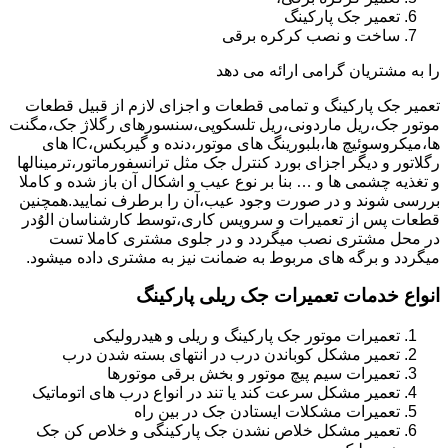
تعمیر جک پارکینگ
ساخت و نصب کرکره برقی
را به مشتریان گرامی ارائه می دهد
تعمیر جک پارکینگ و تمامی قطعات و اجزای لازم از قبیل قطعات
موتور جک،ریل ماردونی،ریل تلسکوپی،سنسورهای رگلاژ جک،مگنت
ها،میکروسوئیچ ها،بلبورینگ های موتور،دنده و گیربکس،IC های
رگلاتور و دیگر اجزای بورد کنترل جک مثل ترانسفورماتور،ترمینالها
و تغذیه چشمی ها و … بنا بر نوع عیب و اشکال آن باز شده و کاملا
بررسی شوند و در صورت وجود عیب،آن را برطرف نمایید.همچنین
قطعات پس از تعمیرات و سرویس کاری،توسط کارشناسان الوُدر
در محل مشتری نصب میگردد و در جلوی مشتری کاملا تست
میگردد و برگه های مربوط به ضمانت نیز به مشتری داده میشود.
انواع خدمات تعمیرات جک ریلی پارکینگ
تعمیرات موتور جک پارکینگ و ریلی و هیدرولیکی
تعمیر مشکل کوباندن درب در انتهای بسته شدن درب
تعمیرات سیم پیچ موتور و بخش برقی موتورها
تعمیر مشکل سرعت کند یا تند در انواع درب های اتوماتیک
تعمیرات مشکلات ایستادن جک در بین راه
تعمیر مشکل خلاص نشدن جک پارکینگی و خلاص کن جک