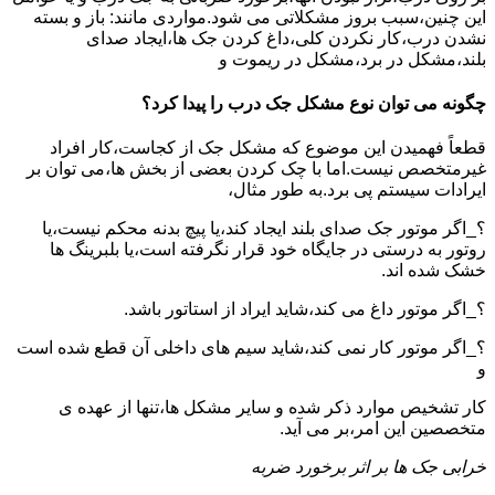
این چنین،سبب بروز مشکلاتی می شود.مواردی مانند: باز و بسته
نشدن درب،کار نکردن کلی،داغ کردن جک ها،ایجاد صدای
بلند،مشکل در برد،مشکل در ریموت و
چگونه می توان نوع مشکل جک درب را پیدا کرد؟
قطعاً فهمیدن این موضوع که مشکل جک از کجاست،کار افراد
غیرمتخصص نیست.اما با چک کردن بعضی از بخش ها،می توان بر
ایرادات سیستم پی برد.به طور مثال،
؟_اگر موتور جک صدای بلند ایجاد کند،یا پیچ بدنه محکم نیست،یا
روتور به درستی در جایگاه خود قرار نگرفته است،یا بلبرینگ ها
خشک شده اند.
؟_اگر موتور داغ می کند،شاید ایراد از استاتور باشد.
؟_اگر موتور کار نمی کند،شاید سیم های داخلی آن قطع شده است
و
کار تشخیص موارد ذکر شده و سایر مشکل ها،تنها از عهده ی
متخصصین این امر،بر می آید.
خرابی جک ها بر اثر برخورد ضربه