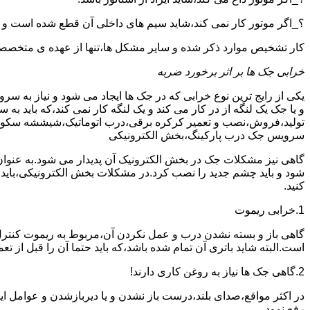
؟_اگر موتور کار نمی کند،شاید سیم های داخلی آن قطع شده است و
کار تشخیص موارد ذکر شده و سایر مشکل ها،تنها از عهده ی متخصصین
خرابی جک ها بر اثر برخورد ضربه
یکی از رایج ترین نوع خرابی که در جک ها ایجاد می شود و نیاز به س
و یا جک یک لنگه از در کار می کند و یک لنگه کار نمی کند،که بای
تولید،فروش،نصب و تعمیر کرکره برقی،درب اتوماتیک،شیششه سکوریت و
سرویس جک درب پارکینگ،بخش الکترونیکی
گاهی نیز مشکلات جک در بخش الکترونیک آن پدیدار می شود.به عنوا
شود و باید چشم جدید را نصب کرد.در مشکلات بخش الکترونیکی،باید
کنید.
1.خرابی ریموت
گاهی باز و بسته نشدن درب و عمل نکردن آن،مربوط به ریموت کنترل
است.البته شاید باتری آن تمام شده باشد،که باید حتما آن را قبل از تع
2.گاهی جک ها نیاز به روغن کاری دارند!
در اکثر مواقع،صدای بلند،درست باز نشدن و یا دیربازشدن و عوامل ای
رفع نمود.