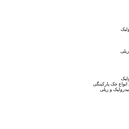
لیک
یلی
لیک
نواع جک پارکینگی
درولیک و ریلی