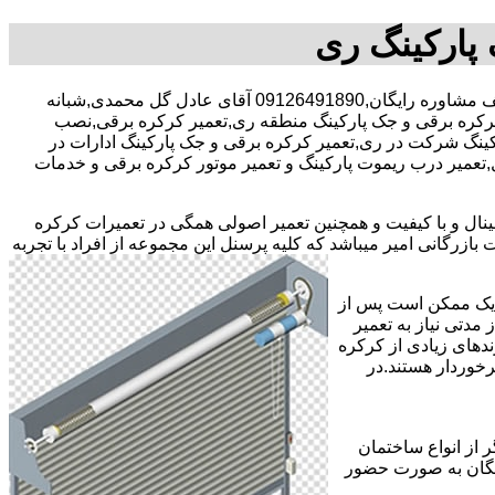
پارکینگ ری
,,با30 در صد تخفیف مشاوره رایگان,09126491890 آقای عادل گل محمدی,شبانه
کره برقی و جک پارکینگ منطقه ری,تعمیر کرکره برقی,نصب
کینگ شرکت در ری,تعمیر کرکره برقی و جک پارکینگ ادارات در
زل,تعمیر درب ریموت پارکینگ و تعمیر موتور کرکره برقی و خدمات
جینال و با کیفیت و همچنین تعمیر اصولی همگی در تعمیرات کرکره
ازرگانی امیر میباشد که کلیه پرسنل این مجموعه از افراد با تجربه
ر یک ممکن است پس از
مدتی نیاز به تعمیر
ندهای زیادی از کرکره
خوردار هستند.در
 از انواع ساختمان
ایگان به صورت حضور