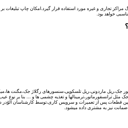
گ مراکز تجاری و غیره مورد استفاده قرار گیرد.امکان چاپ تبلیغات ب
ناسبی خواهد بود.
تور جک،ریل ماردونی،ریل تلسکوپی،سنسورهای رگلاژ جک،مگنت ها،میکر
ر اجزای بورد کنترل جک مثل ترانسفورماتور،ترمینالها و تغذیه چشمی ها و … بنا بر نو
نین قطعات پس از تعمیرات و سرویس کاری،توسط کارشناسان الوُدر
ضمانت نیز به مشتری داده میشود.