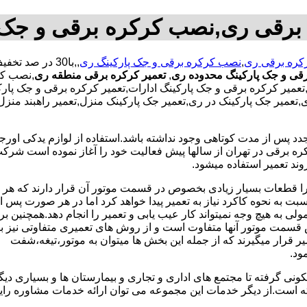
 برقی ری,نصب کرکره برقی و جک 
رکره برقی ری
,
نصب کرکره برقی و جک پارکینگ ری
قی و جک پارکینگ محدوده ری
,
تعمیر کرکره برقی منطقه ری
,نصب کر
عمیر کرکره برقی و جک پارکینگ ادارات,تعمیر کرکره برقی و جک پار
 ری,تعمیر جک پارکینک در ری,تعمیر جک پارکینک منزل,تعمیر راهبند من
جدد پس از مدت کوتاهی وجود نداشته باشد.استفاده از لوازم یدکی اور
ه برقی در تهران از سالها پیش فعالیت خود را آغاز نموده است شرکت ب
وند تعمیر استفاده میشود.
 زیرا قطعات بسیار زیادی بخصوص در قسمت موتور آن قرار دارند که ه
 به نحوه کاکرد نیاز به تعمیر پیدا خواهد کرد اما در هر صورت پس از 
 به هیچ وجه نمیتواند کار عیب یابی و تعمیر را انجام دهد.همچنین بر
قسمت موتور آنها متفاوت است و از روش های تعمیری متفاوتی نیز بر
 قرار میگیرند که از جمله این بخش ها میتوان به موتور،تیغه،شفت
ونی گرفته تا مجتمع های اداری و تجاری و بیمارستان ها و بسیاری دیگر
ته است.از دیگر خدمات این مجموعه می توان ارائه خدمات مشاوره ر