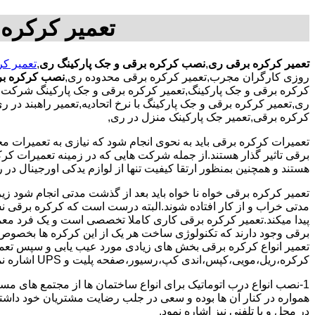
تعمیر کرکره
تعمیر کرکره برقی ری
,
نصب کرکره برقی و جک پارکینگ ری
,
تعمیر ک
روزی کارگران مجرب,تعمیر کرکره برقی محدوده ری,
نصب کرکره بر
کرکره برقی و جک پارکینگ,تعمیر کرکره برقی و جک پارکینگ شرکت,ت
ری,تعمیر کرکره برقی و جک پارکینگ با نرخ اتحادیه,تعمیر راهبند در
کرکره برقی,تعمیر جک پارکینک منزل در ری,
تعمیرات کرکره برقی باید به نحوی انجام شود که نیازی به تعمیرات م
برقی تاثیر گذار هستند.از جمله شرکت هایی که در زمینه تعمیرات کرکر
هستند و همچنین بمنظور ارتقا کیفیت تنها از لوازم یدکی اورجینال در ر
تعمیر کرکره برقی خواه نا خواه باید بعد از گذشت مدتی انجام شود
مدتی خراب و از کار افتاده شوند.البته درست است که کرکره برقی نسبت
پیدا میکند.تعمیر کرکره برقی کاری کاملا تخصصی است و یک فرد معمولی
برقی وجود دارند که تکنولوژی ساخت هر یک از این کرکره ها بخصوص 
تعمیر انواع کرکره برقی بخش های زیادی مورد عیب یابی و سپس تعمیر
کرکره،ریل،مویی،کپس،اندی کپ،رسیور،صفحه پلیت و UPS اشاره نمود.
1-نصب انواع درب اتوماتیک برای انواع ساختمان ها از مجتمع های مسک
همواره در کنار آن ها بوده و سعی در جلب رضایت مشتریان خود داش
در محل و یا تلفنی نیز اشاره نمود.