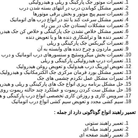
تعمیرات موتور جک پارکینگ و ریلی و هیدرولیکی
تعمیر مشکل کوباندن درب در انتهای بسته شدن درب
تعمیرات سیم پیچ موتور و بخش برقی موتورها
تعمیر مشکل سرعت کند یا تند در انواع درب های اتوماتیک
تعمیرات مشکلات ایستادن جک در بین راه
تعمیر مشکل خلاص نشدن جک پارکینگی و خلاص کن جک هیدرو
تعمیر دنده ها و تراشکاری دنده ها و یا تعویض دنده
تعمیرات گیربکس جک پارکینگی و ریلی
تعمیر ماردون و چرخ دنده های وابسته به آن
تعمیرات بخش میکروسئیچ و سنسورهای درب اتوماتیک و درب ر
تعمیرات درب هیدرولیکی پارکینگی و ریلی
تعویض اورینگ درب هیدولیک و تعویض روغن هیدرولیک
تعمیر مشکل بورد فرمان مرکزی جک الکترمکانیک و هیدرولیک
تمیرات مشکل عمل نکردم چشمی های جک
حل مشکل برنامه ریزی انواع جک های پارکینگی و ریلی و هیدرو
حل مشکل ست کردن ریموت و عملکرد چند حالته ریموت روی ا
سرویس کاری و روزغن کاری تخصصی انواع درب پارکینگی و هی
سیم کشی مجدد و تعویض سیم کشی انواع درب اتوماتیک
تعمیر راهبند انواع گوناگونی دارد از جمله :
تعمیر راهبند ستونی
تعمیر راهبند میله ای
تعمیر راهبند صفحه ای