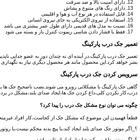
دارای امنیت بالا و ضد سرقت
دارای رنگ های متنوع و بشاش
قابل استفاده در هر نوع آب و هوا و اقلیمی
استفاده از نیروی الکتریکی به جای نیروی انسانی
نسبت به مدل های قدیمی دارای طول عمر بیشتری می باشد
فقط با فشار دادن شاسی ریموت کنترل باز و بسته می شود
تعمیر جک درب پارکینگ
تعمیر جک درب پارکینگ،در آینده ای نه چندان دور به عضو جدایی ناپذ
بشر خواهد کرد.این محصول مانند هر محصول دیگری نیاز به نگهداری 
سرویس کردن جک درب پارکینگ
گاهی جک پارکینگ با مشکلاتی روبرو می شوند.نصب ناصحیح جک ها بر 
درب،کار نکردن کلی،داغ کردن جک ها،ایجاد صدای بلند،مشکل در برد
چگونه می توان نوع مشکل جک درب را پیدا کرد؟
قطعاً فهمیدن این موضوع که مشکل جک از کجاست،کار افراد غیرمتخ
؟_اگر موتور جک صدای بلند ایجاد کند،یا پیچ بدنه محکم نیست،یا روتور
؟_اگر موتور داغ می کند،شاید ایراد از استاتور باشد.