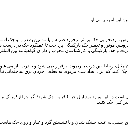
 این امر،بر می آید.
رویس دارد،خرابی جک بر اثر برخورد ضربه و یا ماشین به درب و جک اس
د به سرویس موتور و تعمیر جک پارکینگی پرداخت تا عملکرد جک در در
 جک پارکینگی با کارشناسان مجرب و دارای گواهینامه بین المللی آ
ن مثال،ارتباط بین درب با ریموت،برقرار نمی شود و یا درب باز م
 چک کنید که ایراد ایجاد شده مربوط به قطعی جریان برق ساختمانی 
 است.در این مورد باید اول چراغ قرمز چک شود؛ اگر چراغ کمرنگ تر
میر کلی چک کنید.
ن چنینی،به علت خشک شدن و یا نشستن گرد و غبار و روی جک هاست؛ که 