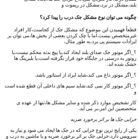
بلند،مشکل در برد،مشکل در ریموت و
چگونه می توان نوع مشکل جک درب را پیدا کرد؟
قطعاً فهمیدن این موضوع که مشکل جک از کجاست،کار افراد
غیرمتخصص نیست.اما با چک کردن بعضی از بخش ها،می توان بر
ایرادات سیستم پی برد.به طور مثال،
؟_اگر موتور جک صدای بلند ایجاد کند،یا پیچ بدنه محکم نیست،یا
روتور به درستی در جایگاه خود قرار نگرفته است،یا بلبرینگ ها
خشک شده اند.
؟_اگر موتور داغ می کند،شاید ایراد از استاتور باشد.
؟_اگر موتور کار نمی کند،شاید سیم های داخلی آن قطع شده است
و
کار تشخیص موارد ذکر شده و سایر مشکل ها،تنها از عهده ی
متخصصین این امر،بر می آید.
خرابی جک ها بر اثر برخورد ضربه
یکی از رایج ترین نوع خرابی که در جک ها ایجاد می شود و نیاز به
سرویس دارد،خرابی جک بر اثر برخورد ضربه و یا ماشین به درب و