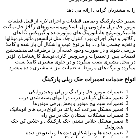
را به مشتریان گرامی ارائه می دهد
تعمیر جک پارکینگ و تمامی قطعات و اجزای لازم از قبیل قطعات
موتور جک،ریل ماردونی،ریل تلسکوپی،سنسورهای رگلاژ جک،مگنت
ها،میکروسوئیچ ها،بلبورینگ های موتور،دنده و گیربکس،IC های
رگلاتور و دیگر اجزای بورد کنترل جک مثل ترانسفورماتور،ترمینالها
و تغذیه چشمی ها و … بنا بر نوع عیب و اشکال آن باز شده و کاملا
بررسی شوند و در صورت وجود عیب،آن را برطرف نمایید.همچنین
قطعات پس از تعمیرات و سرویس کاری،توسط کارشناسان الوُدر
در محل مشتری نصب میگردد و در جلوی مشتری کاملا تست
میگردد و برگه های مربوط به ضمانت نیز به مشتری داده میشود.
انواع خدمات تعمیرات جک ریلی پارکینگ
تعمیرات موتور جک پارکینگ و ریلی و هیدرولیکی
تعمیر مشکل کوباندن درب در انتهای بسته شدن درب
تعمیرات سیم پیچ موتور و بخش برقی موتورها
تعمیر مشکل سرعت کند یا تند در انواع درب های اتوماتیک
تعمیرات مشکلات ایستادن جک در بین راه
تعمیر مشکل خلاص نشدن جک پارکینگی و خلاص کن جک
هیدرولیک
تعمیر دنده ها و تراشکاری دنده ها و یا تعویض دنده