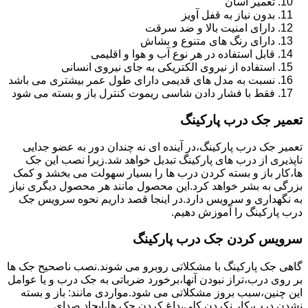
تعمیر آسان
بدون نیاز به قفل آویز
دارای امنیت بالا و ضد سرقت
دارای رنگ های متنوع و بشاش
قابل استفاده در هر نوع آب و هوا و اقلیمی
استفاده از نیروی الکتریکی به جای نیروی انسانی
نسبت به مدل های قدیمی دارای طول عمر بیشتری می باشد
فقط با فشار دادن شاسی ریموت کنترل باز و بسته می شود
تعمیر جک درب پارکینگ
تعمیر جک درب پارکینگ،در آینده ای نه چندان دور به عضو جدایی
ناپذیری از درب های پارکینگ تبدیل خواهد شد.زیرا نصب این جک
ها،کار باز و بسته کردن درب ها را بسیار سهولت می بخشد و کمک
بزرگی به بشر خواهد کرد.این محصول مانند هر محصول دیگری نیاز
به نگهداری و سرویس دارد.در اینجا قصد داریم نحوه سرویس جک
درب پارکینگ را آموزش دهیم.
سرویس کردن جک درب پارکینگ
گاهی جک پارکینگ با مشکلاتی روبرو می شوند.نصب ناصحیح جک ها
بر روی درب،تراز نبودن آنها،برخورد ضرباتی به جک درب و یا عوامل
این چنین،سبب بروز مشکلاتی می شود.مواردی مانند: باز و بسته
نشدن درب،کار نکردن کلی،داغ کردن جک ها،ایجاد صدای