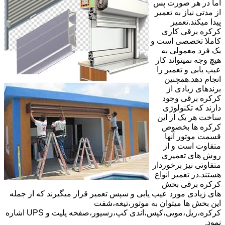
اما در هر صورت پس
از مدتی نیاز به تعمیر
پیدا میکند.تعمیر
کرکره برقی کاری
کاملا تخصصی است و
یک فرد معمولی به
هیچ وجه نمیتواند کار
عیب یابی و تعمیر را
انجام دهد.همچنین
برندهای زیادی از
کرکره برقی وجود
دارند که تکنولوژی
ساخت هر یک از این
کرکره ها بخصوص
قسمت موتور آنها
متفاوت است و از
روش های تعمیری
متفاوتی نیز برخوردار
هستند.در تعمیر انواع
کرکره برقی بخش
های زیادی مورد عیب یابی و سپس تعمیر قرار میگیرند که از جمله
این بخش ها میتوان به موتور،تیغه،شفت
کرکره،ریل،مویی،کپس،اندی کپ،رسیور،صفحه پلیت و UPS اشاره
نمود.