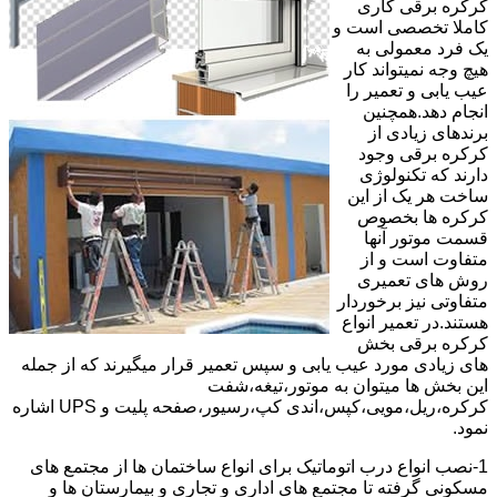
کرکره برقی کاری
کاملا تخصصی است و
یک فرد معمولی به
هیچ وجه نمیتواند کار
عیب یابی و تعمیر را
انجام دهد.همچنین
برندهای زیادی از
کرکره برقی وجود
دارند که تکنولوژی
ساخت هر یک از این
کرکره ها بخصوص
قسمت موتور آنها
متفاوت است و از
روش های تعمیری
متفاوتی نیز برخوردار
هستند.در تعمیر انواع
کرکره برقی بخش
های زیادی مورد عیب یابی و سپس تعمیر قرار میگیرند که از جمله
این بخش ها میتوان به موتور،تیغه،شفت
کرکره،ریل،مویی،کپس،اندی کپ،رسیور،صفحه پلیت و UPS اشاره
نمود.
1-نصب انواع درب اتوماتیک برای انواع ساختمان ها از مجتمع های
مسکونی گرفته تا مجتمع های اداری و تجاری و بیمارستان ها و