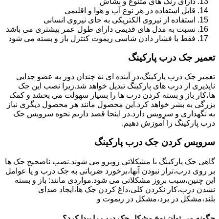
دارای رنگ های متنوع و بشاش
قابل استفاده در هر نوع آب و هوا و اقلیمی
استفاده از نیروی الکتریکی به جای نیروی انسانی
نسبت به مدل های قدیمی دارای طول عمر بیشتری می باشد
فقط با فشار دادن شاسی ریموت کنترل باز و بسته می شود
تعمیر جک درب پارکینگ
تعمیر جک درب پارکینگ،در آینده ای نه چندان دور به عضو جدایی
ناپذیری از درب های پارکینگ تبدیل خواهد شد.زیرا نصب این جک
ها،کار باز و بسته کردن درب ها را بسیار سهولت می بخشد و کمک
بزرگی به بشر خواهد کرد.این محصول مانند هر محصول دیگری نیاز
به نگهداری و سرویس دارد.در اینجا قصد داریم نحوه سرویس جک
درب پارکینگ را آموزش دهیم.
سرویس کردن جک درب پارکینگ
گاهی جک پارکینگ با مشکلاتی روبرو می شوند.نصب ناصحیح جک ها
بر روی درب،تراز نبودن آنها،برخورد ضرباتی به جک درب و یا عوامل
این چنین،سبب بروز مشکلاتی می شود.مواردی مانند: باز و بسته
نشدن درب،کار نکردن کلی،داغ کردن جک ها،ایجاد صدای
بلند،مشکل در برد،مشکل در ریموت و
چگونه می توان نوع مشکل جک درب را پیدا کرد؟