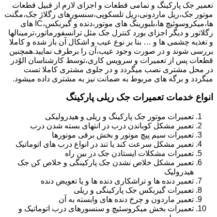
تعمیر جک پارکینگ و تمامی قطعات و اجزای لازم از قبیل قطعات
موتور جک،ریل ماردونی،ریل تلسکوپی،سنسورهای رگلاژ جک،مگنت
ها،میکروسوئیچ ها،بلبورینگ های موتور،دنده و گیربکس،IC های
رگلاتور و دیگر اجزای بورد کنترل جک مثل ترانسفورماتور،ترمینالها
و تغذیه چشمی ها و … بنا بر نوع عیب و اشکال آن باز شده و کاملا
بررسی شوند و در صورت وجود عیب،آن را برطرف نمایید.همچنین
قطعات پس از تعمیرات و سرویس کاری،توسط کارشناسان الوُدر
در محل مشتری نصب میگردد و در جلوی مشتری کاملا تست
میگردد و برگه های مربوط به ضمانت نیز به مشتری داده میشود.
انواع خدمات تعمیرات جک ریلی پارکینگ
تعمیرات موتور جک پارکینگ و ریلی و هیدرولیکی
تعمیر مشکل کوباندن درب در انتهای بسته شدن درب
تعمیرات سیم پیچ موتور و بخش برقی موتورها
تعمیر مشکل سرعت کند یا تند در انواع درب های اتوماتیک
تعمیرات مشکلات ایستادن جک در بین راه
تعمیر مشکل خلاص نشدن جک پارکینگی و خلاص کن جک
هیدرولیک
تعمیر دنده ها و تراشکاری دنده ها و یا تعویض دنده
تعمیرات گیربکس جک پارکینگی و ریلی
تعمیر ماردون و چرخ دنده های وابسته به آن
تعمیرات بخش میکروسئیچ و سنسورهای درب اتوماتیک و