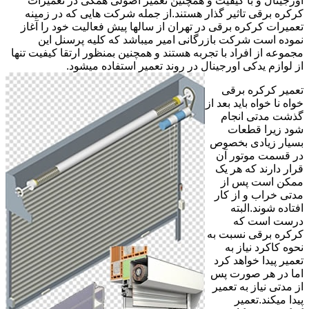
اورجینال و با کیفیت و همچنین تعمیر اصولی همگی در تعمیرات
کرکره برقی تاثیر گذار هستند.از جمله شرکت هایی که در زمینه
تعمیرات کرکره برقی در تهران از سالها پیش فعالیت خود را آغاز
نموده است شرکت بازرگانی امیر میباشد که کلیه پرسنل این
مجموعه از افراد با تجربه هستند و همچنین بمنظور ارتقا کیفیت تنها
از لوازم یدکی اورجینال در روند تعمیر استفاده میشود.
تعمیر کرکره برقی
خواه نا خواه باید بعد از
گذشت مدتی انجام
شود زیرا قطعات
بسیار زیادی بخصوص
در قسمت موتور آن
قرار دارند که هر یک
ممکن است پس از
مدتی خراب و از کار
افتاده شوند.البته
درست است که
کرکره برقی نسبت به
نحوه کاکرد نیاز به
تعمیر پیدا خواهد کرد
اما در هر صورت پس
از مدتی نیاز به تعمیر
پیدا میکند.تعمیر