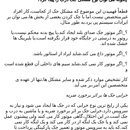
قطعاً فهمیدن این موضوع که مشکل جک از کجاست،کار افراد
غیرمتخصص نیست.اما با چک کردن بعضی از بخش ها،می توان بر
ایرادات سیستم پی برد.به طور مثال،
؟_اگر موتور جک صدای بلند ایجاد کند،یا پیچ بدنه محکم نیست،یا
روتور به درستی در جایگاه خود قرار نگرفته است،یا بلبرینگ ها
خشک شده اند.
؟_اگر موتور داغ می کند،شاید ایراد از استاتور باشد.
؟_اگر موتور کار نمی کند،شاید سیم های داخلی آن قطع شده است
و
کار تشخیص موارد ذکر شده و سایر مشکل ها،تنها از عهده ی
متخصصین این امر،بر می آید.
خرابی جک ها بر اثر برخورد ضربه
یکی از رایج ترین نوع خرابی که در جک ها ایجاد می شود و نیاز به
سرویس دارد،خرابی جک بر اثر برخورد ضربه و یا ماشین به درب و
جک است.در این اختلال،گاهی موتور کار می کنند ولی پیشتون عمل
نمی کند و یا جک یک لنگه از در کار می کند و یک لنگه کار نمی
کند،که باید به سرویس موتور و تعمیر جک پارکینگی پرداخت تا