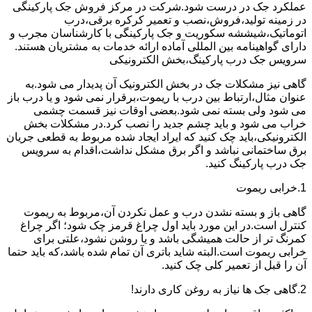
عملکرد جک در درست شود.شرکت در مرکز فروش جک پارکینگی
در زمینه تولید،فروش،نصب و تعمیر کرکره برقی،درب
اتوماتیک،شیششه سکوریت و جک پارکینگی با کارشناسان مجرب و
دارای گواهینامه بین المللی آماده ارائه خدمات به مشتریان هستند.
سرویس جک درب پارکینگ،بخش الکترونیکی
گاهی نیز مشکلات جک در بخش الکترونیک آن پدیدار می شود.به
عنوان مثال،ارتباط بین درب با ریموت،برقرار نمی شود و یا درب باز
می شود ولی بسته نمی شود.بعضی اوقات نیز قسمت چشمی
خراب می شود و باید چشم جدید را نصب کرد.در مشکلات بخش
الکترونیکی،باید چک کنید که ایراد ایجاد شده مربوط به قطعی جریان
برق ساختمانی نباشد و اگر برق مشکل نداشت،اقدام به سرویس
جک درب پارکینگ کنید.
1.خرابی ریموت
گاهی باز و بسته نشدن درب و عمل نکردن آن،مربوط به ریموت
کنترل است.در این مورد باید اول چراغ قرمز چک شود؛ اگر چراغ
کمرنگ تر از حالت همیشگی باشد و یا روشن نشود،علتی برای
خرابی ریموت است.البته شاید باتری آن تمام شده باشد،که باید حتما
آن را قبل از تعمیر کلی چک کنید.
2.گاهی جک ها نیاز به روغن کاری دارند!