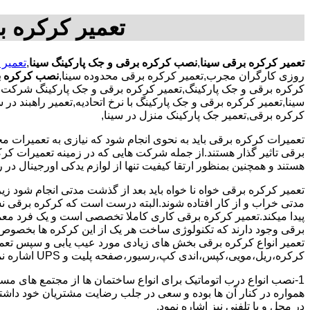
تعمیر کرکره ب
تعمیر کرکره برقی سینا
,
نصب کرکره برقی و جک پارکینگ سینا
,
تعمیر 
روزی کارگران مجرب,تعمیر کرکره برقی محدوده سینا,
نصب کرکره بر
کرکره برقی و جک پارکینگ,تعمیر کرکره برقی و جک پارکینگ شرکت,تع
سینا,تعمیر کرکره برقی و جک پارکینگ با نرخ اتحادیه,تعمیر راهبند د
کرکره برقی,تعمیر جک پارکینک منزل در سینا,
تعمیرات کرکره برقی باید به نحوی انجام شود که نیازی به تعمیرات م
برقی تاثیر گذار هستند.از جمله شرکت هایی که در زمینه تعمیرات کرکر
هستند و همچنین بمنظور ارتقا کیفیت تنها از لوازم یدکی اورجینال در ر
تعمیر کرکره برقی خواه نا خواه باید بعد از گذشت مدتی انجام شود
مدتی خراب و از کار افتاده شوند.البته درست است که کرکره برقی نسبت
پیدا میکند.تعمیر کرکره برقی کاری کاملا تخصصی است و یک فرد معمولی
برقی وجود دارند که تکنولوژی ساخت هر یک از این کرکره ها بخصوص 
تعمیر انواع کرکره برقی بخش های زیادی مورد عیب یابی و سپس تعمیر
کرکره،ریل،مویی،کپس،اندی کپ،رسیور،صفحه پلیت و UPS اشاره نمود.
1-نصب انواع درب اتوماتیک برای انواع ساختمان ها از مجتمع های مسک
همواره در کنار آن ها بوده و سعی در جلب رضایت مشتریان خود داش
در محل و یا تلفنی نیز اشاره نمود.