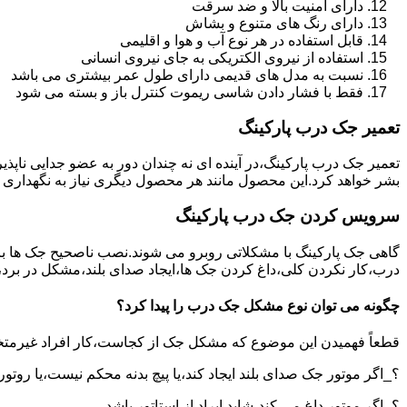
دارای امنیت بالا و ضد سرقت
دارای رنگ های متنوع و بشاش
قابل استفاده در هر نوع آب و هوا و اقلیمی
استفاده از نیروی الکتریکی به جای نیروی انسانی
نسبت به مدل های قدیمی دارای طول عمر بیشتری می باشد
فقط با فشار دادن شاسی ریموت کنترل باز و بسته می شود
تعمیر جک درب پارکینگ
تعمیر جک درب پارکینگ،در آینده ای نه چندان دور به عضو جدایی ناپذ
بشر خواهد کرد.این محصول مانند هر محصول دیگری نیاز به نگهداری 
سرویس کردن جک درب پارکینگ
گاهی جک پارکینگ با مشکلاتی روبرو می شوند.نصب ناصحیح جک ها بر 
درب،کار نکردن کلی،داغ کردن جک ها،ایجاد صدای بلند،مشکل در برد
چگونه می توان نوع مشکل جک درب را پیدا کرد؟
قطعاً فهمیدن این موضوع که مشکل جک از کجاست،کار افراد غیرمتخ
؟_اگر موتور جک صدای بلند ایجاد کند،یا پیچ بدنه محکم نیست،یا روتور
؟_اگر موتور داغ می کند،شاید ایراد از استاتور باشد.