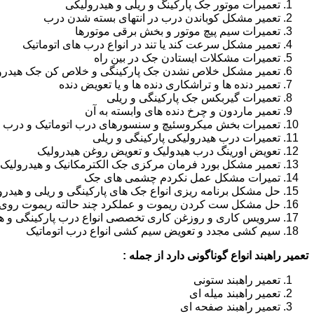
تعمیرات موتور جک پارکینگ و ریلی و هیدرولیکی
تعمیر مشکل کوباندن درب در انتهای بسته شدن درب
تعمیرات سیم پیچ موتور و بخش برقی موتورها
تعمیر مشکل سرعت کند یا تند در انواع درب های اتوماتیک
تعمیرات مشکلات ایستادن جک در بین راه
تعمیر مشکل خلاص نشدن جک پارکینگی و خلاص کن جک هیدرو
تعمیر دنده ها و تراشکاری دنده ها و یا تعویض دنده
تعمیرات گیربکس جک پارکینگی و ریلی
تعمیر ماردون و چرخ دنده های وابسته به آن
تعمیرات بخش میکروسئیچ و سنسورهای درب اتوماتیک و درب ر
تعمیرات درب هیدرولیکی پارکینگی و ریلی
تعویض اورینگ درب هیدولیک و تعویض روغن هیدرولیک
تعمیر مشکل بورد فرمان مرکزی جک الکترمکانیک و هیدرولیک
تمیرات مشکل عمل نکردم چشمی های جک
حل مشکل برنامه ریزی انواع جک های پارکینگی و ریلی و هیدرو
حل مشکل ست کردن ریموت و عملکرد چند حالته ریموت روی ا
سرویس کاری و روزغن کاری تخصصی انواع درب پارکینگی و هی
سیم کشی مجدد و تعویض سیم کشی انواع درب اتوماتیک
تعمیر راهبند انواع گوناگونی دارد از جمله :
تعمیر راهبند ستونی
تعمیر راهبند میله ای
تعمیر راهبند صفحه ای