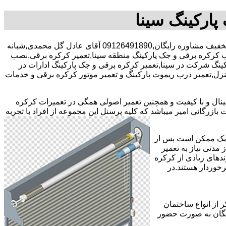
پارکینگ سینا
,,با30 در صد تخفیف مشاوره رایگان,09126491890 آقای عادل گل محمدی,شبانه
 کرکره برقی و جک پارکینگ منطقه سینا,تعمیر کرکره برقی,نصب
ینگ شرکت در سینا,تعمیر کرکره برقی و جک پارکینگ ادارات در
د منزل,تعمیر درب ریموت پارکینگ و تعمیر موتور کرکره برقی و خدمات
جینال و با کیفیت و همچنین تعمیر اصولی همگی در تعمیرات کرکره
ازرگانی امیر میباشد که کلیه پرسنل این مجموعه از افراد با تجربه
ر یک ممکن است پس از
مدتی نیاز به تعمیر
ندهای زیادی از کرکره
خوردار هستند.در
 از انواع ساختمان
ایگان به صورت حضور