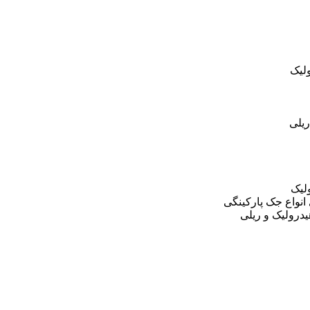
لیک
یلی
لیک
نواع جک پارکینگی
درولیک و ریلی