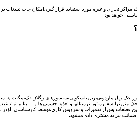
گ مراکز تجاری و غیره مورد استفاده قرار گیرد.امکان چاپ تبلیغات ب
ناسبی خواهد بود.
تور جک،ریل ماردونی،ریل تلسکوپی،سنسورهای رگلاژ جک،مگنت ها،میکر
ر اجزای بورد کنترل جک مثل ترانسفورماتور،ترمینالها و تغذیه چشمی ها و … بنا بر نو
نین قطعات پس از تعمیرات و سرویس کاری،توسط کارشناسان الوُدر
ضمانت نیز به مشتری داده میشود.