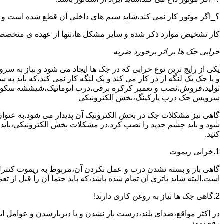
؟_اگر موتور کار نمی کند،شاید سیم های داخلی آن قطع شده است و
کار تشخیص موارد ذکر شده و سایر مشکل ها،تنها از عهده ی متخصصین
خرابی جک ها بر اثر برخورد ضربه
یکی از رایج ترین نوع خرابی که در جک ها ایجاد می شود و نیاز به س
و یا جک یک لنگه از در کار می کند و یک لنگه کار نمی کند،که بای
تولید،فروش،نصب و تعمیر کرکره برقی،درب اتوماتیک،شیششه سکوریت و
سرویس جک درب پارکینگ،بخش الکترونیکی
گاهی نیز مشکلات جک در بخش الکترونیک آن پدیدار می شود.به عنوا
شود و باید چشم جدید را نصب کرد.در مشکلات بخش الکترونیکی،باید
کنید.
1.خرابی ریموت
گاهی باز و بسته نشدن درب و عمل نکردن آن،مربوط به ریموت کنترل
است.البته شاید باتری آن تمام شده باشد،که باید حتما آن را قبل از تع
2.گاهی جک ها نیاز به روغن کاری دارند!
در اکثر مواقع،صدای بلند،درست باز نشدن و یا دیربازشدن و عوامل ای
رفع نمود.