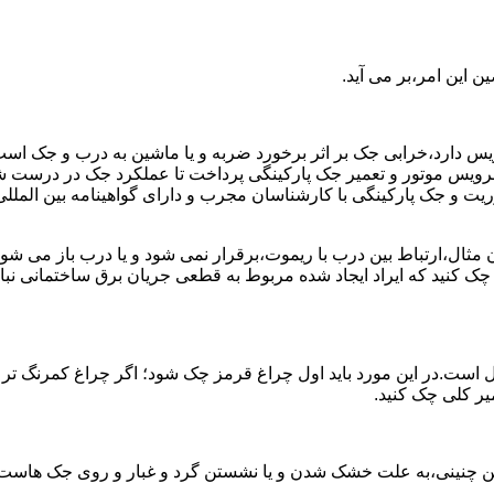
 این امر،بر می آید.
رویس دارد،خرابی جک بر اثر برخورد ضربه و یا ماشین به درب و جک اس
د به سرویس موتور و تعمیر جک پارکینگی پرداخت تا عملکرد جک در در
 جک پارکینگی با کارشناسان مجرب و دارای گواهینامه بین المللی آ
ن مثال،ارتباط بین درب با ریموت،برقرار نمی شود و یا درب باز م
 چک کنید که ایراد ایجاد شده مربوط به قطعی جریان برق ساختمانی 
 است.در این مورد باید اول چراغ قرمز چک شود؛ اگر چراغ کمرنگ تر
میر کلی چک کنید.
ن چنینی،به علت خشک شدن و یا نشستن گرد و غبار و روی جک هاست؛ که 