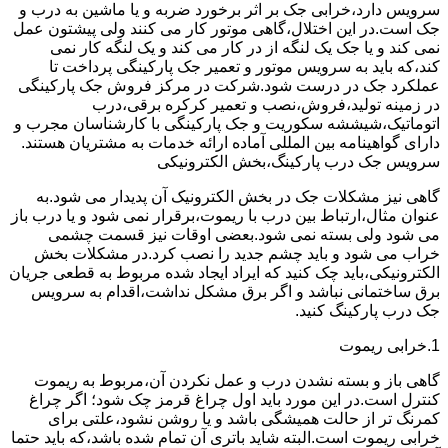
سرویس دارد،خرابی جک بر اثر برخورد ضربه و یا ماشین به درب و
جک است.در این اختلال،گاهی موتور کار می کنند ولی پیشتون عمل
نمی کند و یا جک یک لنگه از در کار می کند و یک لنگه کار نمی
کند،که باید به سرویس موتور و تعمیر جک پارکینگی پرداخت تا
عملکرد جک در درست شود.شرکت در مرکز فروش جک پارکینگی
در زمینه تولید،فروش،نصب و تعمیر کرکره برقی،درب
اتوماتیک،شیششه سکوریت و جک پارکینگی با کارشناسان مجرب و
دارای گواهینامه بین المللی آماده ارائه خدمات به مشتریان هستند.
سرویس جک درب پارکینگ،بخش الکترونیکی
گاهی نیز مشکلات جک در بخش الکترونیک آن پدیدار می شود.به
عنوان مثال،ارتباط بین درب با ریموت،برقرار نمی شود و یا درب باز
می شود ولی بسته نمی شود.بعضی اوقات نیز قسمت چشمی
خراب می شود و باید چشم جدید را نصب کرد.در مشکلات بخش
الکترونیکی،باید چک کنید که ایراد ایجاد شده مربوط به قطعی جریان
برق ساختمانی نباشد و اگر برق مشکل نداشت،اقدام به سرویس
جک درب پارکینگ کنید.
1.خرابی ریموت
گاهی باز و بسته نشدن درب و عمل نکردن آن،مربوط به ریموت
کنترل است.در این مورد باید اول چراغ قرمز چک شود؛ اگر چراغ
کمرنگ تر از حالت همیشگی باشد و یا روشن نشود،علتی برای
خرابی ریموت است.البته شاید باتری آن تمام شده باشد،که باید حتما