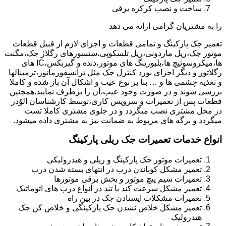
ساخت و نصب کرکره برقی
را به مشتریان گرامی ارائه می دهد
تعمیر جک پارکینگ و تمامی قطعات و اجزای لازم از قبیل قطعات
موتور جک،ریل ماردونی،ریل تلسکوپی،سنسورهای رگلاژ جک،مگنت
ها،میکروسوئیچ ها،بلبورینگ های موتور،دنده و گیربکس،IC های
رگلاتور و دیگر اجزای بورد کنترل جک مثل ترانسفورماتور،ترمینالها
و تغذیه چشمی ها و … بنا بر نوع عیب و اشکال آن باز شده و کاملا
بررسی شوند و در صورت وجود عیب،آن را برطرف نمایید.همچنین
قطعات پس از تعمیرات و سرویس کاری،توسط کارشناسان الوُدر
در محل مشتری نصب میگردد و در جلوی مشتری کاملا تست
میگردد و برگه های مربوط به ضمانت نیز به مشتری داده میشود.
انواع خدمات تعمیرات جک ریلی پارکینگ
تعمیرات موتور جک پارکینگ و ریلی و هیدرولیکی
تعمیر مشکل کوباندن درب در انتهای بسته شدن درب
تعمیرات سیم پیچ موتور و بخش برقی موتورها
تعمیر مشکل سرعت کند یا تند در انواع درب های اتوماتیک
تعمیرات مشکلات ایستادن جک در بین راه
تعمیر مشکل خلاص نشدن جک پارکینگی و خلاص کن جک
هیدرولیک