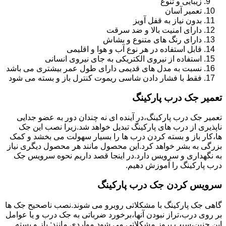
زیبایی و تنوع
تعمیر آسان
بدون نیاز به قفل آویز
دارای امنیت بالا و ضد سرقت
دارای رنگ های متنوع و بشاش
قابل استفاده در هر نوع آب و هوا و اقلیمی
استفاده از نیروی الکتریکی به جای نیروی انسانی
نسبت به مدل های قدیمی دارای طول عمر بیشتری می باشد
فقط با فشار دادن شاسی ریموت کنترل باز و بسته می شود
تعمیر جک درب پارکینگ
تعمیر جک درب پارکینگ،در آینده ای نه چندان دور به عضو جدایی
ناپذیری از درب های پارکینگ تبدیل خواهد شد.زیرا نصب این جک
ها،کار باز و بسته کردن درب ها را بسیار سهولت می بخشد و کمک
بزرگی به بشر خواهد کرد.این محصول مانند هر محصول دیگری نیاز
به نگهداری و سرویس دارد.در اینجا قصد داریم نحوه سرویس جک
درب پارکینگ را آموزش دهیم.
سرویس کردن جک درب پارکینگ
گاهی جک پارکینگ با مشکلاتی روبرو می شوند.نصب ناصحیح جک ها
بر روی درب،تراز نبودن آنها،برخورد ضرباتی به جک درب و یا عوامل
این چنین،سبب بروز مشکلاتی می شود.مواردی مانند: باز و بسته