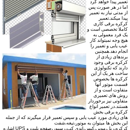
تعمیر پیدا خواهد کرد
اما در هر صورت پس
از مدتی نیاز به تعمیر
پیدا میکند.تعمیر
کرکره برقی کاری
کاملا تخصصی است و
یک فرد معمولی به
هیچ وجه نمیتواند کار
عیب یابی و تعمیر را
انجام دهد.همچنین
برندهای زیادی از
کرکره برقی وجود
دارند که تکنولوژی
ساخت هر یک از این
کرکره ها بخصوص
قسمت موتور آنها
متفاوت است و از
روش های تعمیری
متفاوتی نیز برخوردار
هستند.در تعمیر انواع
کرکره برقی بخش
های زیادی مورد عیب یابی و سپس تعمیر قرار میگیرند که از جمله
این بخش ها میتوان به موتور،تیغه،شفت
کرکره،ریل،مویی،کپس،اندی کپ،رسیور،صفحه پلیت و UPS اشاره