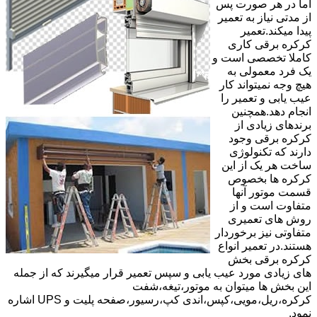
اما در هر صورت پس
از مدتی نیاز به تعمیر
پیدا میکند.تعمیر
کرکره برقی کاری
کاملا تخصصی است و
یک فرد معمولی به
هیچ وجه نمیتواند کار
عیب یابی و تعمیر را
انجام دهد.همچنین
برندهای زیادی از
کرکره برقی وجود
دارند که تکنولوژی
ساخت هر یک از این
کرکره ها بخصوص
قسمت موتور آنها
متفاوت است و از
روش های تعمیری
متفاوتی نیز برخوردار
هستند.در تعمیر انواع
کرکره برقی بخش
های زیادی مورد عیب یابی و سپس تعمیر قرار میگیرند که از جمله
این بخش ها میتوان به موتور،تیغه،شفت
کرکره،ریل،مویی،کپس،اندی کپ،رسیور،صفحه پلیت و UPS اشاره
نمود.