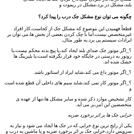
بلند،مشکل در برد،مشکل در ریموت و
چگونه می توان نوع مشکل جک درب را پیدا کرد؟
قطعاً فهمیدن این موضوع که مشکل جک از کجاست،کار افراد
غیرمتخصص نیست.اما با چک کردن بعضی از بخش ها،می توان بر
ایرادات سیستم پی برد.به طور مثال،
؟_اگر موتور جک صدای بلند ایجاد کند،یا پیچ بدنه محکم نیست،یا
روتور به درستی در جایگاه خود قرار نگرفته است،یا بلبرینگ ها
خشک شده اند.
؟_اگر موتور داغ می کند،شاید ایراد از استاتور باشد.
؟_اگر موتور کار نمی کند،شاید سیم های داخلی آن قطع شده است
و
کار تشخیص موارد ذکر شده و سایر مشکل ها،تنها از عهده ی
متخصصین این امر،بر می آید.
خرابی جک ها بر اثر برخورد ضربه
یکی از رایج ترین نوع خرابی که در جک ها ایجاد می شود و نیاز به
سرویس دارد،خرابی جک بر اثر برخورد ضربه و یا ماشین به درب و