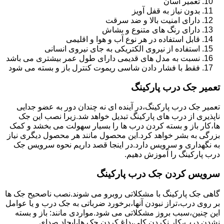
تعمیر آسان
بدون نیاز به قفل آویز
دارای امنیت بالا و ضد سرقت
دارای رنگ های متنوع و بشاش
قابل استفاده در هر نوع آب و هوا و اقلیمی
استفاده از نیروی الکتریکی به جای نیروی انسانی
نسبت به مدل های قدیمی دارای طول عمر بیشتری می باشد
فقط با فشار دادن شاسی ریموت کنترل باز و بسته می شود
تعمیر جک درب پارکینگ
تعمیر جک درب پارکینگ،در آینده ای نه چندان دور به عضو جدایی
ناپذیری از درب های پارکینگ تبدیل خواهد شد.زیرا نصب این جک
ها،کار باز و بسته کردن درب ها را بسیار سهولت می بخشد و کمک
بزرگی به بشر خواهد کرد.این محصول مانند هر محصول دیگری نیاز
به نگهداری و سرویس دارد.در اینجا قصد داریم نحوه سرویس جک
درب پارکینگ را آموزش دهیم.
سرویس کردن جک درب پارکینگ
گاهی جک پارکینگ با مشکلاتی روبرو می شوند.نصب ناصحیح جک ها
بر روی درب،تراز نبودن آنها،برخورد ضرباتی به جک درب و یا عوامل
این چنین،سبب بروز مشکلاتی می شود.مواردی مانند: باز و بسته
نشدن درب،کار نکردن کلی،داغ کردن جک ها،ایجاد صدای