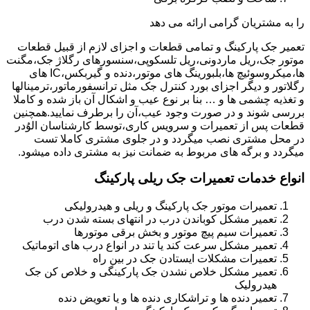
را به مشتریان گرامی ارائه می دهد
تعمیر جک پارکینگ و تمامی قطعات و اجزای لازم از قبیل قطعات
موتور جک،ریل ماردونی،ریل تلسکوپی،سنسورهای رگلاژ جک،مگنت
ها،میکروسوئیچ ها،بلبورینگ های موتور،دنده و گیربکس،IC های
رگلاتور و دیگر اجزای بورد کنترل جک مثل ترانسفورماتور،ترمینالها
و تغذیه چشمی ها و … بنا بر نوع عیب و اشکال آن باز شده و کاملا
بررسی شوند و در صورت وجود عیب،آن را برطرف نمایید.همچنین
قطعات پس از تعمیرات و سرویس کاری،توسط کارشناسان الوُدر
در محل مشتری نصب میگردد و در جلوی مشتری کاملا تست
میگردد و برگه های مربوط به ضمانت نیز به مشتری داده میشود.
انواع خدمات تعمیرات جک ریلی پارکینگ
تعمیرات موتور جک پارکینگ و ریلی و هیدرولیکی
تعمیر مشکل کوباندن درب در انتهای بسته شدن درب
تعمیرات سیم پیچ موتور و بخش برقی موتورها
تعمیر مشکل سرعت کند یا تند در انواع درب های اتوماتیک
تعمیرات مشکلات ایستادن جک در بین راه
تعمیر مشکل خلاص نشدن جک پارکینگی و خلاص کن جک
هیدرولیک
تعمیر دنده ها و تراشکاری دنده ها و یا تعویض دنده